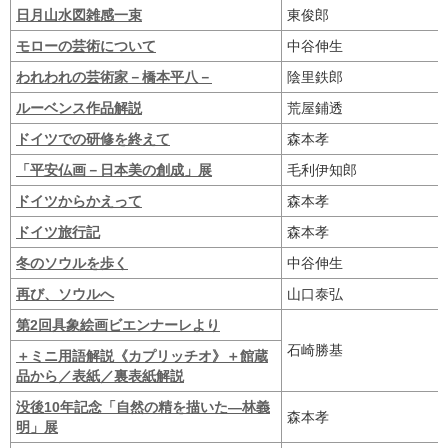
日月山水図雑感一束
東俊郎
モローの芸術について
中谷伸生
われわれの芸術家－橋本平八－
陰里鉄郎
ルーベンス作品解説
荒屋鋪透
ドイツでの研修を終えて
森本孝
「平安仏画－日本美の創成」展
毛利伊知郎
ドイツからかえって
森本孝
ドイツ旅行記
森本孝
冬のソウルを歩く
中谷伸生
再び、ソウルへ
山口泰弘
第2回具象絵画ビエンナーレより
石崎勝基
＋ミニ用語解説《カプリッチオ》＋館蔵
品から／表紙／裏表紙解説
没後10年記念「自然の精を描いた―林義
森本孝
明」展