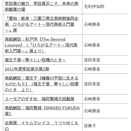
常設展の魅力 常設展示こそ、本来の美
毛利伊知郎
術鑑賞の場
『愛知・岐阜・三重三県立美術館協同企
画 ひろがるアート～現代美術入門篇
石崎勝基
～』展
表紙解説：杉戸洋《The Second
Lounge》（『ひろがるアート～現代美
石崎勝基
術入門篇～』展より）
堀文子展～華々しい収穫のとき～
道田美貴
2011年度常設展示第1期
石崎勝基
表紙解説：堀文子《極微の宇宙に生きる
ものたちⅡ》（堀文子展 華々しい収穫
道田美貴
のとき より）
ユーモアのすすめ 福田繁雄大回顧展
石崎勝基
表紙解説：福田繁雄《SHIGEO FUKUDA
石崎勝基
展》
企画展 イケムラレイコ うつりゆくも
原舞子
の