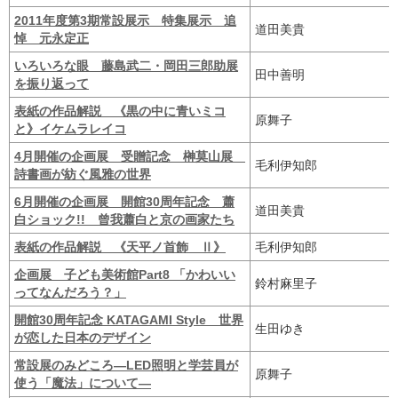
2011年度第3期常設展示 特集展示 追
道田美貴
悼 元永定正
いろいろな眼 藤島武二・岡田三郎助展
田中善明
を振り返って
表紙の作品解説 《黒の中に青いミコ
原舞子
と》イケムラレイコ
4月開催の企画展 受贈記念 榊莫山展
毛利伊知郎
詩書画が紡ぐ風雅の世界
6月開催の企画展 開館30周年記念 蕭
道田美貴
白ショック!! 曾我蕭白と京の画家たち
表紙の作品解説 《天平ノ首飾 Ⅱ》
毛利伊知郎
企画展 子ども美術館Part8 「かわいい
鈴村麻里子
ってなんだろう？」
開館30周年記念 KATAGAMI Style 世界
生田ゆき
が恋した日本のデザイン
常設展のみどころ―LED照明と学芸員が
原舞子
使う「魔法」について―