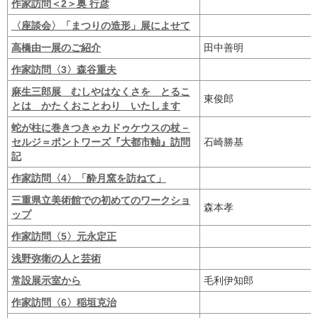
作家訪問＜2＞奥 行彦
〈座談会〉「まつりの造形」展によせて
高橋由一展のご紹介
田中善明
作家訪問〈3〉森谷重夫
麻生三郎展 むしやはなくさを とるこ
東俊郎
とは かたくおことわり いたします
蛇が柱に巻きつきゃカドゥケウスの杖－
セルジ＝ポントワーズ『大都市軸』訪問
石崎勝基
記
作家訪問〈4〉「酔月窯を訪ねて」
三重県立美術館での初めてのワークショ
森本孝
ップ
作家訪問〈5〉元永定正
浅野弥衛の人と芸術
常設展示室から
毛利伊知郎
作家訪問〈6〉稲垣克治