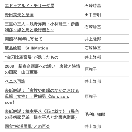
エドゥアルド・チリーダ展
石崎勝基
野田英夫と壁画
田中善明
三重の三人－浅野弥衛・小林研三・伊藤
石崎勝基
利彦～線と鳥と飛行機と～
開館25周年に寄せて
井上隆邦
液晶絵画 Still/Motion
石崎勝基
“金刀比羅宮展”が残したもの
井上隆邦
2009 新春企画展への誘い 哀歓と詩情
原舞子
の画家 山口薫展
ベニス再訪
井上隆邦
表紙解説：「家族や血縁のなかにおける
母親（女性）」尹錫男《Son, son,
原舞子
son》
表紙解説：橋本平八《石に就て》（異色
毛利伊知郎
の芸術家兄弟 橋本平八と北園克衛展）
国宝“松浦屏風”との再会
井上隆邦