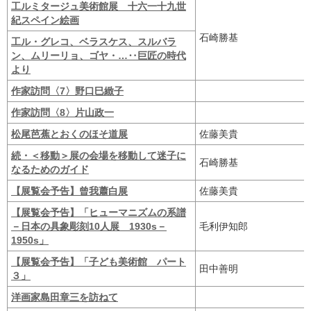
工ルミタージュ美術館展 十六一十九世
紀スペイン絵画
石崎勝基
工ル・グレコ、ベラスケス、スルバラ
ン、ムリーリョ、ゴヤ・…‥巨匠の時代
より
作家訪問〈7〉野口巳緻子
作家訪問〈8〉片山政一
松尾芭蕉とおくのほそ道展
佐藤美貴
続・＜移動＞展の会場を移動して迷子に
石崎勝基
なるためのガイド
【展覧会予告】曾我蕭白展
佐藤美貴
【展覧会予告】「ヒューマニズムの系譜
－日本の具象彫刻10人展 1930s－
毛利伊知郎
1950s」
【展覧会予告】「子ども美術館 パート
田中善明
３」
洋画家島田章三を訪ねて