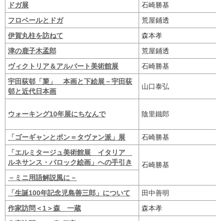
ドガ展
石崎勝基
フロベールとドガ
荒屋鋪透
伊賀丸柱を訪ねて
森本孝
津の鹿子木孟郎
荒屋鋪透
ヴィクトリア＆アルバート美術館展
石崎勝基
宇田荻邨「簗」 本画と下絵展－宇田荻
山口泰弘
邨と近代日本画
ウォーキング10年展にちなんで
陰里鐵郎
「ゴーギャンとポン＝タヴァン派」展
石崎勝基
「エルミタージュ美術館展 イタリア
ルネサンス・バロック絵画」への手引き
石崎勝基
－ミニ用語解説風に－
「生誕100年記念児島善三郎」について
田中善明
作家訪問＜1＞森 一蔵
森本孝