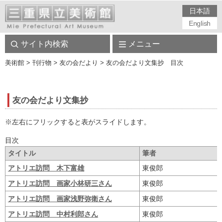
日本語
English
サイト内検索
メニュー
美術館
> 刊行物 > 友の会だより > 友の会だより文集抄 目次
友の会だより文集抄
※左右にフリックすると表がスライドします。
目次
タイトル
筆者
アトリエ訪問 木下富雄
東俊郎
アトリエ訪問 画家小林研三さん
東俊郎
アトリエ訪問 画家浅野弥衛さん
東俊郎
アトリエ訪問 中村利郎さん
東俊郎