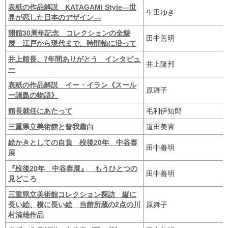
表紙の作品解説 KATAGAMI Style―世
生田ゆき
界が恋した日本のデザイン―
開館30周年記念 コレクションの全貌
田中善明
展 江戸から現代まで、時間軸に沿って
井上館長、7年間ありがとう インタビュ
井上隆邦
ー
表紙の作品解説 イー・イラン《スール
原舞子
ー諸島の物語》
館長就任にあたって
毛利伊知郎
三重県立美術館と曾我蕭白
道田美貴
絵かきとしての自負 歿後20年 中谷泰
田中善明
展
『歿後20年 中谷泰展』 もうひとつの
田中善明
見どころ
三重県立美術館コレクション探訪 縦に
長い絵、横に長い絵 当館所蔵の2点の川
原舞子
村清雄作品