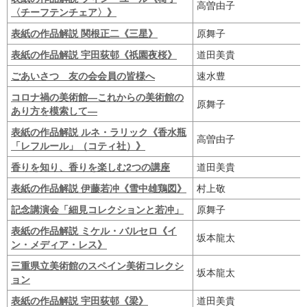
高曽由子
〈チーフテンチェア〉》
表紙の作品解説 関根正二《三星》
原舞子
表紙の作品解説 宇田荻邨《祇園夜桜》
道田美貴
ごあいさつ 友の会会員の皆様へ
速水豊
コロナ禍の美術館―これからの美術館の
原舞子
あり方を模索して―
表紙の作品解説 ルネ・ラリック《香水瓶
高曽由子
「レフルール」（コティ社）》
香りを知り、香りを楽しむ2つの講座
道田美貴
表紙の作品解説 伊藤若冲《雪中雄鶏図》
村上敬
記念講演会「細見コレクションと若冲」
原舞子
表紙の作品解説 ミケル・バルセロ《イ
坂本龍太
ン・メディア・レス》
三重県立美術館のスペイン美術コレクシ
坂本龍太
ョン
表紙の作品解説 宇田荻邨《梁》
道田美貴