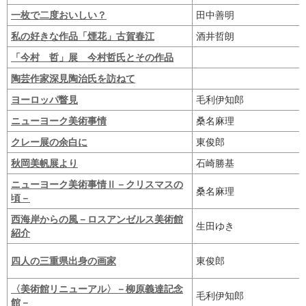
一枚で二度おいしい？
田中善明
私の好きな作品「煙花」古賀春江
酒井哲朗
「今村 哲」展 今村哲氏とその作品
陶芸作家深見陶治氏を訪ねて
ヨーロッパ瞥見
毛利伊知郎
ニューヨーク美術事情
桑名麻理
クレー展の余白に
東俊郎
秋岡美帆展より
石崎勝基
ニューヨーク美術事情Ⅱ－クリスマスの
桑名麻理
頃－
西海岸からの風－ロスアンゼルス美術館
生田ゆき
紹介
四人の三重県出身の画家
東俊郎
〈美術館リニューアル〉－柳原義達記念
毛利伊知郎
館－