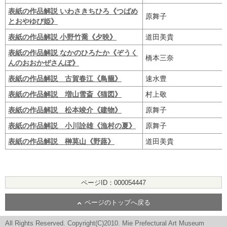
表紙の作品解説 いわさきちひろ《つばめ
原舞子
とおやゆび姫》
表紙の作品解説 小野竹喬《夕映》
道田美貴
表紙の作品解説 なかのひろたか《ぞうく
橋本三奈
んのおおかぜさんぽ》
表紙の作品解説 古賀春江《鳥籠》
速水豊
表紙の作品解説 増山雪斎《猫図》
村上敬
表紙の作品解説 松本竣介《建物》
原舞子
表紙の作品解説 小川詮雄《漁村の夏》
原舞子
表紙の作品解説 榊莫山《野蕗》
道田美貴
ページID：000054447
ページのトップへ戻る
All Rights Reserved. Copyright(C)2010. Mie Prefectural Art Museum