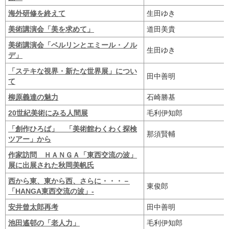
海外研修を終えて
生田ゆき
美術講演会「美を求めて」
道田美貴
美術講演会「ベルリンとエミール・ノル
生田ゆき
デ」
「ステキな視界・新たな世界展」につい
田中善明
て
柳原義達の魅力
石崎勝基
20世紀美術にみる人間展
毛利伊知郎
「創作ひろば」 「美術館わくわく探検
那須賢輔
ツアー」から
作家訪問 ＨＡＮＧＡ「東西交流の波」
展に出展された秋岡美帆氏
西から東、東から西、さらに・・・－
東俊郎
「HANGA東西交流の波」-
安井曾太郎再考
田中善明
池田遙邨の「老人力」
毛利伊知郎