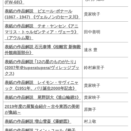
(FW-68)》
表紙の作品解説 ピエール･ボナール
貴家映子
(1867 - 1947) 《ヴェルノンのセーヌ川》
表紙の作品解説 テオ・ヤンセン《アニ
マリス・トゥルゼンティア・ヴェーラ》
田中善明
（アウルム期）
表紙の作品解説 石元泰博《桂離宮 新御殿
速水 豊
外観南面部分》
表紙の作品解説 ｢12の星のものがたり｣
(2007年＠tuperatupera/ヴィレッジブッ
鈴村麻里子
クス)
表紙の作品解説 レイモン・サヴィニャ
貴家映子
ック《1951年、パリ誕生2000年記念》
表紙の作品解説 尾野訓大《造山輪廻3》
貴家映子
2019年度の展覧会紹介～古今東西の美術
原舞子
が集結～
表紙の作品解説 増山雪斎《瀑鯉図》
村上敬
表紙の作品解説 フィン・ユール《椅子