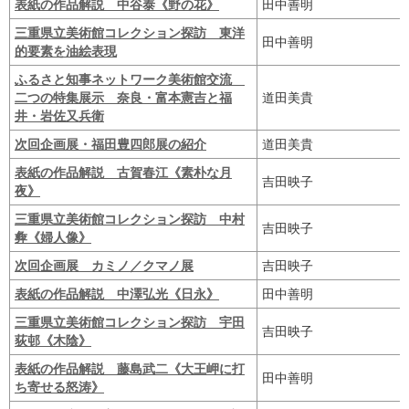
表紙の作品解説 中谷泰《野の花》
田中善明
三重県立美術館コレクション探訪 東洋
田中善明
的要素を油絵表現
ふるさと知事ネットワーク美術館交流
二つの特集展示 奈良・富本憲吉と福
道田美貴
井・岩佐又兵衛
次回企画展・福田豊四郎展の紹介
道田美貴
表紙の作品解説 古賀春江《素朴な月
吉田映子
夜》
三重県立美術館コレクション探訪 中村
吉田映子
彜《婦人像》
次回企画展 カミノ／クマノ展
吉田映子
表紙の作品解説 中澤弘光《日永》
田中善明
三重県立美術館コレクション探訪 宇田
吉田映子
荻邨《木陰》
表紙の作品解説 藤島武二《大王岬に打
田中善明
ち寄せる怒涛》