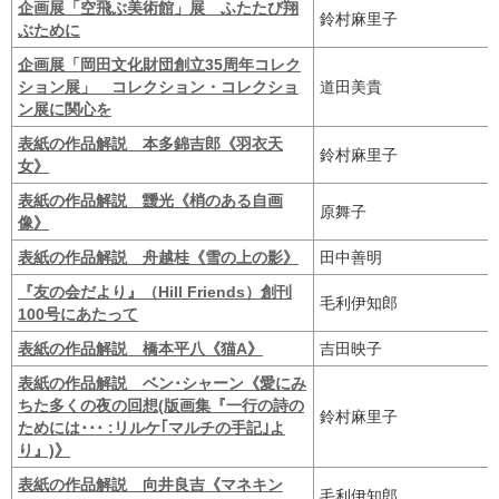
企画展「空飛ぶ美術館」展 ふたたび翔
鈴村麻里子
ぶために
企画展「岡田文化財団創立35周年コレク
ション展」 コレクション・コレクショ
道田美貴
ン展に関心を
表紙の作品解説 本多錦吉郎《羽衣天
鈴村麻里子
女》
表紙の作品解説 靉光《梢のある自画
原舞子
像》
表紙の作品解説 舟越桂《雪の上の影》
田中善明
『友の会だより』（Hill Friends）創刊
毛利伊知郎
100号にあたって
表紙の作品解説 橋本平八《猫A》
吉田映子
表紙の作品解説 ベン･シャーン《愛にみ
ちた多くの夜の回想(版画集『一行の詩の
鈴村麻里子
ためには･･･ :リルケ｢マルチの手記｣よ
り』)》
表紙の作品解説 向井良吉《マネキン
毛利伊知郎