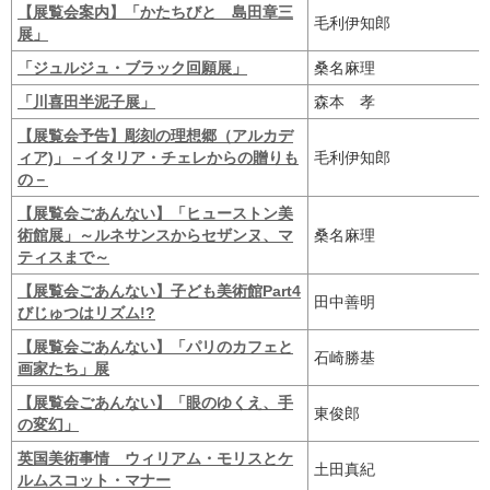
【展覧会案内】「かたちびと 島田章三
毛利伊知郎
展」
「ジュルジュ・ブラック回願展」
桑名麻理
「川喜田半泥子展」
森本 孝
【展覧会予告】彫刻の理想郷（アルカデ
ィア)」－イタリア・チェレからの贈りも
毛利伊知郎
の－
【展覧会ごあんない】「ヒューストン美
術館展」～ルネサンスからセザンヌ、マ
桑名麻理
ティスまで～
【展覧会ごあんない】子ども美術館Part4
田中善明
びじゅつはリズム!?
【展覧会ごあんない】「パリのカフェと
石崎勝基
画家たち」展
【展覧会ごあんない】「眼のゆくえ、手
東俊郎
の変幻」
英国美術事情 ウィリアム・モリスとケ
土田真紀
ルムスコット・マナー