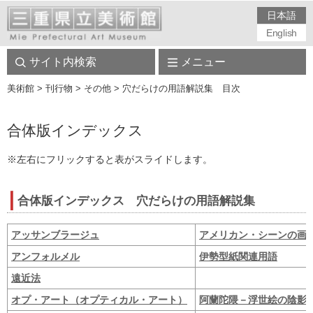
日本語
English
サイト内検索
メニュー
美術館
> 刊行物 > その他 > 穴だらけの用語解説集 目次
合体版インデックス
※左右にフリックすると表がスライドします。
合体版インデックス 穴だらけの用語解説集
アッサンブラージュ
アメリカン・シーンの画
アンフォルメル
伊勢型紙関連用語
遠近法
オプ・アート（オプティカル・アート）
阿蘭陀隈－浮世絵の陰影