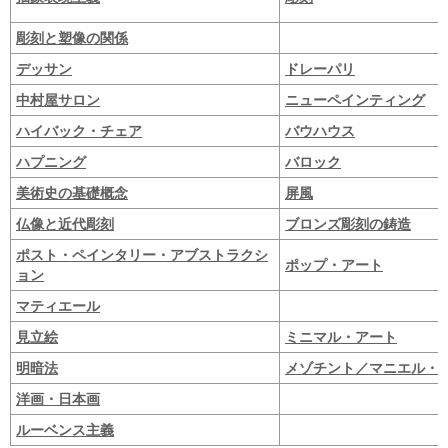
彫刻と塑像の関係
デッサン
ドレーパリ
中村屋サロン
ニューペインティング
ハイバック・チェア
バウハウス
ハプニング
バロック
美術史の基礎概念
屏風
仏像と近代彫刻
ブロンズ彫刻の鋳造
ポスト・ペインタリー・アブストラクシ
ポップ・アート
ョン
マティエール
見立絵
ミニマル・アート
明暗法
メゾチント／マニエル・
洋画・日本画
ルーベンス主義