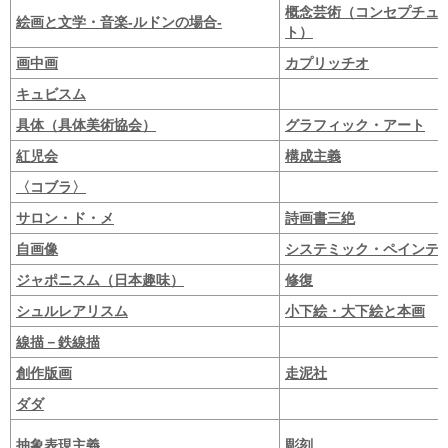
概念芸術（コンセプチュ
絵画と文学・音楽-ルドンの場合-
ト）
画中画
カプリッチオ
キュビスム
具体（具体美術協会）
グラフィック・アート
紅児会
構成主義
〈コブラ〉
サロン・ド・メ
詩画書三絶
自画像
システミック・ペインテ
ジャポニスム（日本趣味）
修復
シュルレアリスム
小下絵・大下絵と本画
線描－鉄線描
創作版画
走泥社
ダダ
抽象表現主義
彫刻