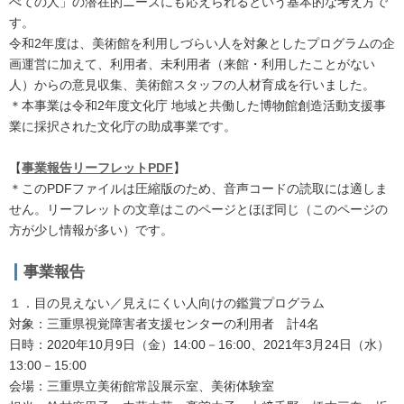
べての人」の潜在的ニーズにも応えられるという基本的な考え方で
す。
令和2年度は、美術館を利用しづらい人を対象としたプログラムの企
画運営に加えて、利用者、未利用者（来館・利用したことがない
人）からの意見収集、美術館スタッフの人材育成を行いました。
＊本事業は令和2年度文化庁 地域と共働した博物館創造活動支援事
業に採択された文化庁の助成事業です。
【
事業報告リーフレットPDF
】
＊このPDFファイルは圧縮版のため、音声コードの読取には適しま
せん。リーフレットの文章はこのページとほぼ同じ（このページの
方が少し情報が多い）です。
事業報告
１．目の見えない／見えにくい人向けの鑑賞プログラム
対象：三重県視覚障害者支援センターの利用者 計4名
日時：2020年10月9日（金）14:00－16:00、2021年3月24日（水）
13:00－15:00
会場：三重県立美術館常設展示室、美術体験室