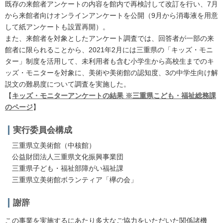
既存の来館者アンケートの内容を館内で再検討して改訂を行い、7月
から来館者向けオンラインアンケートを公開（9月から消毒液を用意
して紙アンケートも設置再開）。
また、来館者を対象としたアンケート調査では、回答者が一部の来
館者に限られることから、2021年2月には三重県の「キッズ・モニ
ター」制度を活用して、未利用者も含む小学生から高校生までのキ
ッズ・モニターを対象に、美術や美術館の認知度、3の中学生向け解
説文の難易度について調査を実施した。
【
キッズ・モニターアンケートの結果 ※三重県こども・福祉総務課
のページ
】
実行委員会構成
三重県立美術館（中核館）
公益財団法人三重県文化振興事業団
三重県子ども・福祉部障がい福祉課
三重県立美術館ボランティア「欅の会」
謝辞
この事業を実施するにあたり多大なご協力をいただいた関係諸機