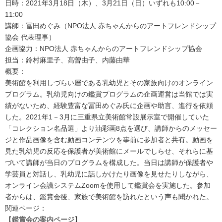
日時：2021年3月18日（木）、3月21日（日）いずれも10:00－
11:00
講師：冨田めぐみ（NPO法人 赤ちゃんからのアートフレンドシップ
協会 代表理事）
企画協力：NPO法人 赤ちゃんからのアートフレンドシップ協会
担当：鈴村麻里子、髙曽由子、内藤由華
概要：
美術館を利用しづらい層である乳幼児とその家族向けのオンライン
プログラム。乳幼児向けの鑑賞プログラムの企画運営は当館では実
績がないため、経験豊富な冨田めぐみ氏に企画や助言、進行を依頼
した。2021年1－3月に三重県立美術館常設展示室で開催していた
「コレクション名品選」より油彩画8点を選び、講師からのメッセー
ジと作品画像を含む動画コンテンツを事前に参加者と共有。動画を
見た乳幼児の反応を保護者が美術館にメールでしらせ、それらに基
づいて講師が当日のプログラムを構成した。当日は講師が保護者や
学芸員と対話し、乳幼児に話しかけたり画像を見せたりしながら、
オンライン会議システムZoomを使用して鑑賞会を実施した。参加
者からは、鑑賞会後、家族で美術館を訪れたという声も聞かれた。
関連ページ：
【
鑑賞会の案内ページ
】