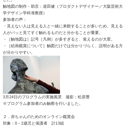
触地図の制作・助言：道田健（プロダクトデザイナー／大阪芸術大
学デザイン学科准教授）
参加者の声：
・見えない人は見える人と一緒に来館することが多いため、見える
人がパッと見てすぐ触れるものだと分かることが重要。
・［触地図は］記号［凡例］が多すぎると、覚えるのが大変。
・［絵画鑑賞について］触図だけでは分かりづらく、説明がある方
が分かりやすい。
3月24日のプログラムの実施風景 撮影：松原豊
※プログラム参加者のみ触察を行いました。
２．赤ちゃんのためのオンライン鑑賞会
対象：0－2歳児と保護者 計13組