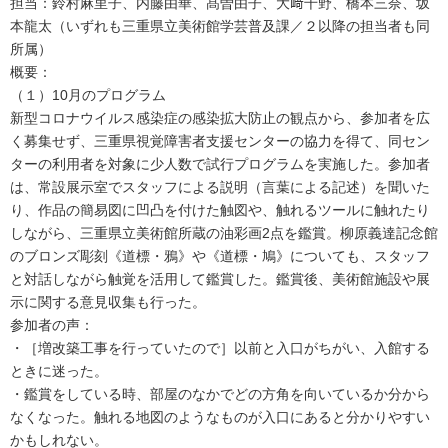
担当：鈴村麻里子、内藤由華、髙曽由子、大﨑千野、橋本三奈、坂
本龍太（いずれも三重県立美術館学芸普及課／２以降の担当者も同
所属）
概要：
（１）10月のプログラム
新型コロナウイルス感染症の感染拡大防止の観点から、参加者を広
く募集せず、三重県視覚障害者支援センターの協力を得て、同セン
ターの利用者を対象に少人数で試行プログラムを実施した。参加者
は、常設展示室でスタッフによる説明（言葉による記述）を聞いた
り、作品の簡易図に凹凸を付けた触図や、触れるツールに触れたり
しながら、三重県立美術館所蔵の油彩画2点を鑑賞。柳原義達記念館
のブロンズ彫刻《道標・鴉》や《道標・鳩》についても、スタッフ
と対話しながら触覚を活用して鑑賞した。鑑賞後、美術館施設や展
示に関する意見収集も行った。
参加者の声：
・［増改築工事を行っていたので］以前と入口がちがい、入館する
ときに迷った。
・鑑賞をしている時、部屋のなかでどの方角を向いているか分から
なくなった。触れる地図のようなものが入口にあると分かりやすい
かもしれない。