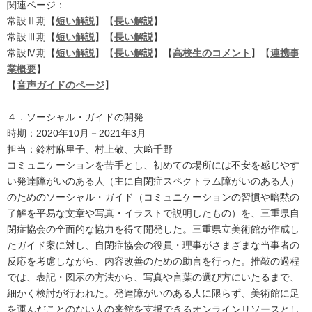
関連ページ：
常設Ⅱ期【
短い解説
】【
長い解説
】
常設Ⅲ期【
短い解説
】【
長い解説
】
常設Ⅳ期【
短い解説
】【
長い解説
】【
高校生のコメント
】【
連携事
業概要
】
【
音声ガイドのページ
】
４．ソーシャル・ガイドの開発
時期：2020年10月－2021年3月
担当：鈴村麻里子、村上敬、大﨑千野
コミュニケーションを苦手とし、初めての場所には不安を感じやす
い発達障がいのある人（主に自閉症スペクトラム障がいのある人）
のためのソーシャル・ガイド（コミュニケーションの習慣や暗黙の
了解を平易な文章や写真・イラストで説明したもの）を、三重県自
閉症協会の全面的な協力を得て開発した。三重県立美術館が作成し
たガイド案に対し、自閉症協会の役員・理事がさまざまな当事者の
反応を考慮しながら、内容改善のための助言を行った。推敲の過程
では、表記・図示の方法から、写真や言葉の選び方にいたるまで、
細かく検討が行われた。発達障がいのある人に限らず、美術館に足
を運んだことのない人の来館を支援できるオンラインリソースとし