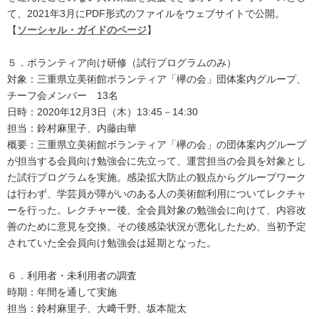
て、2021年3月にPDF形式のファイルをウェブサイトで公開。
【
ソーシャル・ガイドのページ
】
５．ボランティア向け研修（試行プログラムのみ）
対象：三重県立美術館ボランティア「欅の会」団体案内グループ、
チーフ会メンバー 13名
日時：2020年12月3日（木）13:45－14:30
担当：鈴村麻里子、内藤由華
概要：三重県立美術館ボランティア「欅の会」の団体案内グループ
が担当する会員向け勉強会に先立って、運営担当の会員を対象とし
た試行プログラムを実施。感染拡大防止の観点からグループワーク
は行わず、学芸員が障がいのある人の美術館利用についてレクチャ
ーを行った。レクチャー後、全会員対象の勉強会に向けて、内容改
善のために意見を交換。その後感染状況が悪化したため、当初予定
されていた全会員向け勉強会は延期となった。
６．利用者・未利用者の調査
時期：年間を通して実施
担当：鈴村麻里子、大﨑千野、坂本龍太