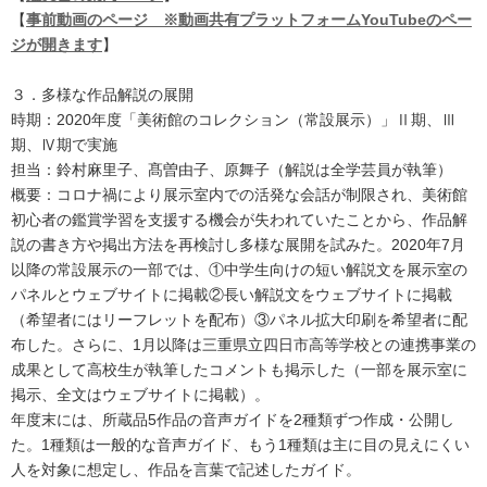
【
事前動画のページ ※動画共有プラットフォームYouTubeのペー
ジが開きます
】
３．多様な作品解説の展開
時期：2020年度「美術館のコレクション（常設展示）」Ⅱ期、Ⅲ
期、Ⅳ期で実施
担当：鈴村麻里子、髙曽由子、原舞子（解説は全学芸員が執筆）
概要：コロナ禍により展示室内での活発な会話が制限され、美術館
初心者の鑑賞学習を支援する機会が失われていたことから、作品解
説の書き方や掲出方法を再検討し多様な展開を試みた。2020年7月
以降の常設展示の一部では、①中学生向けの短い解説文を展示室の
パネルとウェブサイトに掲載②長い解説文をウェブサイトに掲載
（希望者にはリーフレットを配布）③パネル拡大印刷を希望者に配
布した。さらに、1月以降は三重県立四日市高等学校との連携事業の
成果として高校生が執筆したコメントも掲示した（一部を展示室に
掲示、全文はウェブサイトに掲載）。
年度末には、所蔵品5作品の音声ガイドを2種類ずつ作成・公開し
た。1種類は一般的な音声ガイド、もう1種類は主に目の見えにくい
人を対象に想定し、作品を言葉で記述したガイド。