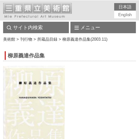
日本語
English
サイト内検索
メニュー
美術館
> 刊行物 > 所蔵品目録 > 柳原義達作品集(2003.11)
柳原義達作品集