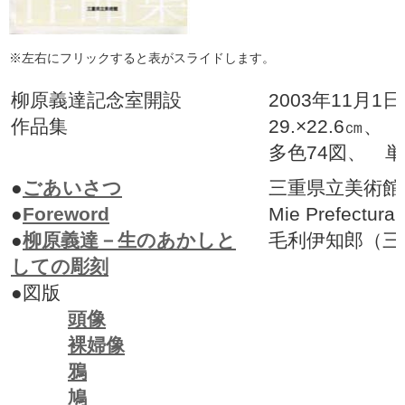
※左右にフリックすると表がスライドします。
柳原義達記念室開設
2003年11月1日
作品集
29.×22.6㎝、
多色74図、 単
●
ごあいさつ
三重県立美術館
●
Foreword
Mie Prefectura
●
柳原義達－生のあかしと
毛利伊知郎（三
しての彫刻
●図版
頭像
裸婦像
鴉
鳩