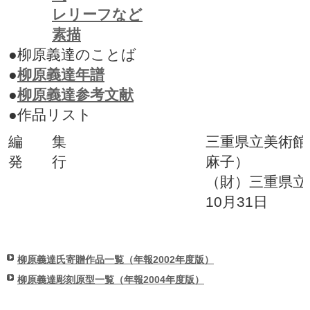
レリーフなど
素描
●柳原義達のことば
●
柳原義達年譜
●
柳原義達参考文献
●作品リスト
編 集
三重県立美術館
発 行
麻子）
（財）三重県立
10月31日
柳原義達氏寄贈作品一覧（年報2002年度版）
柳原義達彫刻原型一覧（年報2004年度版）