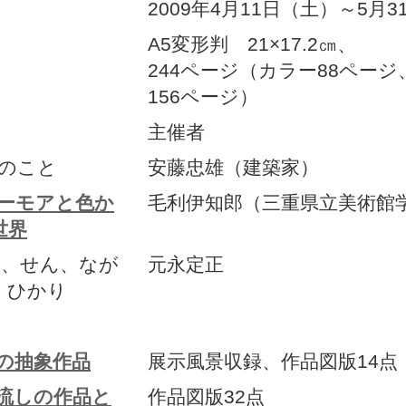
2009年4月11日（土）～5月
A5変形判 21×17.2㎝、
244ページ（カラー88ペー
156ページ）
主催者
んのこと
安藤忠雄（建築家）
ーモアと色か
毛利伊知郎（三重県立美術館
世界
ち、せん、なが
元永定正
、ひかり
の抽象作品
展示風景収録、作品図版14点
流しの作品と
作品図版32点