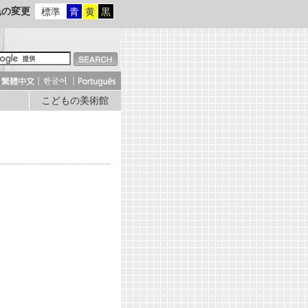
色の変更
標準
青
黄
黒
こどもの美術館