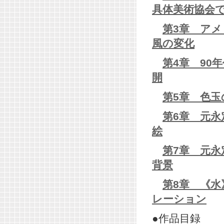
具体美術協会
第3章 ア
風の変化
第4章 90
開
第5章 色玉
第6章 元永
絵
第7章 元永
背景
第8章 《
レーション
●作品目録