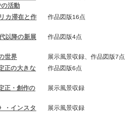
での活動
メリカ滞在と作
作品図版16点
年代以降の新展
作品図版4点
の世界
展示風景収録、作品図版7点
定正の大きな
作品図版6点
定正・創作の
展示風景収録
水》・インスタ
展示風景収録