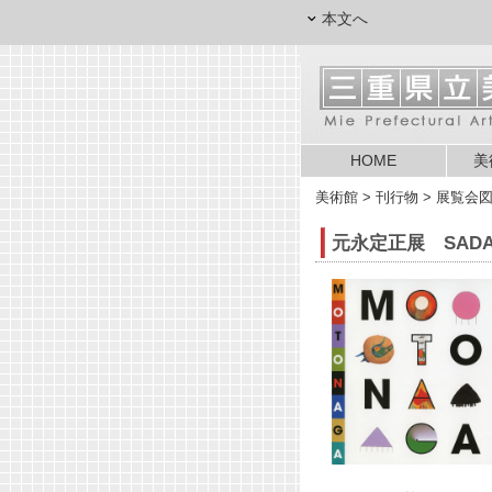
本文へ
HOME
美
美術館
> 刊行物 > 展覧会図
元永定正展
SAD