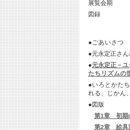
展覧会期
図録
●ごあいさつ
●元永定正さ
●
元永定正－ユ
たちリズムの
●いろとかた
れる、じかん
●図版
第1章 初期
第2章 絵具