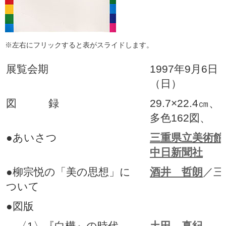
※左右にフリックすると表がスライドします。
展覧会期
1997年9月6日
（日）
図 録
29.7×22.4㎝
多色162図、 
●あいさつ
三重県立美術館
中日新聞社
●柳宗悦の「美の思想」に
酒井 哲朗
／三
ついて
●図版
〈1〉『白樺』の時代
土田 真紀