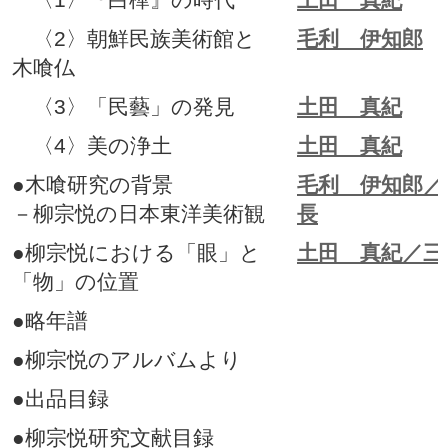
〈2〉朝鮮民族美術館と
毛利 伊知郎
木喰仏
〈3〉「民藝」の発見
土田 真紀
〈4〉美の浄土
土田 真紀
●木喰研究の背景
毛利 伊知郎／
－柳宗悦の日本東洋美術観
長
●柳宗悦における「眼」と
土田 真紀／三
「物」の位置
●略年譜
●柳宗悦のアルバムより
●出品目録
●柳宗悦研究文献目録