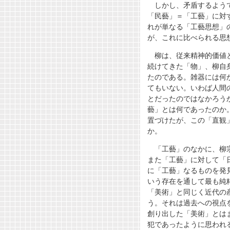
しかし、矛盾するよう
「民藝」＝「工藝」に対
れが単なる「工藝思想」
が、これに比べられる思
柳は、従来精神的価値
続けてきた「物」、柳自
たのである。雑器には何
てもいない。いわば人間
とだったのではなかろう
藝」とは何であったのか
置づけたが、この「直観
か。
「工藝」のなかに、柳
また「工藝」に対して「
に「工藝」なるものを発
いう存在を通して最も純
「美術」と同じく近代の
う。それは過去への視点
創り出した「美術」とは
犯であったように思われ