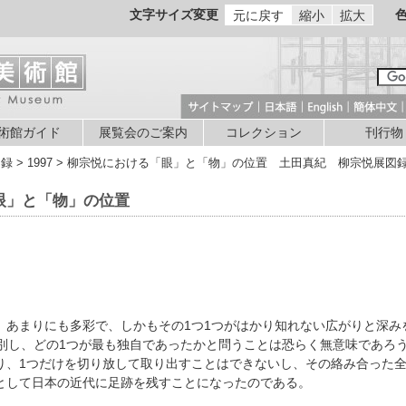
文字サイズ変更
元に戻す
縮小
拡大
術館ガイド
展覧会のご案内
コレクション
刊行物
図録 > 1997 > 柳宗悦における「眼」と「物」の位置 土田真紀 柳宗悦展図
眼」と「物」の位置
、あまりにも多彩で、しかもその1つ1つがはかり知れない広がりと深み
区別し、どの1つが最も独自であったかと問うことは恐らく無意味であろ
り、1つだけを切り放して取り出すことはできないし、その絡み合った
として日本の近代に足跡を残すことになったのである。