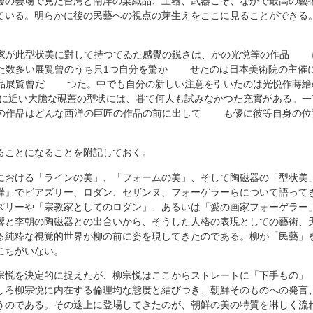
会の会場で見た台湾と南洋の染織品、土器、武器こそ、なかで最高の藝
ている。明らかに後の民藝への視点の芽生えをここに見ることができる
が此型状美に對して持つてゐた感覺の鋭さは、かの光悦等の作品 
た数多い展覧曾のうち只1つ自分を驚か せたのは日本美術院の主催
品展覧曾だ つた。中でも自分の新しい注意を引いたのは光悦作蒔繪
に近い大膽な硯蓋の型状には、甞て何人も試みなかつた充實がある
の作品はどんな西洋の巨匠の作品の前に出して も優に彼等自身の位
ることになることを附記しておく。
における「ラインの美」、「フォームの美」、そして陶磁器の「型状美
樺』でビアズリー、ロダン、セザンヌ、フォーゲラーらについて語って
ズリーや「宗教家としてのロダン」、あるいは「愛の画家フォーゲラー
響と李朝の陶磁器との出合いから、そうした人格の表現としての藝術、
る純粋な視覚的世界が柳の前に姿を現してきたのである。柳が「民藝」
にちがいない。
宗悦を決定的に捉えたが、柳宗悦はここからストレートに「下手もの」
しろ柳宗悦に内在する倫理均な態度と結びつき、朝鮮そのものへの発言
うのである。その途上に登場してきたのが、朝鮮の美の特質を淋しく流