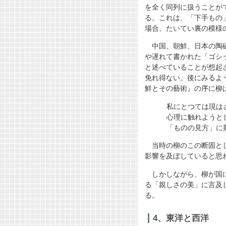
を全く同列に扱うことが
る。これは、「下手もの
場合、たいてい裏の模様
中国、朝鮮、日本の陶
や遅れて書かれた「ゴシ
と述べていることが想起
免れ得ない。後にみるよ
鮮とその藝術』の序に柳
私にとつては現はさ
心理に触れようとし
「ものの見方」に興
当時の柳のこの断固と
影響を及ぼしていると思
しかしながら、柳が国
る「親しさの美」に言及
る。
4、東洋と西洋