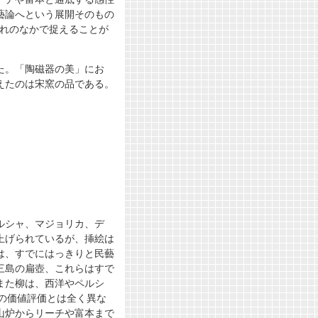
藝論へという展開そのもの
流れのなかで捉えることが
た。「陶磁器の美」にお
えたのは宋窯の品である。
ルシャ、マジョリカ、デ
上げられているが、挿絵は
は、すでにはっきりと民藝
三島の扁壺、これらはすで
また柳は、西洋やペルシ
の価値評価とは全く異な
山炉からリーチや富本まで