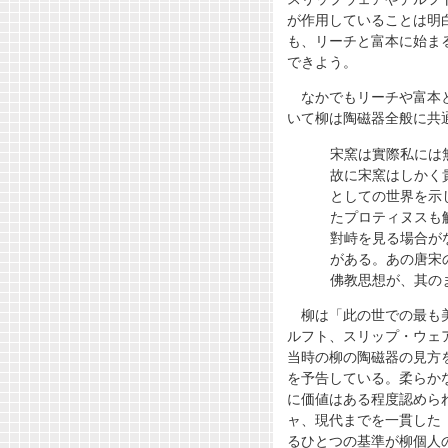
が作用していることは明
も、リーチと富本に始まる
できよう。
なかでもリーチや富本
いて柳は陶磁器全般に共
宋窯は實際私には無
故に宋窯はしかく貴
としての世界を示し
たプロティヌスも解
對峙を見る場合がな
がある。あの唐宋の
佛教思想が、其のま
柳は「此の世での最も
ルフト、スリップ・ウェ
当時の柳の陶磁器の見方
を予告している。柔らか
に価値はある程度認めら
ャ、現代までを一貫した
るひとつの基準が柳個人