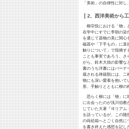
「美術」の自律性に対し
2、西洋美術から
柳宗悦における「物」
在学中にすでに李朝の染
を通じて器物の美に関心
磁器や「下手もの」に直
触りについて」で指摘す
ことも事実であろう。さ
がら、鈴木大拙の影響な
書のうち洋書にはバーナ
蔵される禅籍類には、二
物にも深い愛着を抱いて
形、手触りとともに柳の
恐らく柳には「物」に
に出会ったのが浅川伯教
じていた大著『ヰリアム
を語っているが、この随
の蒔絵箱へとごく自然に
を書き終えた感想を記し