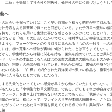
、「工藝」を徹底して社会性や宗教性、倫理性の中に位置づけようとし
工藝へ
との出会いを探っていけば、ごく早い時期から様々な萌芽が見て取れる
付牡丹壺をある骨董屋で買ったと回想している。また伊万里の藍絵の猪
を持ち、それらを用いる生活に喜びを感じるきっかけになったという。
接つながる「物」との出会いばかりでなく、種村季弘氏が柳宗悦全集の
るような、フォーゲラーとのやり取りに見られる「ものの手触り」への
らには、柳の蒐集への情熱が書物に傾けられたことは言うまでもない。
どから、学生時代から禅籍に関心を持ち、蒐集を始めていたことは興味
ード・リーチの木版によるたんぽぽの図案の蔵書票の貼られたものがみ
種類の「宗悦」の朱印が捺されている。明らかに柳は、書物の中身だけ
いたのである。『白樺』で紹介された西洋美術の数々の作品も、複製や
精神に入り込んだものであっただろう。
対する先天的といってもいい感覚が早くから働いていたにちがいない。
がもたらした「李朝染付秋草文面取壺」である。折しもそれは柳自身が
・ブレーク』を書き上げて間もない頃のことであった。「我孫子から 
想風の一文は、柳にとって、ブレイクの世界が李朝の陶磁器へ、さらに
つながっていったあたりの事情を伝えてくれる点で非常に興味深い。柳
た後、