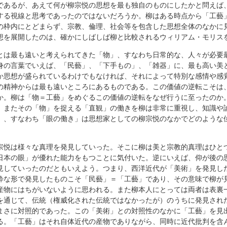
であるが、あえて何が柳宗悦の思想を最も独自のものにしたかと問えば
する視線と思考であったのではないだろうか。柳はある時点から「工藝
の枠内にとどまらず、宗教、倫理、社会等を包含した思想全体のなかに
想を展開したのは、確かにしばしば柳と比較されるウィリアム・モリス
とは最も遠いと考えられてきた「物」、すなわち日常的な、人々が必要
身の言葉でいえば、「民藝」、「下手もの」、「雑器」に、最も高い美
か思想が盛られているわけでもなければ、それによって特別な感情や感
の精神からは最も遠いところにあるものである。この価値の逆転こそは
か。柳は「物＝工藝」をめぐるこの価値の逆転をなぜ行うに至ったのか
。またその「物」を捉える「直観」の働きを柳は非常に重視し、知識や
」、すなわち「眼の働き」は思想家としての柳宗悦のなかでどのような
宗悦は様々な真理を発見していった。そこに柳は美と宗教的真理はひと
日本の眼」が優れた能力をもつことに気付いた。逆にいえば、仰が後の
見していったのだともいえよう。つまり、西洋近代が「美術」を発見し
粋な形で発見したものこそ「民藝」＝「工藝」であり、その意味で柳が
産物にはちがいないように思われる。また柳本人にとっては両者は表裏
を通じて、伝統（権威化された伝統ではなかったが）のうちに発見され
まさに対照的であった。この「美術」との対照性のなかに「工藝」を見
る。「工藝」はそれ自体近代の産物でありながら、同時に近代批判を含