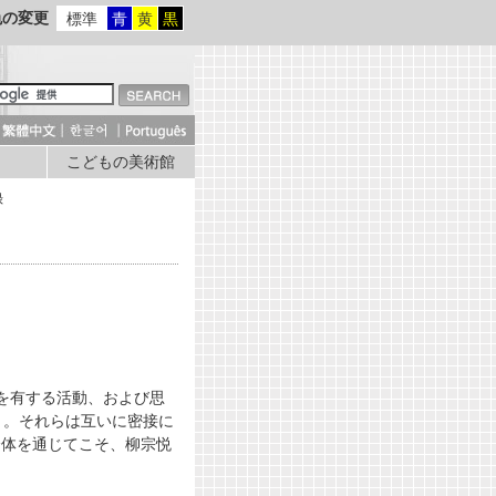
色の変更
標準
青
黄
黒
こどもの美術館
録
を有する活動、および思
う。それらは互いに密接に
全体を通じてこそ、柳宗悦