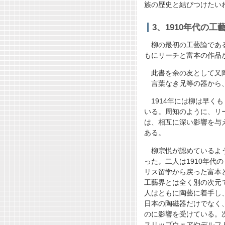
族の歴史と結びつけたい
3、1910年代の工
柳の最初の工藝論であ
もにリーチと富本の作品
此書を余の友として又
言葉なき兄等の器から、
1914年には柳は早く
いる。周知のように、リ
は、相互に深い影響を与
ある。
柳宗悦が認めているよ
った。二人は1910年代
リス留学から戻った富本
工藝界とは全く別の次元
人はともに陶藝に着手し
日本の陶磁器だけでなく
のに影響を受けている。
スリップウェアやデルフ