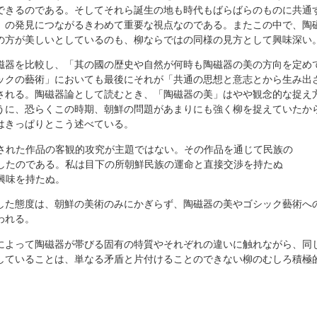
できるのである。そしてそれら誕生の地も時代もばらばらのものに共通
」の発見につながるきわめて重要な視点なのである。またこの中で、陶
の方が美しいとしているのも、柳ならではの同様の見方として興味深い
磁器を比較し、「其の國の歴史や自然が何時も陶磁器の美の方向を定め
ックの藝術」においても最後にそれが「共通の思想と意志とから生み出
される。陶磁器論として読むとき、「陶磁器の美」はやや観念的な捉え
うに、恐らくこの時期、朝鮮の問題があまりにも強く柳を捉えていたか
はきっぱりとこう述べている。
れた作品の客観的攻究が主題ではない。その作品を通じて民族の
たのである。私は目下の所朝鮮民族の運命と直接交渉を持たぬ
味を持たぬ。
した態度は、朝鮮の美術のみにかぎらず、陶磁器の美やゴシック藝術へ
われる。
によって陶磁器が帯びる固有の特質やそれぞれの違いに触れながら、同
していることは、単なる矛盾と片付けることのできない柳のむしろ積極