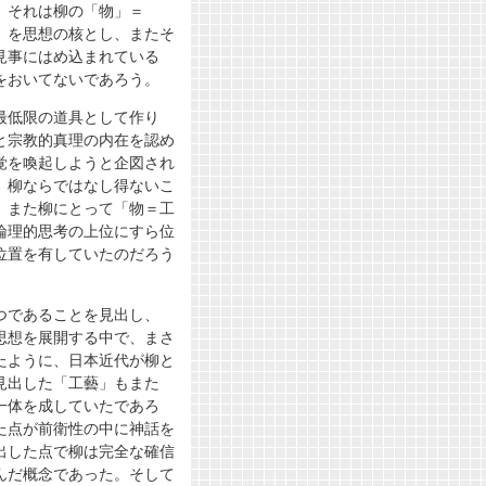
、それは柳の「物」＝
」を思想の核とし、またそ
見事にはめ込まれている
をおいてないであろう。
最低限の道具として作り
と宗教的真理の内在を認め
覚を喚起しようと企図され
、柳ならではなし得ないこ
。また柳にとって「物＝工
論理的思考の上位にすら位
位置を有していたのだろう
つであることを見出し、
思想を展開する中で、まさ
たように、日本近代が柳と
見出した「工藝」もまた
一体を成していたであろ
た点が前衛性の中に神話を
出した点で柳は完全な確信
んだ概念であった。そして