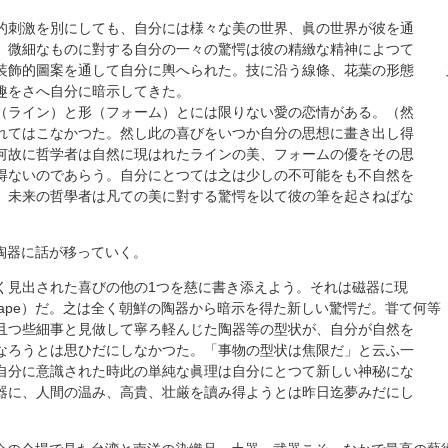
刺激を別にしても、自分には様々な美の世界、眞の世界が彼を通
微細なものに對する自分の一々の驚愕は彼の精緻な精神によつて
飾的圖案を通して自分に輿へられた。技に沿う線條、花葉の形態 
趣をさへ自分に暗示してきた。
ライン）と形（フォーム）とには限りない愛の恋情がある。（然
てはこなかつた。然し此の喜びをいつか自分の思想に畫き出し得
故に哲学者は自然に現はれたラインの美、フォームの優をその思
ないのであらう。自分にとつては之は少しの不可能をも不自然を
未来の哲學者は凡ての美に對する驚愕を以て彼の筆を起さねばな
陶器に話が移っていく。
出された喜びの他の1つを慈に書き添えよう。それは磁器に現
pe）だ。之は全く朝鮮の陶器から暗示を得た新しい驚愕だ。甞て何等
つ些細事と見做して寧ろ軽んじた陶器等の型状が、自分が自然を
ろうとは思ひだにしなかつた。「事物の型状は焦限だ」と云ふ一
分に意識された時此の単純な眞理は自分にとつて新しい神秘にな
に、人間の温み、高貴、壮厳を讀み得ようとは昨日迄夢みだにし