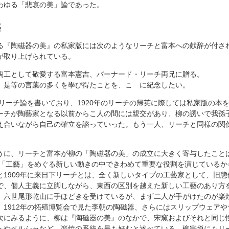
わゆる「悲哀の美」論であった。
藝
る『陶磁器の美』の私家版には次のようなリーチと富本への献辞が付さ
が取り上げられている。
陶工として敬愛する富本憲吉、バーナード・リーチ両兄に贈る。
是等の言葉の多くを學び得たことを、こゝに紀念したい。
もリーチ論を書いており、1920年のリーチの帰英に際しては私家版の本
ーチが陶藝家となる以前からこ人の間には親交があり、柳の誘いで我孫
え合いながら自己の確立を諮っていった。もう一人、リーチと同様の関
うに、リーチと富本が柳の「陶磁器の美」の成立に大きく寄与したこと
の「工藝」をめぐる新しい動きの中できわめて重要な役割を演じているから
と1909年に来日下リーチとは、全く新しいタイプの工藝家として、旧
で、個人主義に立脚しながら、東西の区別を越えた新しい工藝のあり方
、六世尾形乾山に手ほどきを受けているが、まず二人が手がけたのが楽
、1912年の拓殖博覧会で見た李朝の陶磁器、さらにはスリップウェア
次にみるように、柳は『陶磁器の美』のなかで、宋窯およびそれと同じ
トやペルシャなど、楽焼の系統を最も好むと述べている。柳宗悦にもリ