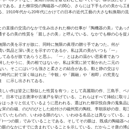
白である。また柳宗悦の陶磁器への関心、さらには下手ものの美から工
、1910年代から20年代にかけての日本の近代工藝の大さな転換期の
との直接の交流のなかで生み出された柳の仕事が『陶機器の美』であっ
通するの美の性質を「親しさの美」と呼んでいる。なかでも柳の心を捉
限の美を示すが故に、同時に無限の眞理の贈り手であつた。何が
い気品と深い美とを示すのであるか。私は其の美がいつも「一」
てゐるが故であらうと思ふ。「一」とはあの温かい思索者であつ
したやうに、美の相ではないか。私は宋窯に於て裂かれた二元の
い。そこにはいつも強さと柔さとの結合がある。動と静の交はり
時代に於て深く味はれた「中観」や「圓融」や「相即」の究竟な
ゝに示し出されてゐる。
美しい作は皆之に類似した性質を有つ」として高麗期の作、三島手、ペ
ア、日本では古唐津や古瀬戸を挙げている。これらはすべて挿絵に取り
をはっきりと伝えているように思われる。選ばれた柳宗悦自身の蒐集品
な宋の白磁、のびのびとした絵付けの磁州窯の陶枕、李朝辰砂の壺、彫
れていたものの、いわゆる隙のない、いわゆる名品とは異なっている。
「l一つの眼」でみていることである。そしてその眼は、既成の陶磁器へ
の眼のなかにすでに含まれていることを示している。だからこそ唐の博