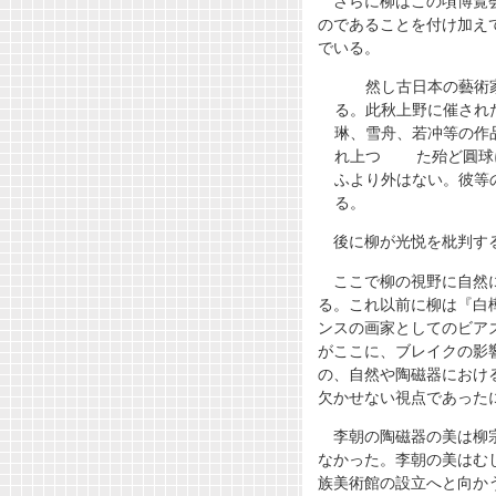
さらに柳はこの頃博覧
のであることを付け加え
でいる。
然し古日本の藝術家
る。此秋上野に催され
琳、雪舟、若冲等の作
れ上つ た殆ど圓球
ふより外はない。彼等
る。
後に柳が光悦を枇判す
ここで柳の視野に自然
る。これ以前に柳は『白
ンスの画家としてのビア
がここに、ブレイクの影
の、自然や陶磁器におけ
欠かせない視点であった
李朝の陶磁器の美は柳
なかった。李朝の美はむ
族美術館の設立へと向か