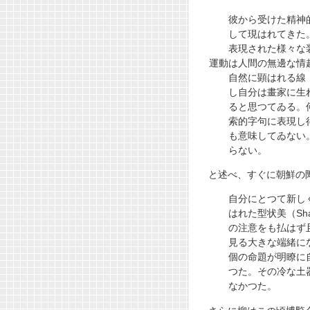
彼から受けた精神的
して現はれてきた。
表現された様々な装
運動は人間の無邊な情
自然に顕はれる線（
し自分は畫家に生れ
ると思つてゐる。何
索的字句に表現し得
も意味してゐない。
らない。
と述べ、すぐに朝鮮の
自分にとつて新しく見
はれた型状美（Sha
の注意をも払はず且
見る大きな端緒にな
個の命題が明瞭に自
つた。その冷な土器
なかつた。