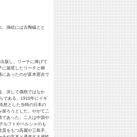
れ、挿絵には古陶磁とと
を出版し、リーチに捧げて
子に築窯したリーチと柳
係にあったのが富本憲吉で
は、決して偶然ではなか
である。1910年にイギ
態依然とした当時の日本の
を探ろうとした。やがて二
焼であった。二人は中国や
やデルフトやペルシャのも
性質をもつ高麗や三島手、
ーチや富本と通底する感性