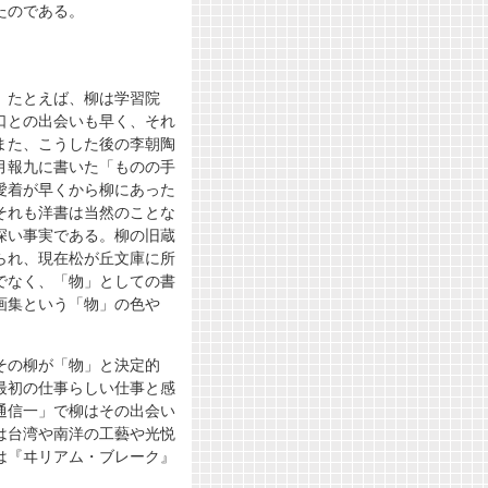
たのである。
。たとえば、柳は学習院
口との出会いも早く、それ
また、こうした後の李朝陶
月報九に書いた「ものの手
愛着が早くから柳にあった
それも洋書は当然のことな
深い事実である。柳の旧蔵
られ、現在松が丘文庫に所
でなく、「物」としての書
画集という「物」の色や
その柳が「物」と決定的
最初の仕事らしい仕事と感
通信一」で柳はその出会い
は台湾や南洋の工藝や光悦
は『ヰリアム・ブレーク』