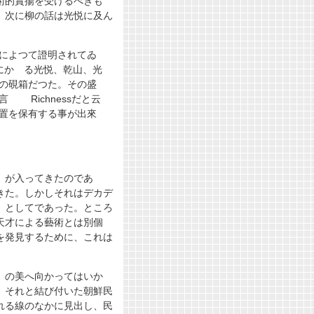
術的賞揚を受けるべきも
。次に柳の話は光悦に及ん
によつて證明されてゐ
にかゝる光悦、乾山、光
の硯箱だつた。その盛
。一言
Richnessだ
と云
置を保有する事が出來
」が入ってきたのであ
きた。しかしそれはデカデ
」としてであった。ところ
天才による藝術とは別個
を発見するために、これは
 の美へ向かってはいか
、それと結び付いた朝鮮民
れる線のなかに見出し、民