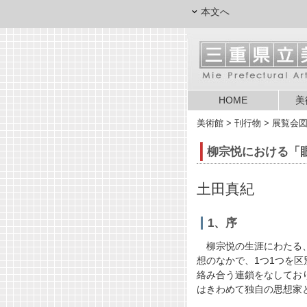
本文へ
HOME
美
美術館
> 刊行物 > 展覧会
柳宗悦における「
土田真紀
1、序
柳宗悦の生涯にわたる
想のなかで、1つ1つを
絡み合う連鎖をなしてお
はきわめて独自の思想家