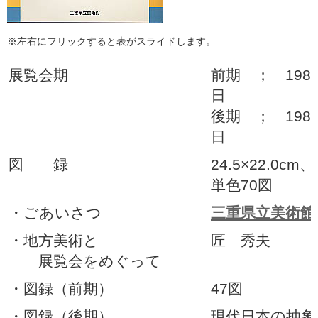
※左右にフリックすると表がスライドします。
展覧会期
前期 ； 1982
日
後期 ； 1982
日
図 録
24.5×22.0c
単色70図
・ごあいさつ
三重県立美術館
・地方美術と
匠 秀夫
展覧会をめぐって
・図録（前期）
47図
・図録（後期）
現代日本の抽象