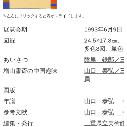
※左右にフリックすると表がスライドします。
展覧会期
1993年6月9日
図録
24.5×17.3㎝
多色8図、単色9
あいさつ
陰里 鉄郎／三
増山雪斎の中国趣味
山口 泰弘／三
員
図版
年譜
山口 泰弘 ・
参考文献
山口 泰弘 ・
編集・発行
三重県立美術館