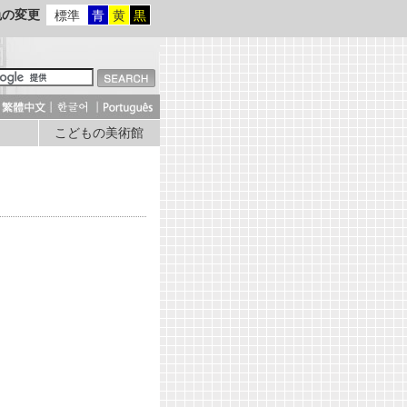
色の変更
標準
青
黄
黒
こどもの美術館