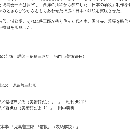
と児島善三郎は反省し、西洋の油絵から独立した「日本の油絵」制作を
渋みときらびやかさをもちあわせた彼流の日本の油絵を実現させた。
時代、滞欧期、それに善三郎が移り住んだ代々木、国分寺、萩窪を時代
た軌跡を展覧した。
三郎の芸術」講師＝福島三喜男（福岡市美術館長）
0年記念 児島善三郎展」
三郎／箱根芦ノ湖（美術館だより）」…毛利伊知郎
三郎／西伊豆（美術館だより）」…田中義明
森本孝 「児島善三郎 『箱根』（表紙解説）」