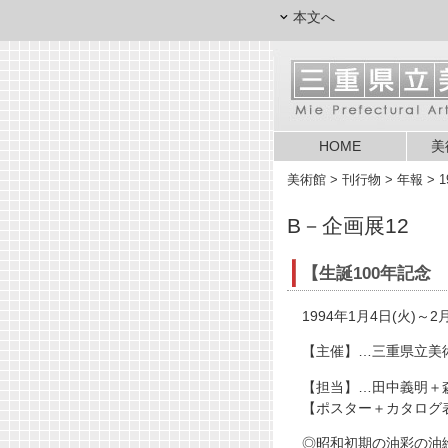
本文へ
HOME
美
美術館
> 刊行物 > 年報 > 
B－企画展12
【生誕100年記念
1994年1月4日(火)～2
【主催】…三重県立美
【担当】…田中義明＋
【ポスター＋カタログ
◎昭和初期の油彩の油