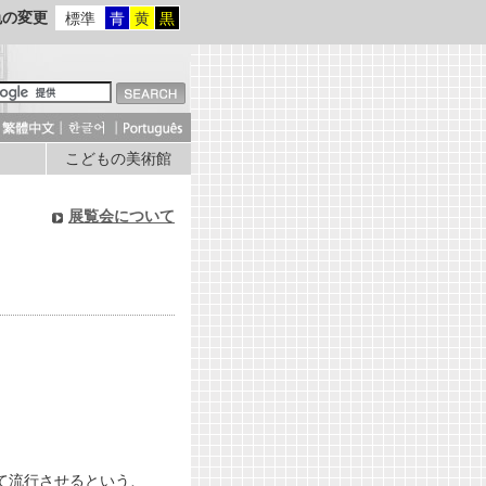
色の変更
標準
青
黄
黒
こどもの美術館
展覧会について
て流行させるという、