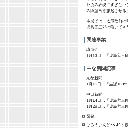
亜流の表現にすぎない
の障壁画を想起させる
本展では、太滞欧前の
児島善三郎の猫いてき
関連事業
講演会
1月13日…「児島善
主な新聞記事
京都新聞
1月15日…「生誕10
中日新聞
1月14日…「児島善
1月28日…「児島善
図録
ひるういんどno.46；