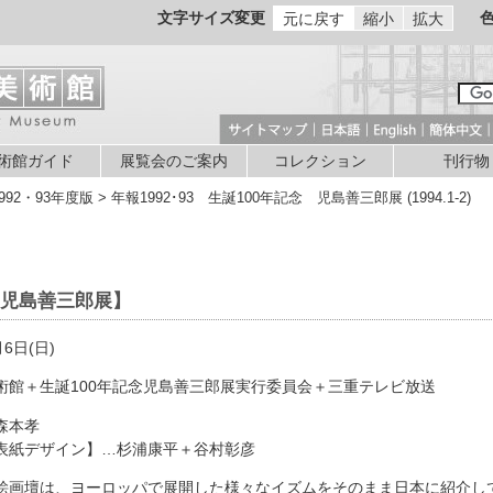
文字サイズ変更
元に戻す
縮小
拡大
術館ガイド
展覧会のご案内
コレクション
刊行物
1992・93年度版 > 年報1992･93 生誕100年記念 児島善三郎展 (1994.1-2)
 児島善三郎展】
月6日(日)
術館＋生誕100年記念児島善三郎展実行委員会＋三重テレビ放送
森本孝
表紙デザイン】…杉浦康平＋谷村彰彦
絵画壇は、ヨーロッパで展開した様々なイズムをそのまま日本に紹介し