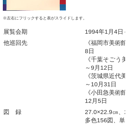
※左右にフリックすると表がスライドします。
展覧会期
1994年1月4日
他巡回先
《福岡市美術館》
8日
《千葉そごう美術
～9月12日
《茨城県近代美術
～10月31日
《小田急美術館》
12月5日
図 録
27.0×22.9㎝
多色156図、単