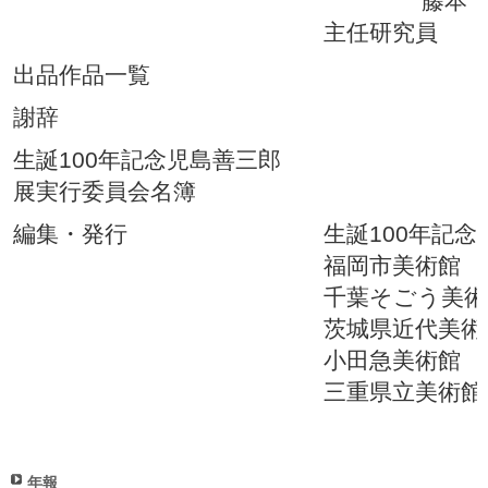
藤本 陽子
主任研究員
出品作品一覧
謝辞
生誕100年記念児島善三郎
展実行委員会名簿
編集・発行
生誕100年記
福岡市美術館
千葉そごう美術
茨城県近代美術
小田急美術館
三重県立美術館
年報