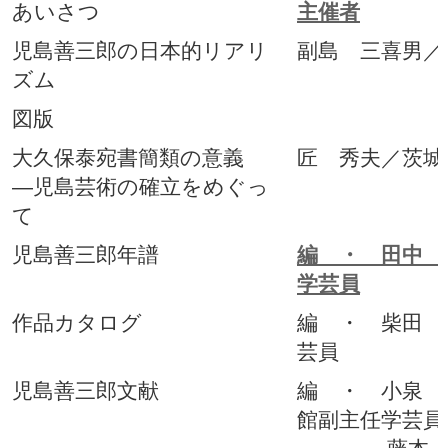
あいさつ
主催者
児島善三郎の日本的リアリ
副島 三喜男／
ズム
図版
大久保泰宛書簡類の意義
匠 秀夫／茨城
―児島芸術の確立をめぐっ
て
児島善三郎年譜
編 ・ 田中 
学芸員
作品カタログ
編 ・ 柴田 
芸員
児島善三郎文献
編 ・ 小泉 
館副主任学芸員