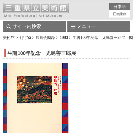
日本語
English
サイト内検索
メニュー
美術館
> 刊行物 > 展覧会図録 > 1993 > 生誕100年記念 児島善三郎展 
生誕100年記念 児島善三郎展