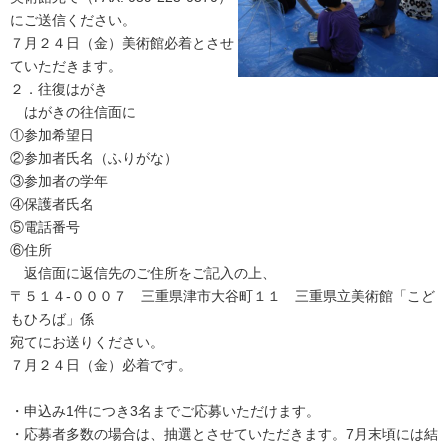
にご送信ください。
７月２４日（金）美術館必着とさせ
ていただきます。
２．往復はがき
はがきの往信面に
①参加希望日
②参加者氏名（ふりがな）
③参加者の学年
④保護者氏名
⑤電話番号
⑥住所
返信面に返信先のご住所をご記入の上、
〒５１４-０００７ 三重県津市大谷町１１ 三重県立美術館「こど
もひろば」係
宛てにお送りください。
７月２４日（金）必着です。
・申込み1件につき3名までご応募いただけます。
・応募者多数の場合は、抽選とさせていただきます。7月末頃には結