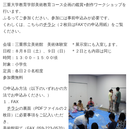
三重大学教育学部美術教育コース企画の鑑賞+創作ワークショップを
行います。
ふるってご参加ください。参加には事前申込みが必要です。
くわしくは、こちらの
チラシ
（２枚目はFAXでの申込用紙）をご覧
ください。
会場：三重県立美術館 美術体験室 ＊展示室にも入室します。
日程：８月８日（土）、９日（日） ＊２日とも内容は同じ
時間：１３:００－１５:００頃
対象：小学生
定員：各日２０名程度
参加費無料
◎申込み方法（以下のいずれかの方
法でお申込みください。）
１．FAX
チラシ
の裏面（PDFファイルの２
枚目）に必要事項をご記入いただ
き、
美術館宛て（FAX. 059-223-0570）