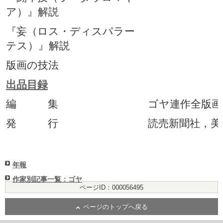
ア）』解説
『妄（ロス・ディスパラー
テス）』解説
版画の技法
出品目録
編 集
ゴヤ連作全版画
発 行
読売新聞社，美
年報
作家別記事一覧：ゴヤ
ページID：000056495
ページのトップへ戻る