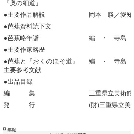
『奥の細道』
●主要作品解説
岡本 勝／愛知
●芭蕉資料読下文
●芭蕉略年譜
編 ・ 寺島 
●主要作家略歴
●芭蕉と『おくのほそ道』
編 ・ 寺島 
主要参考文献
●出品目録
編 集
三重県立美術館
発 行
(財)三重県立美
年報