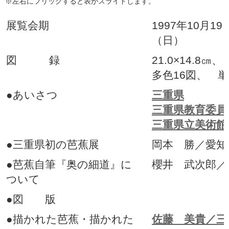
※左右にフリックすると表がスライドします。
展覧会期
1997年10月1
（日）
図 録
21.0×14.8㎝
多色16図、 単
●あいさつ
三重県
三重県教育委員
三重県立美術館
●三重県初の芭蕉展
岡本 勝／愛知
●芭蕉自筆『奥の細道』に
櫻井 武次郎／
ついて
●図 版
●描かれた芭蕉・描かれた
佐藤 美貴／三