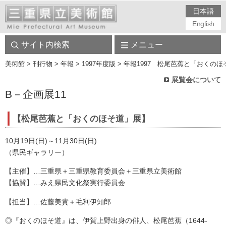
日本語
English
サイト内検索
メニュー
美術館
> 刊行物 > 年報 > 1997年度版 > 年報1997 松尾芭蕉と「おくのほそ道」
展覧会について
B－企画展11
【松尾芭蕉と「おくのほそ道」展】
10月19日(日)～11月30日(日)
（県民ギャラリー）
【主催】…三重県＋三重県教育委員会＋三重県立美術館
【協賛】…みえ県民文化祭実行委員会
【担当】…佐藤美貴＋毛利伊知郎
◎『おくのほそ道』は、伊賀上野出身の俳人、松尾芭蕉（1644‐