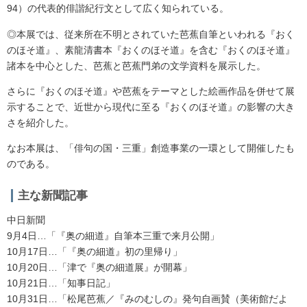
94）の代表的俳諧紀行文として広く知られている。
◎本展では、従来所在不明とされていた芭蕉自筆といわれる『おく
のほそ道』、素龍清書本『おくのほそ道』を含む『おくのほそ道』
諸本を中心とした、芭蕉と芭蕉門弟の文学資料を展示した。
さらに『おくのほそ道』や芭蕉をテーマとした絵画作品を併せて展
示することで、近世から現代に至る『おくのほそ道』の影響の大き
さを紹介した。
なお本展は、「俳句の国・三重」創造事業の一環として開催したも
のである。
主な新聞記事
中日新聞
9月4日…「『奥の細道』自筆本三重で来月公開」
10月17日…「『奥の細道』初の里帰り」
10月20日…「津で『奥の細道展』が開幕」
10月21日…「知事日記」
10月31日…「松尾芭蕉／『みのむしの』発句自画賛（美術館だよ