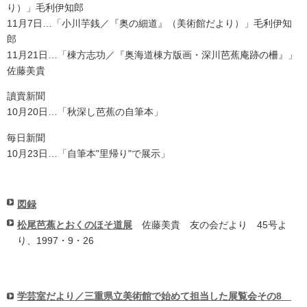
り）」毛利伊知郎
11月7日…「小川芋銭／『奥の細道』（美術館だより）」毛利伊知
郎
11月21日…「棟方志功／『奥海道棟方版画・深川芭蕉庵跡の柵』」
佐藤美貴
讀賣新聞
10月20日…「秋深し芭蕉の自筆本」
毎日新聞
10月23日…「自筆本"里帰り"で展示」
図録
松尾芭蕉とおくのほそ道展
佐藤美貴 友の会だより 45号よ
り、1997・9・26
学芸室だより／三重県立美術館で始めて担当した展覧会その8