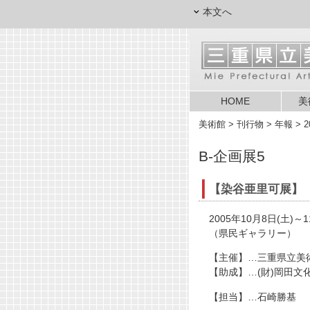
本文へ
HOME
美
美術館
> 刊行物 > 年報 > 2
B-企画展5
【染谷亜里可展】
2005年10月8日(土)～1
（県民ギャラリー）
【主催】…三重県立美
【助成】…(財)岡田文
【担当】…石崎勝基