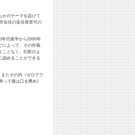
らかのテーマを設けて
べ市在住の染谷亜里可の
年代後半から2000年
どによって、その作風
うことなく、幻影のよ
に認めることができる
た。またその内《ゼログラ
《葬って後は口を噤め》