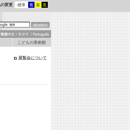
色の変更
標準
青
黄
黒
こどもの美術館
展覧会について