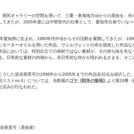
、県民ギャラリーの空間を用いて、三重・東海地方ゆかりの美術を、何
してきたが、2005年度には中堅世代の仕事として、愛知市出身でいな
1年愛知県に生まれ、1980年代中頃からその活動を展開してきたが、1990
にモーターオイルを用いた作品、ヴェルヴェットの布を脱色した作品な
作品においては、特別仕立ての画材ではない素材が、その持ち味を失な
る。日常的な素材の内側から、非日常的な何かが現われるさまを、そこ
うした染谷亜里可の1998年から2005年までの作品全32点を紹介し
リストno.4）については、当館蔵の
ゴヤ《戦争の惨禍》
より第18番
う試みが行なわれた。
＝染谷亜里可（美術家）