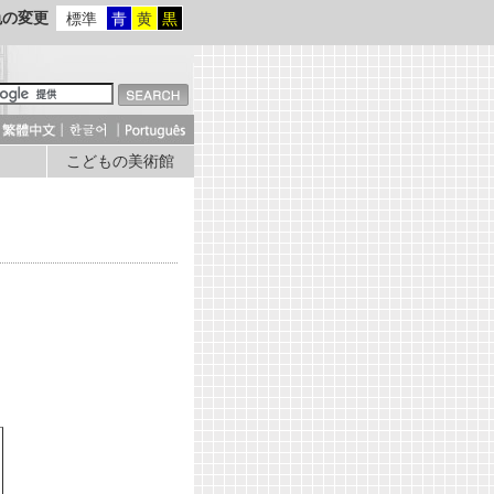
色の変更
標準
青
黄
黒
こどもの美術館