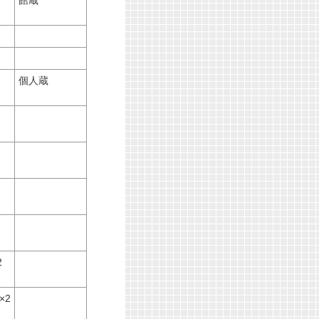
館蔵
個人蔵
2
3×2