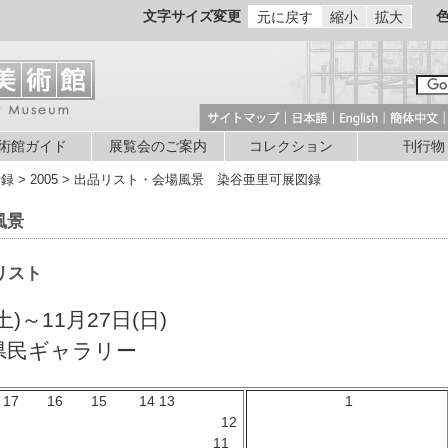
文字サイズ変更
元に戻す
縮小
拡大
術館ガイド
展覧会のご案内
コレクション
刊行物
図録 > 2005 > 出品リスト・会場風景 染谷亜里可展図録
風景
リスト
土)～11月27日(日)
県民ギャラリー
7 16 15 14 13
1
12
 11