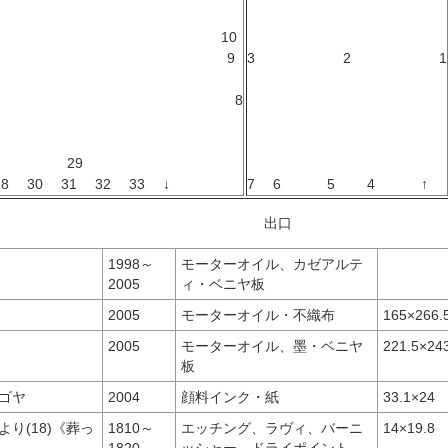
10
2 9
3 2 1
8
9
8 30 31 32 33 ↓
7 6 5 4 ↑
口 入
1998～
モーターオイル、カゼアルテ
2005
ィ・ベニヤ板
2005
モーターオイル・不織布
165×266.
2005
モーターオイル、墨・ベニヤ
221.5×24
板
ゴヤ
2004
顔料インク・紙
33.1×24
り(18)《葬っ
1810～
エッチング、ラヴィ、バーニ
14×19.8