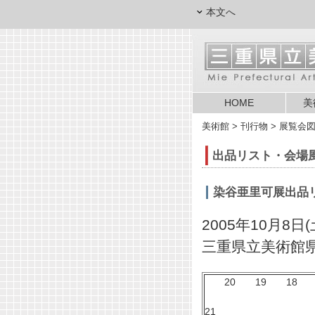
本文へ
HOME
美
美術館
> 刊行物 > 展覧会
出品リスト・会場
染谷亜里可展出品
2005年10月8日(
三重県立美術館
20 19 18 1
21