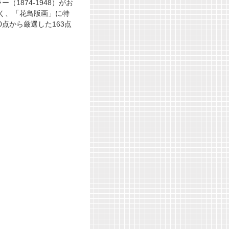
1874-1948）がお
く、「花鳥版画」に特
点から厳選した163点