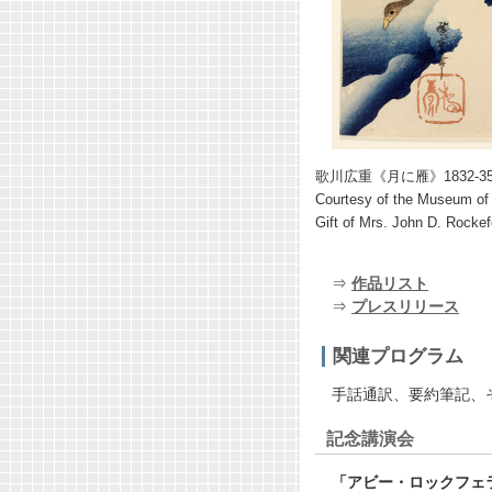
歌川広重《月に雁》1832-3
Courtesy of the Museum of 
Gift of Mrs. John D. Rockefel
⇒
作品リスト
⇒
プレスリリース
関連プログラム
手話通訳、要約筆記、
記念講演会
「アビー・ロックフェ