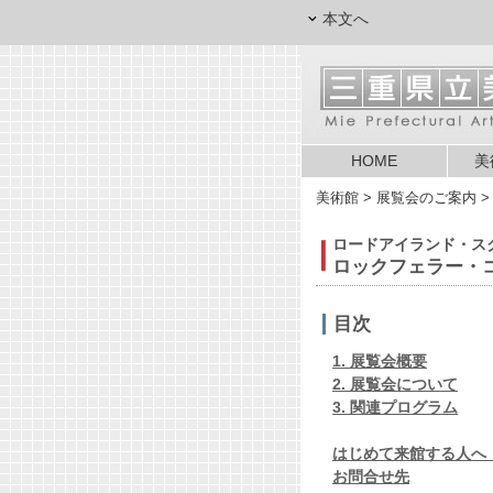
本文へ
HOME
美
美術館
> 展覧会のご案内 >
ロードアイランド・ス
ロックフェラー・
目次
1. 展覧会概要
2. 展覧会について
3
. 関連プログラム
はじめて来館する人へ
お問合せ先