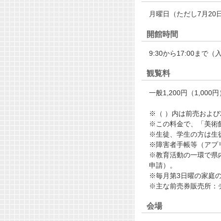
月曜日（ただし7月20
開館時間
9:30から17:00まで（
観覧料
一般1,200円（1,00
※（ ）内は前売および
※この料金で、「美術
※生徒、学生の方は生
※障害者手帳等（アプ
※教育活動の一環で県
申請）。
※毎月第3日曜の家庭の
※主な前売券販売所：
会場