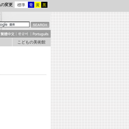
色の変更
標準
青
黄
黒
こどもの美術館