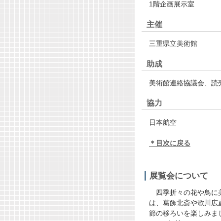
1階企画展示室
主催
三重県立美術館
助成
美術館連絡協議会、読
協力
日本航空
＊目次に戻る
展覧会について
四季折々の花や鳥に美
は、葛飾北斎や歌川広
節の移ろいを楽しみま