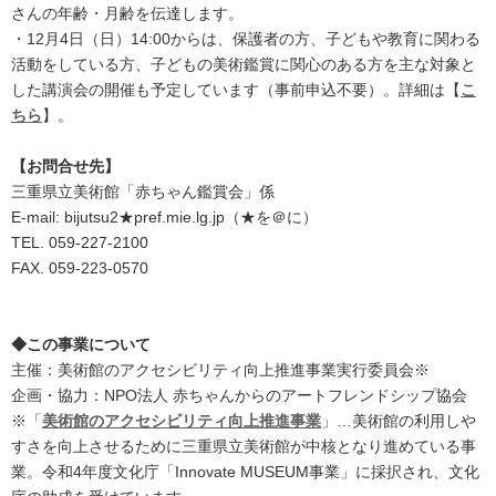
さんの年齢・月齢を伝達します。
・12月4日（日）14:00からは、保護者の方、子どもや教育に関わる
活動をしている方、子どもの美術鑑賞に関心のある方を主な対象と
した講演会の開催も予定しています（事前申込不要）。詳細は【
こ
ちら
】。
【お問合せ先】
三重県立美術館「赤ちゃん鑑賞会」係
E-mail: bijutsu2★pref.mie.lg.jp（★を＠に）
TEL. 059-227-2100
FAX. 059-223-0570
◆この事業について
主催：美術館のアクセシビリティ向上推進事業実行委員会※
企画・協力：NPO法人 赤ちゃんからのアートフレンドシップ協会
※「
美術館のアクセシビリティ向上推進事業
」…美術館の利用しや
すさを向上させるために三重県立美術館が中核となり進めている事
業。令和4年度文化庁「Innovate MUSEUM事業」に採択され、文化