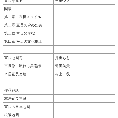
宣長を見る
吉田悦之
図版
第一章 宣長スタイル
第二章 宣長の求めた美
第三章 宣長の座標
第四章 松坂の文化風土
宣長地図考
井田もも
宣長像に流れる美意識
道田美貴
本居宣長と絵
村上 敬
作品解説
本居宣長年譜
宣長の日本地図
松阪地図