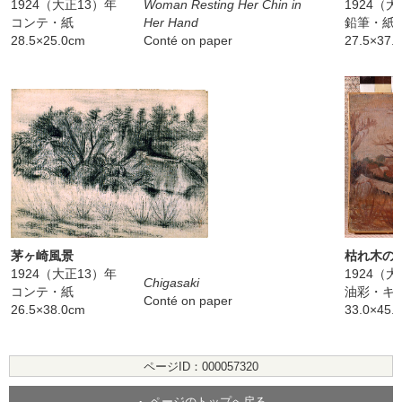
1924（大正13）年
Woman Resting Her Chin in
1924（
コンテ・紙
Her Hand
鉛筆・紙
28.5×25.0cm
Conté on paper
27.5×37.
茅ヶ崎風景
枯れ木の
1924（大正13）年
1924（
Chigasaki
コンテ・紙
油彩・キ
Conté on paper
26.5×38.0cm
33.0×45.
ページID：000057320
ページのトップへ戻る