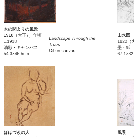
木の間よりの風景
1918（大正7）年頃
山水図
Landscape Through the
c.1918
1922（
Trees
油彩・キャンバス
墨・紙
Oil on canvas
54.3×45.5cm
67.1×32.
ほほづゑの人
風景