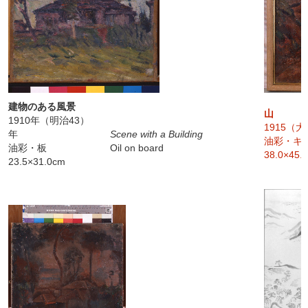
建物のある風景
山
1910年（明治43）
1915（
年
Scene with a Building
油彩・キ
油彩・板
Oil on board
38.0×45.
23.5×31.0cm