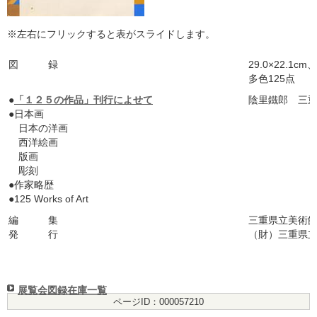
※左右にフリックすると表がスライドします。
図 録
29.0×22.1c
多色125点
●
「１２５の作品」刊行によせて
陰里鐵郎 三
●日本画
日本の洋画
西洋絵画
版画
彫刻
●作家略歴
●
125 Works of Art
編 集
三重県立美術
発 行
（財）三重県立美
展覧会図録在庫一覧
ページID：000057210