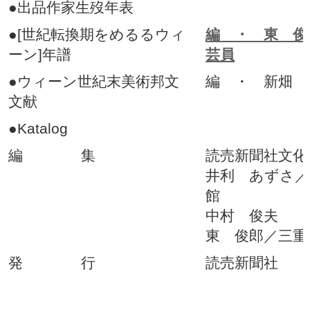
●出品作家生歿年表
●[世紀転換期をめるるウィ
編 ・ 東 俊
ーン]年譜
芸員
●ウィーン世紀末美術邦文
編 ・ 新畑 
文献
●Katalog
編 集
読売新聞社文化
井利 あずさ／
館
中村 俊夫
東 俊郎／三重
発 行
読売新聞社