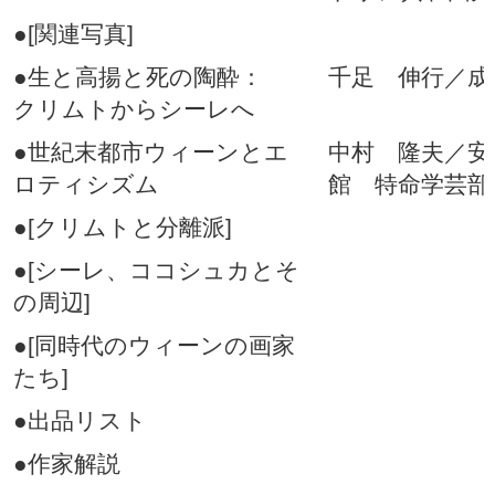
●[関連写真]
●生と高揚と死の陶酔：
千足 伸行／成
クリムトからシーレへ
●世紀末都市ウィーンとエ
中村 隆夫／安
ロティシズム
館 特命学芸部
●[クリムトと分離派]
●[シーレ、ココシュカとそ
の周辺]
●[同時代のウィーンの画家
たち]
●出品リスト
●作家解説