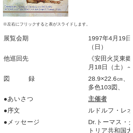
※左右にフリックすると表がスライドします。
展覧会期
1997年4月19
（日）
他巡回先
《安田火災東郷青
月18日（土）～
図 録
28.9×22.6㎝
多色103図、 
●あいさつ
主催者
●序文
ルドルフ・レ
●メッセージ
Dr.トーマス
トリア共和国大