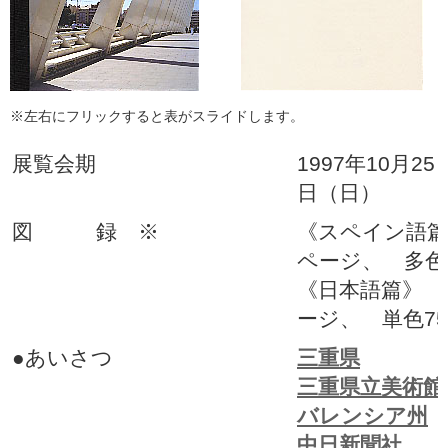
※左右にフリックすると表がスライドします。
展覧会期
1997年10月2
日（日）
図 録 ※
《スペイン語篇》 
ページ、 多色1
《日本語篇》 25
ージ、 単色7
●あいさつ
三重県
三重県立美術館
バレンシア州
中日新聞社