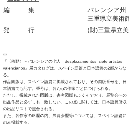
編 集
バレンシア州
三重県立美術館
発 行
(財)三重県立美
※
『〈移動〉－バレンシアの七人
desplazamientos. siete artistas
valencianos』
展カタログは、スペイン語篇と日本語篇の2部からな
る。
作品図版は、スペイン語篇に掲載されており、その図版番号を、日
本語篇でも記す。番号は、各7人の作家ごとにつけられる。
ただし、掲載された図版は、参考図版もふくんでおり、展覧会への
出品作品と必ずしも一致しない。この点に関しては、日本語篇所収
の出品リストで照合される。
また、各作家の略歴の内、展覧会歴等については、スペイン語篇に
のみ掲載する。