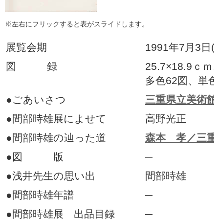
※左右にフリックすると表がスライドします。
展覧会期
1991年7月3日(
図 録
25.7×18.9ｃ
多色62図、単色
●ごあいさつ
三重県立美術館
●間部時雄展によせて
高野光正
●間部時雄の辿った道
森本 孝／三重
●図 版
─
●浅井先生の思い出
間部時雄
●間部時雄年譜
─
●間部時雄展 出品目録
─