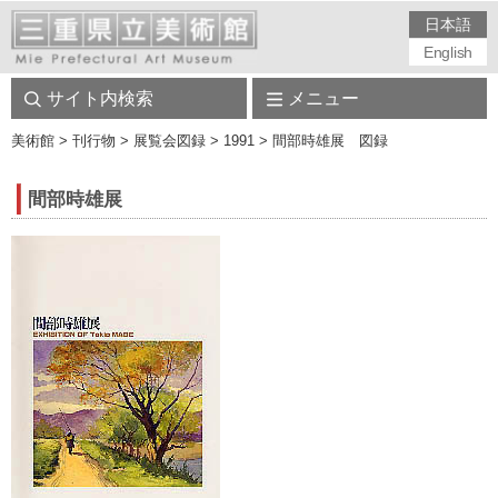
日本語
English
サイト内検索
メニュー
美術館
> 刊行物 > 展覧会図録 > 1991 > 間部時雄展 図録
間部時雄展