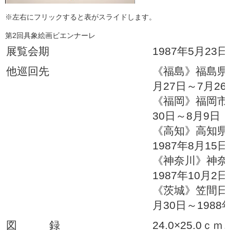
※左右にフリックすると表がスライドします。
第2回具象絵画ビエンナーレ
展覧会期
1987年5月23
他巡回先
《福島》福島県
月27日～7月26
《福岡》福岡市
30日～8月9日
《高知》高知
1987年8月15
《神奈川》神
1987年10月2
《茨城》笠間日
月30日～1988
図 録
24.0×25.0ｃ