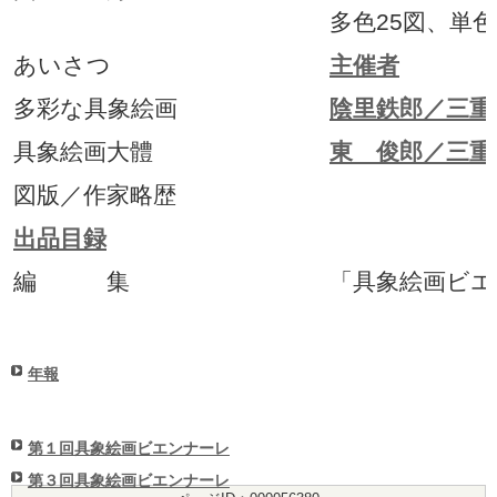
多色25図、単色
あいさつ
主催者
多彩な具象絵画
陰里鉄郎／三重
具象絵画大體
東 俊郎／三重
図版／作家略歴
出品目録
編 集
「具象絵画ビエ
年報
第１回具象絵画ビエンナーレ
第３回具象絵画ビエンナーレ