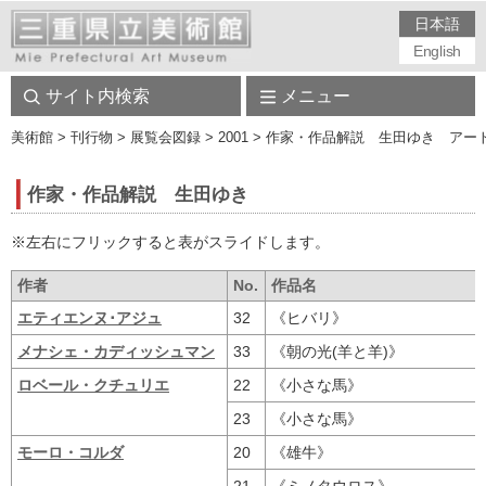
日本語
English
サイト内検索
メニュー
美術館
> 刊行物 > 展覧会図録 > 2001 > 作家・作品解説 生田ゆき ア
作家・作品解説 生田ゆき
※左右にフリックすると表がスライドします。
作者
No.
作品名
エティエンヌ･アジュ
32
《ヒバリ》
メナシェ・カディッシュマン
33
《朝の光(羊と羊)》
ロベール・クチュリエ
22
《小さな馬》
23
《小さな馬》
モーロ・コルダ
20
《雄牛》