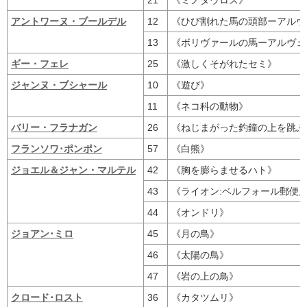
21
《ミノタウロス》
アントワーヌ・ブールデル
12
《ひび割れた馬の頭部ーアルヴ
13
《ボリヴァールの馬ーアルヴェ
ギー・フェレ
25
《激しくそがれたセミ》
ジャンヌ・ブシャール
10
《遊び》
11
《ネコ科の動物》
バリー・フラナガン
26
《ねじまがった釣鐘の上を跳ぶ
フランソワ･ポンポン
57
《白熊》
ジョエル＆ジャン・マルテル
42
《胸を膨らませるハト》
43
《ライオン:ベルフォール郵便
44
《オンドリ》
ジョアン･ミロ
45
《月の鳥》
46
《太陽の鳥》
47
《岩の上の鳥》
クロード･ロスト
36
《カタツムリ》