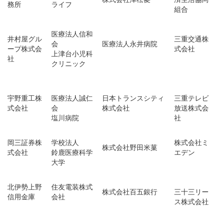
務所
ライフ
組合
医療法人信和
井村屋グル
三重交通株
会
医療法人永井病院
ープ株式会
式会社
上津台小児科
社
クリニック
宇野重工株
医療法人誠仁
日本トランスシティ
三重テレビ
式会社
会
株式会社
放送株式会
塩川病院
社
岡三証券株
学校法人
株式会社ミ
株式会社野田米菓
式会社
鈴鹿医療科学
エデン
大学
北伊勢上野
住友電装株式
株式会社百五銀行
三十三リー
信用金庫
会社
ス株式会社