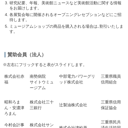
研究紀要、年報、美術館ニュースなど美術館活動に関する情報
をお届けします。
各展覧会毎に開催されるオープニングレセプションなどにご招
待します。
ミュージアムショップの商品を購入される場合は､割引いたしま
す。
賛助会員（法人）
※左右にフリックすると表がスライドします。
株式会社赤
南勢病院
中部電力パワーグリ
三重県職員
福
サイトウミュ
ッド株式会社
信用組合
ージアム
昭和ろま
株式会社三十
三重県信用
辻󠄀製油株式会社
ん・安濃津
三銀行
保証協会
ろまん
三重県民共
今村会計事
株式会社サン
株式会社津松菱
済生活協同