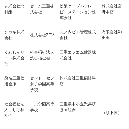
株式会社北
セコム三重株
松阪ケーブルテレ
株式会社宮
村組
式会社
ビ・ステーション株
﨑本店
式会社
クラギ株式
丸ノ内ビル管理株式
有限会社和
株式会社ZTV
会社
会社
田金
くわしんリ
社会福祉法人
三重エフエム放送株
ース株式会
洗心福祉会
式会社
社
桑名三重信
セントヨゼフ
株式会社三重額縁津
用金庫
女子学園高等
店
学校
社会福祉法
一志学園高等
三重県中小企業共済
人こしば福
学校
協同組合
（順不同）
祉会