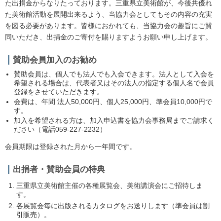
た出捐金からなりたっております。三重県立美術館が、今後共優れ
た美術館活動を展開出来るよう、当協力会としてもその内容の充実
を図る必要があります。皆様におかれても、当協力会の趣旨にご賛
同いただき、出捐金のご寄付を賜りますようお願い申し上げます。
賛助会員加入のお勧め
賛助会員は、個人でも法人でも入会できます。法人として入会を
希望される場合は、代表者又はその法人の指定する個人名で会員
登録をさせていただきます。
会費は、年間 法人50,000円、個人25,000円、準会員10,000円で
す。
加入を希望される方は、加入申込書を協力会事務局までご請求く
ださい（電話059-227-2232）
会員期限は登録された月から一年間です。
出捐者・賛助会員の特典
三重県立美術館主催の各種展覧会、美術講演会にご招待しま
す。
各展覧会毎に出版されるカタログをお送りします（準会員は割
引販売）。