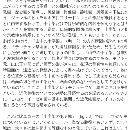
当時、大きな物議をかもしたという。「風景画が教会に忍び込み、祭
上がろうとするのは不遜」との批判がよせられたのである
（1）
。こ
教画・歴史画を頂点に、風俗画・肖像画・静物画・風景画を下位にお
う、ジャンルのヒエラルキアにフリードリッヒの作品が抵触するとと
とに由来するわけで、十字架だけでは宗教的な内容を伝えうるとは考
かったことを意味する。逆に、伝統的な図像に頼らず、十字架（と風
で宗教性を暗示しようとする発想が登場したともいえよう。ただし、
あげをおけば、『山中の十字架』（fig．2）の方が構図の訴求力の点
る。『テッチェン祭壇画』が対角線構図を用いたため、見るものの視
にしたがい向こうに逃してしまうのに対し、『山中の十字架』は厳格
と左右相称を守ることで、観者と垂直に対峠するのである。モノトー
元、ほぼ正方形に近い画面の形がさらに、発現の垂直性を強調してい
時画面は、遠近法の枠組みによって奥へ抜けていくのではなく、物と
する位置から観者がいる手前へと発出する。そして正面から見られた
は、画面の縁と平行するため、画面の奥のない平面としてのありかた
ているのだ。ここに、十字架というモティーフが、絵画における平面
という、近代美術のひとつの趨勢に呼応するのを認めることができよ
にそこには、イーゼル画を基本に展開した近代絵画が、イコンのあり
差するという事態も暗示されている。
これに比ユゴーの『十字架のある城』（fig．3）では、十字架が主
についているとはいいがたい。しかし単なる脇役ともいえず、むしろ
城は、大きさの差を超えて等価なものと化している。これはまず、十