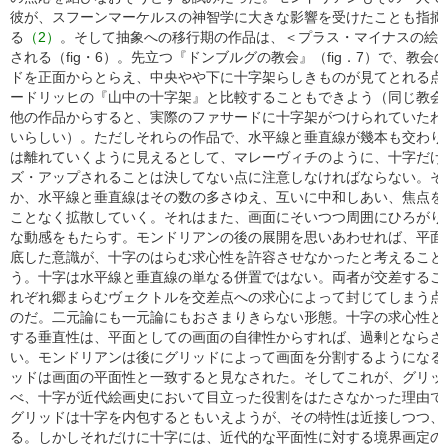
彼が、スフーンマーケルスの神智学に大きな影響を受けたことも指摘
る
（2）
。そして抽象への移行期の作品は、＜プラス・マイナスの絵
される（fig・6）。先立つ『ドンブルグの教会』（fig．7）で、教会
ドを正面からとらえ、中央やや下に十字架らしきものが見てとれる点
ードリッヒの『山中の十字架』と比較することもできよう（同じ教会
他の作品からすると、実際のファサードに十字架がつけられていたわ
いらしい）。ただしそれらの作品で、水平線と垂直線が幾本も交わり
は離れていくように見えるとして、マレーヴィチのように、十字だけ
ズ・アップされることは決してない点に注意しなければならない。そ
か、水平線と垂直線はその数の多さゆえ、互いに中和しあい、焦点を
ことなく拡散していく。それはまた、画面にそいつつ周囲にひろがり
な動感をもたらす。モンドリアンの後の展開を思いあわせれば、平面
底した意識が、十字のはらむ求心性を許容させなかったと考えること
う。十字は水平線と垂直線の単なる併置ではない。両者が交差するこ
れぞれ郷まらむヴェクトルを交差点への求心によって封じてしまう点
のだ。二元論にも一元論にもおさまりきらない形態。十字の求心性と
する垂直性は、平面としての画面の自律性からすれば、過剰とならざ
い。モンドリアンは後にグリッドによって画面を分割するようになる
ッドは画面の平面性と一致すると見なされた。そしてこれが、グリッ
べ、十字が近代絵画史において目立った役割をはたさなかった理由で
グリッドは十字を内包するともいえようが、その特性は近接しつつ、
る。しかしそれだけに十字には、近代的な平面性に対する境界画定の