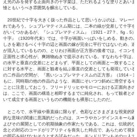
え光のみを発する正面向きの十字架は、ただれるような塗りとあいま
愴ともいうべき雰囲気を醸出している。
20世紀で十字を大きく扱った作品として思いうかぶのは、マレーヴ
れであろう。シュプレマティスム期には、二本の線が交差して十字を
がいくつかあるが、『シュプレマティスム』（1921－27？、fig．5
十字』（1920年代末）では、十字が画面いっぱいをしめる。動きの
しさを避けるべく十字の辺と画面の嫁が完全に平行ではないため、逃
が混入しているものの、とりわけ画面が正方形の後者では、イコンを
正面性と求心性が、爽雑物ぬきで提示されている。すなわち十字は、
の水平と垂直の交差にとどまらず、平面としての画面と一致すること
に対する水平と、画面と観者を結ぶ垂直の交差としても発現している
の二作品の空間が、『黒いシュプレマティスムの正方形』（1914－1
もに、同時期の他の作品のような、画面にそいつつ斜めに滑空するそ
ことに注意しておこう。フリードリッヒやモローにおける正面向きの
は、ここで、画面の構造と相即するまでに純化され、もって観者との
いて成立する画面というものの機能をも裸形にしたのだ。
ところで、水平線や垂直線に限らず、色彩などさまざまな視覚的因
的な意味の関連に意識的だったのは、スーラやカンデインスキーら象
よびその展開としての初期抽象の作家たちである。これは、伝統的な
念との対応のコードがリアリティを喪失した時点で、あらためて視覚
の照応を結びなおそうとする試みだった。モンドリアンもその一人で