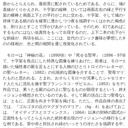
面からとらえられ、最前景に配されているためである。さらに、城の
直線がくりかえされ、十字架の縦棒、ひいては画面左右の縁と平行す
架の横棒と画面上下との平行がこれに交わる。十字架、そして城の一
持体である紙の白を確実に透かしつつ夜を強調すべくはかれた褐色の
を、削りおとすことで浮かびあがっている。そのため、幻であればこ
するものにはない迫真性をもって出現するのだ。上下二本の右下がり
な斜線が、両項を結ぶ。ここには、近代のゴシック趣味が夢想した神
のの様相が、光と闇の相関を通じ視覚化されている。
モローは『神秘の花』（1890頃）や『死せる竪琴』（1896－97頃
て、十字架を焦点にした特異な図像を練りあげた。前者は、モローが
描いた犠牲者の屍を足もとにする人物のひとりトロイのヘレネーが、
の聖ヘレネー』（1882）の伝統的な図像を介することで、聖母マリ
たものと思われる。とまれ、おそらくモローが兄事したシャセリオー
ド人たちに洗礼を施す聖フランシスコ・ザビエル』（1853）をモデ
作品では、累々たる屍の山の上に聖なるものが顕現するという、終末
ィジョンが構想されているのである。そして屍の頂点に立つ聖母ない
は、ともに、正面を向き十字架を掲げる。ただし、作品自体の表出力
では、『ゴルゴタの丘のマグダラのマリア』（fig．4）をあげておこ
は、『オイディプスとスフィンクス』（1864）以来の対峙の図式か
正面性をもってとらえられた絶対者出現のヴィジョンへの移行をしめ
な例である。茶や赤と対比され緑がいっそうの冷たさを強調する中、