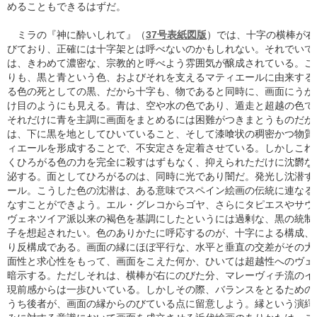
めることもできるはずだ。
ミラの『神に酔いしれて』（
37号表紙図版
）では、十字の横棒が右
びており、正確には十字架とは呼べないのかもしれない。それでいて
は、きわめて濃密な、宗教的と呼べよう雰囲気が醸成されている。こ
りも、黒と青という色、およびそれを支えるマティエールに由来する
る色の死としての黒、だから十字も、物であると同時に、画面にうが
け目のようにも見える。青は、空や水の色であり、遁走と超越の色で
それだけに青を主調に画面をまとめるには困難がつきまとうものだが
は、下に黒を地としてひいていること、そして漆喰状の稠密かつ物質
ィエールを形成することで、不安定さを定着させている。しかしこれ
くひろがる色の力を完全に殺すはずもなく、抑えられただけに沈欝な
泌する。面としてひろがるのは、同時に光であり闇だ。発光し沈潜す
ール。こうした色の沈潜は、ある意味でスペイン絵画の伝統に連なる
なすことができよう。エル・グレコからゴヤ、さらにタピエスやサウ
ヴェネツイア派以来の褐色を基調にしたというには過剰な、黒の統制
子を想起されたい。色のありかたに呼応するのが、十字による構成、
り反構成である。画面の縁にほぼ平行な、水平と垂直の交差がその大
面性と求心性をもって、画面をこえた何か、ひいては超越性へのヴェ
暗示する。ただしそれは、横棒が右にのびた分、マレーヴィチ流のイ
現前感からは一歩ひいている。しかしその際、バランスをとるための
うち後者が、画面の縁からのびている点に留意しよう。縁という演繹