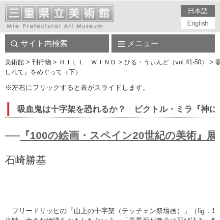
日本語
English
サイト内検索
メニュー
美術館
> 刊行物 > ＨＩＬＬ ＷＩＮＤ > ひる・うぃんど（vol.41-50
しれて』をめぐって（下）
※左右にフリックすると表がスライドします。
吸血鬼は十字架を恐れるか？ ビクトル・ミラ『神に
──
『100の絵画・スペイン20世紀の美術』展
石崎勝基
フリードリッヒの『山上の十字架（テッチェン祭壇画）」（fig．1