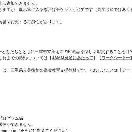
上は参加できません。
きますが、展示室に入る場合はチケットが必要です（見学必須ではあり
内容を変更する可能性があります。
、子どもたちとともに三重県立美術館の所蔵品を楽しく鑑賞することを目
これまでの活動については【
JAMM発足にあたって
】【
ワークシート一
」は、三重県立美術館の鑑賞教育支援教材です。くわしいことは【
アー
。
プログラム係
返信ができません。
ef.mie.lg.jp（★を＠に変えてください）