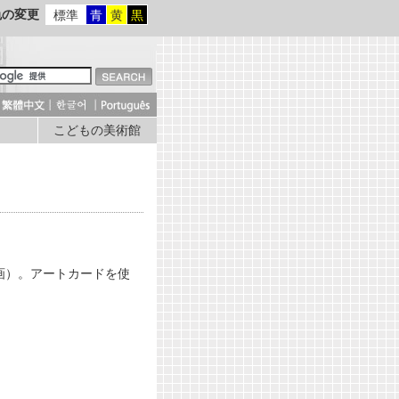
色の変更
標準
青
黄
黒
こどもの美術館
画）。アートカードを使