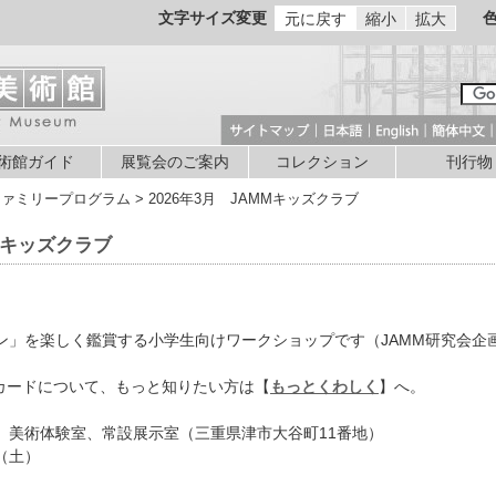
文字サイズ変更
元に戻す
縮小
拡大
術館ガイド
展覧会のご案内
コレクション
刊行物
ファミリープログラム > 2026年3月 JAMMキッズクラブ
MMキッズクラブ
ン」を楽しく鑑賞する小学生向けワークショップです（JAMM研究会企
。
トカードについて、もっと知りたい方は【
もっとくわしく
】へ。
 美術体験室、常設展示室（三重県津市大谷町11番地）
日（土）
頃