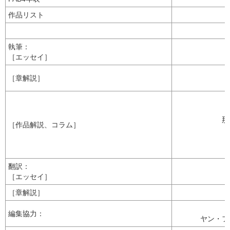
作品リスト
執筆：
［エッセイ］
［章解説］
那
［作品解説、コラム］
翻訳：
［エッセイ］
［章解説］
編集協力：
ヤン・フ