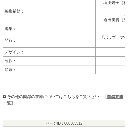
増渕鏡子（福
編集補助：
以
道田美貴（三
編集：
「ポップ・アー
発行：
デザイン：
制作：
印刷：
その他の図録の在庫についてはこちらをご覧下さい。【
図録在庫
一覧】
ページID：000305512