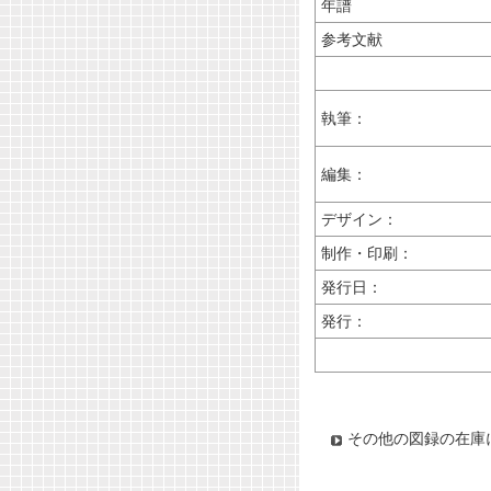
年譜
参考文献
執筆：
編集：
デザイン：
制作・印刷：
発行日：
発行：
その他の図録の在庫