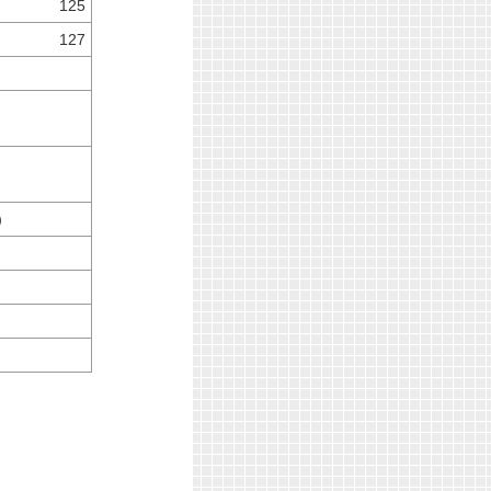
125
127
）