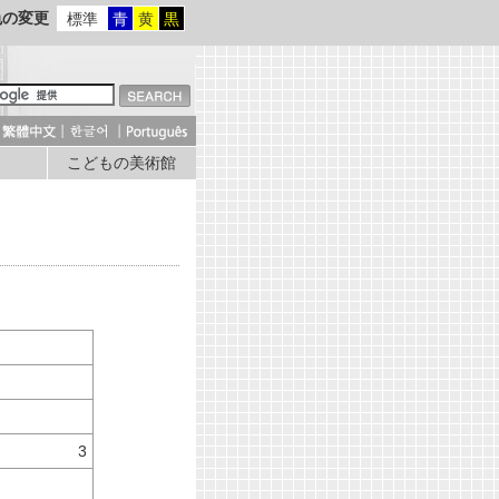
色の変更
標準
青
黄
黒
こどもの美術館
）
3