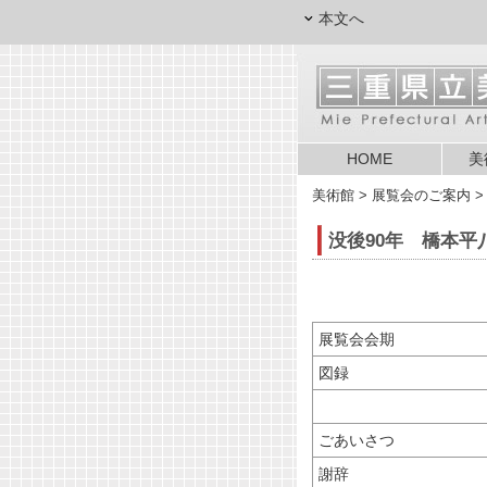
本文へ
HOME
美
美術館
> 展覧会のご案内 > 
没後90年 橋本平
展覧会
図録
ごあいさつ
謝辞