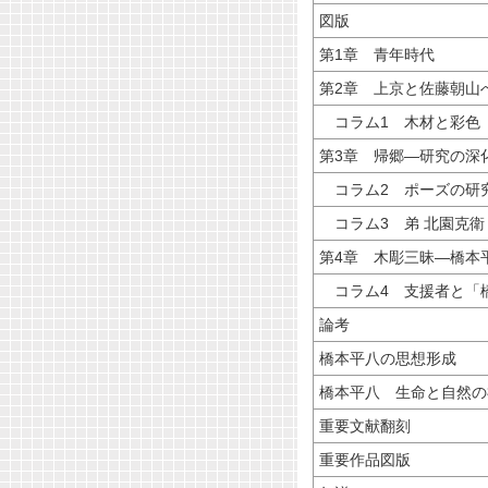
図版
第1章 青年時代
第2章 上京と佐藤朝山
コラム1 木材と彩色
第3章 帰郷―研究の深
コラム2 ポーズの研
コラム3 弟 北園克衛
第4章 木彫三昧―橋本
コラム4 支援者と「
論考
橋本平八の思想形成
橋本平八 生命と自然の
重要文献翻刻
重要作品図版