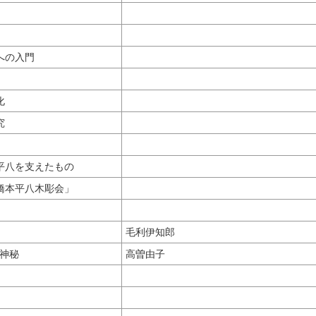
への入門
化
究
平八を支えたもの
橋本平八木彫会」
毛利伊知郎
神秘
高曽由子