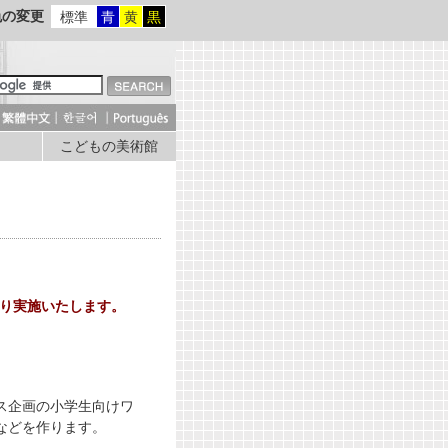
色の変更
標準
青
黄
黒
こどもの美術館
通り実施いたします。
ス企画の小学生向けワ
などを作ります。