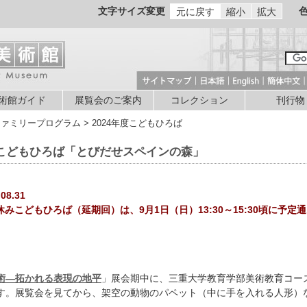
文字サイズ変更
元に戻す
縮小
拡大
術館ガイド
展覧会のご案内
コレクション
刊行物
ファミリープログラム > 2024年度こどもひろば
みこどもひろば「とびだせスペインの森」
8.31
みこどもひろば（延期回）は、9月1日（日）13:30～15:30頃に予定
術―拓かれる表現の地平
」展会期中に、三重大学教育学部美術教育コー
す。展覧会を見てから、架空の動物のパペット（中に手を入れる人形）