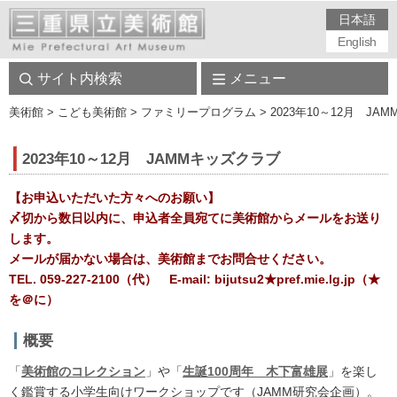
日本語
English
サイト内検索
メニュー
美術館
> こども美術館 > ファミリープログラム > 2023年10～12月 JA
2023年10～12月 JAMMキッズクラブ
【お申込いただいた方々へのお願い】
〆切から数日以内に、申込者全員宛てに美術館からメールをお送り
します。
メールが届かない場合は、美術館までお問合せください。
TEL. 059-227-2100（代） E-mail: bijutsu2★pref.mie.lg.jp（★
を＠に）
概要
「
美術館のコレクション
」や「
生誕100周年 木下富雄展
」を楽し
く鑑賞する小学生向けワークショップです（JAMM研究会企画）。