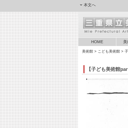
本文へ
HOME
美
美術館
> こども美術館 > 子
【子ども美術館par