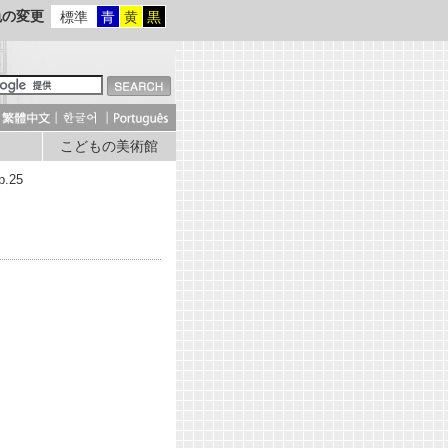
色の変更
標準
青
黄
黒
こどもの美術館
.25