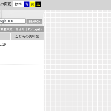
色の変更
標準
青
黄
黒
こどもの美術館
.19