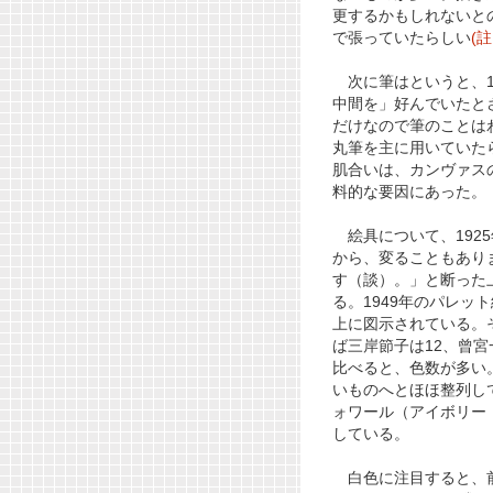
更するかもしれないと
で張っていたらしい
(註
次に筆はというと、1
中間を」好んでいたとさ
だけなので筆のことは
丸筆を主に用いていた
肌合いは、カンヴァス
料的な要因にあった。
絵具について、192
から、変ることもあり
す（談）。」と断った
る。1949年のパレッ
上に図示されている。
ば三岸節子は12、曾宮
比べると、色数が多い
いものへとほほ整列し
ォワール（アイボリー
している。
白色に注目すると、前