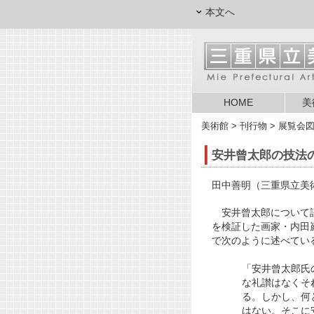
本文へ
HOME
美
美術館
> 刊行物 > 展覧会
安井曾太郎の技法
田中善明（三重県立美
安井曾太郎について語
を検証した画家・内田
で次のように述べてい
「安井曾太郎氏
な礼讃はなくそ
る。しかし、何
はない。そこに