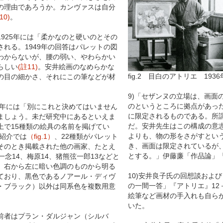
の理由であろうか。カンヴァスは自分
10)
。
925年には「柔かなのと硬いのとその
れる。1949年の回答はパレットの図
わからないが、腰の弱い、やわらかい
らしい
(註11)
。安井絵画のなめらかな
fig.2
目白のアトリエ 1936
の目の細かさ、それにこの筆などが材
9)「セザンヌの立場は、画面
のというところに拠点があっ
5年には「別にこれと決めてはいません
に限定されるものである。所
ましょう。未だ研究中にあるといえま
だ。安井先生はこの構成の意
上で15種類の絵具の名前を掲げてい
よりも、物の形をさがすとい
ト紹介では
（fig.1）
、22種類がパレット
き、画面は限定されているが
そのとき掲載された他の画家、たとえ
とする。」伊藤廉「作品論」『
一念14、梅原14、猪熊弦一郎13などと
。右から左に暗い色調のものから明る
10)安井良子氏の回想談およ
ており、黒色であるノアール・ディヴ
の一間一答」『アトリエ』12－
・ブラック）以外は同系色を複数用意
絵筆など画材の手入れも自ら
いた。
者はプラン・ダルジャン（シルバ