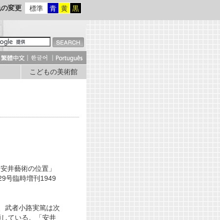
色の変更
標準
青
黄
黒
こどもの美術館
「安井藝術の位置」
9号臨時増刊1949
、武者小路実篤は次
顧している。「安井