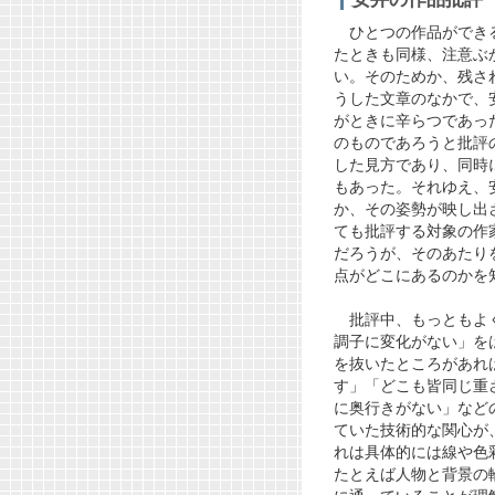
ひとつの作品ができる
たときも同様、注意ぶ
い。そのためか、残さ
うした文章のなかで、
がときに辛らつであっ
のものであろうと批評
した見方であり、同時
もあった。それゆえ、
か、その姿勢が映し出
ても批評する対象の作
だろうが、そのあたり
点がどこにあるのかを
批評中、もっともよく
調子に変化がない」を
を抜いたところがあれ
す」「どこも皆同じ重
に奥行きがない」など
ていた技術的な関心が
れは具体的には線や色
たとえば人物と背景の