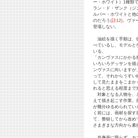
ー・ホワイト）1種類で
ラン・ド・ザンク（ジ
ルバー・ホワイトと他
のだろう
(註12)
。ヴァ
登場しない。
油絵を描く手順は、後
べているし、モデルと
いる。
「カンヴァスにかかる
いろいろデッサンを描
ンヴァスに向いますが
って、それからうすい
して見たままをこまか
れると思える程度まで
対象となる人物を、ど
えて描き起こす作業。
が幾分ゆるめられてい
く前には、画材を探す
て、整頓してから改め
さまぎまな方向から素
肖像画に限らず、カン