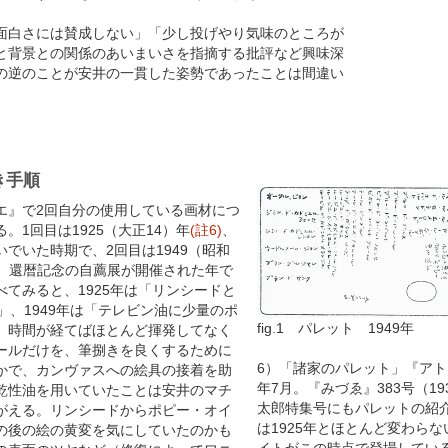
白さには賛成しない」「少し投げやり気味のところが
と背景との関係のあいまいさを指摘する批評など興味深
の逆のことが安井の一貫した姿勢であったことは間違い
き手順
』で2回自分の使用している画材につ
。1回目は1925（大正14）年
(註6)
、
でいた時期で、2回目は1949（昭和
、還暦記念の自薦展が開催された年で
てみると、1925年は「リンシードと
」、1949年は「テレビン油に少量のポ
fig.1
パレット 1949年
。時間が経てばほとんど揮発してなく
ールだけを、筆捌きを良くするために
6）「諸家のパレット」『アトリ
かで、カンヴァスへの絵具の接着を助
年7月。『みづゑ』383号（1
乾性油を用いていたことは安井のマチ
太郎特集号にもパレットの紹
がえる。リンシードからポピー・オイ
は1925年とほとんど変わら
の後の絵の黄変を気にしていたのかも
イトがこの時点で登場してい