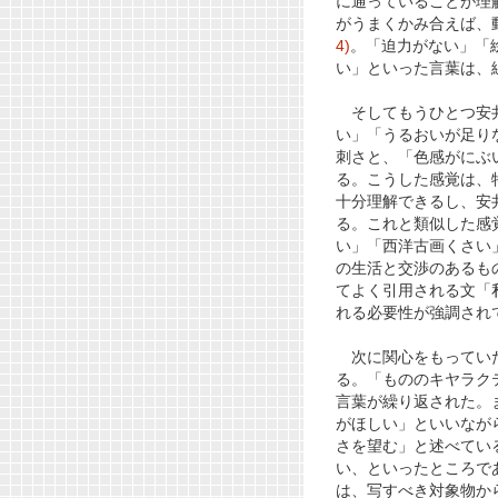
に通っていることが理
がうまくかみ合えば、
4)
。「迫力がない」「
い」といった言葉は、
そしてもうひとつ安井
い」「うるおいが足り
刺さと、「色感がにぶ
る。こうした感覚は、
十分理解できるし、安
る。これと類似した感
い」「西洋古画くさい
の生活と交渉のあるも
てよく引用される文「
れる必要性が強調され
次に関心をもっていた
る。「もののキヤラク
言葉が繰り返された。
がほしい」といいなが
さを望む」と述べてい
い、といったところで
は、写すべき対象物か