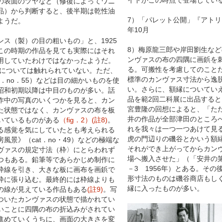
の表面のツヤなど（修復によってワニ
品）から判断すると、後半期は乾性油
7）「パレット公開」『アトリエ
ようだ。
年10月
ス（製）の目の粗いもの」と、1925
8）梅原龍三郎や岸田劉生な
この時期の作品を見ても実際にはそれ
ンヴァスの布の四隅に画鋲を
用していたわけではなかったようだ。
る。可搬性を考慮してのこと
スについては触れられていない。ただ、
標準のカンヴァス寸法から逸
t．no．55）
などは目の細かいものを使
い。さらに、額縁についてい
昭和初期以降は中目のものが多い。話
品を範2回二科展に出品する
作中の写真のいくつかを見ると、カン
宮豊隆の回想によると、「た
た状態ではなく、カンヴァスの布を板
井の作品が全部津田のところ
いているものがある
（fig．2）
(註8)
。
れを我々は一つ一つあけて見
る感覚を気にしていたとも考えられる
虎の門辺りの磯谷とかいう額
房風景》
（cat．no・49）
などの極端な
それができ上がってからカン
ヴァスの規定寸法（枠〉にとらわれず
場へ搬入させた」（「安井の
つもある。鉛筆等であらかじめ制作に
－3 1956年）とある。そ
枠線を引き、大きな板に画布を画鋲で
形寸法のものは磯谷商店もし
枠に張り込む。最終的には枠線よりも
縁に入ったものが多い。
の線が見えている作品もある
(註9)
。写
ついたカンヴァスの状態で描かれてい
いことに四隅の布の折込みがされてい
進めていくうちに、画面の大きさを変