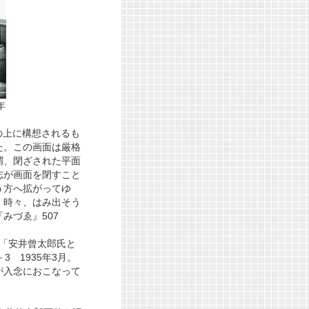
年
の上に構想されるも
た。この画面は厳格
謂、閉ざされた平面
志が画面を閉すこと
う方へ拡がってゆ
、時々、はみ出そう
みづゑ』507
び「安井曾太郎氏と
3 1935年3月。
が入念におこなって