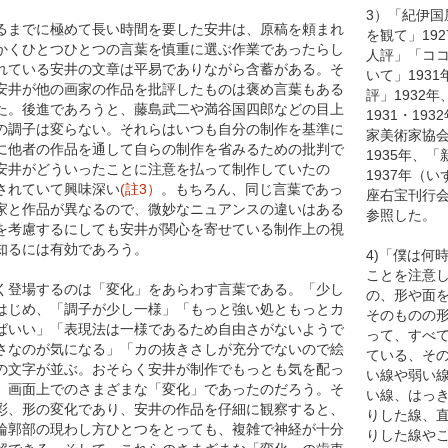
3）「紀伊国
までに極めて長い時間を要した安井は、原稿を頼まれ
を観て」19
かくひとつひとつの言葉を慎重に選ぶ作業であったらし
人評」「コ
れている安井の文章は平易でありながら含蓄がある。そ
いて」193
安井が他の画家の作品を批評したものは褒め言葉もある
評」1932
た。後進であろうと、藤島武二や満谷国四郎などの目上
1931・19
の調子は変らない。それらはいつも自分の制作を基準に
家美術家協
に他者の作品を通して自らの制作を省みるための批判で
1935年、
安井がどういったことに注意を払って制作していたの
1937年（
されていて興味深い
(註3）
。もちろん、同じ言葉であっ
座右宝刊行会
家と作品が異なるので、微妙なニュアンスの違いはある
参照した。
を考慮するにしても安井が関心を寄せている制作上の視
知るには有効であろう。
4)「僕は何
ことを注意
登場するのは「変化」をあらわす言葉である。「少し
の、形や面
はじめ、「調子が少し一様」「もっと強い処ともっとカ
そのものの
ばいい」「表現法は一様であるため自由さがないようで
って、すべ
さなのが気になる」「カの抜きさしが充分でないので絵
ている、そ
の文字が並ぶ。おそらく安井が制作でもっとも気を配っ
い線や弱い
、画面上でのさまざまな「変化」であったのだろう。そ
い線、はっ
彩、形の変化であり、安井の作品を仔細に観察すると、
りした線、
輪郭部の現わし方ひとつをとっても、複雑で神経が十分
りした線や