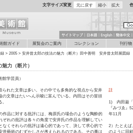
文字サイズ変更
元に戻す
縮小
拡大
術館ガイド
展覧会のご案内
コレクション
刊行物
図録 > 2005 > 安井曾太郎の技法の魅力（断片）田中善明 安井曾太郎展図録
の魅力（断片）
術館学芸員）
られた文章は多い。その中でも多角的な視点から安井
註
巌の文章はたいへん示唆に富んでいる。内田はその冒頭
る。
1) 内田巌
『みづゑ』52
の作品に対する批評には、梅原氏の場合のような陶酔的
年11月
れぞれの批評は各々の角度で安井氏の作品を理解してい
となくそれらの批評は遠心的であって、決して求心的で
2）たとえば
安井藝術のむずかしさが考えられるのである。その事は
のように回