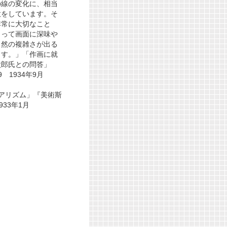
の線の変化に、相当
意をしています。そ
非常に大切なこと
よって画面に深味や
自然の複雑さが出る
ます。」「作画に就
太郎氏との問答」
 1934年9月
アリズム」『美術斯
933年1月