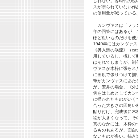
しれない。各時代の絵
スが塗られていない作
の使用量が減っている
カンヴァスは「フラン
年の回答にはあるが、
ほど粗いものだけを使
1949年にはカンヴァ
《奥入瀬の渓流》
（ca
用しているし、概して
はそれてしまうが、制
ヴァスが木枠に張られ
に画鋲で張りつけて描
筆がカンヴァスにあた
が、安井の場合、《外
例をはじめとしてカン
に描かれたものがいく
合った大きさの四角い
貼り付け、完成後に木
絵が大きくなって、そ
真のなかには、木枠の
るものもあるが、面白
ないものが多い。描き