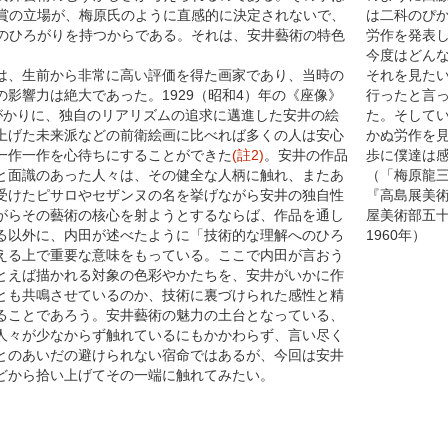
賞の立場が、梅原氏のように直感的に決定されないで、
は二科のぴ
のひろがりを持つからである。それは、安井藝術の特色
労作を発表
今度はどん
、生前から非常に高い評価を得た画家であり、当時の
それを見た
影響力は絶大であった。1929（昭和4）年の《座像》
行ったと言
がかりに、独自のリアリズムの追求に邁進した安井の絵
た。そして
上げた未来派などの前衛絵画に比べれば多くの人は安心
かぬ労作を
一作一作を心待ちにすることができた
(註2)
。安井の作品
歩に僕達は
と面識のあった人々は、その健全な人柄に触れ、またあ
（「梅原龍
受けたピサロやセザンヌの名を挙げながら安井の独自性
『高島展美
がらその藝術の核心を射ようとするならば、作品を通し
屋美術部五
る以外に、内田が述べたように「技術的な理解へのひろ
1960年）
える上で重要な意味をもっている。ここで内田が言おう
とえば描かれる対象の色彩やかたちを、安井がいかに作
とも共鳴させているのか、技術に裏づけられた感性と精
ることであろう。安井藝術の魅力の土台となっている、
人々が少なからず触れているにもかかわらず、言い尽く
とのあいだの避けられない宿命ではあるが、今回は安井
どから拾い上げてその一端に触れてみたい。