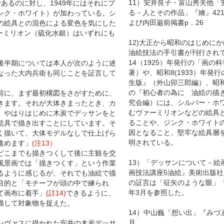
11）安井良子・富山秀夫他「
あるのに対し、1949年にはそれにプ
る－人とその作品」『繪』421
ンク・ホワイト）が加わっている。シ
よび内田巌前掲書p．26
の絵具との混色による変色を気にした
ーミリオン（硫化水銀）はいずれにも
12)大正から昭和のはじめに
油絵技法の手引書が刊行され
14（1925）年発行の「画の
半期については本人が次のように述
著）や、昭和8(1933）年発
なった大内兵衛も同じことを証言して
生版』（外山卯三郎編）、昭和
の『初心者の為に 油絵の描
前に、まず最初構図をさがすために、
究会編）には、シルバー・ホ
きます。それが大体きまったとき、カ
むヴァーミリオンなどの絵具
、やはりはじめに木炭でデッサンをと
ることや、ジンク・ホワイト
絵具で描き出すことにしています。そ
因となること、堅牢な絵具層
く描いて、大体モデルなしで仕上げら
明されている。
進めます」
(注13）
こまでも描きつくして後に主観を交
13）「デッサンについて－絵
風景画では「描きつくす」という作菜
画技法講座5油絵』美術出版社
るように感じるが、それでも油絵で描
の証言は「征矢のような眼」『心
目的と「モチーフが頭の中で練られ
年3月を参照した。
て画布に着手」
(註14)
できるように、
描して対象物を捉えた。
14）中山巍「想い出」『みづゑ』
月
ヴァスに描かれた安井の木炭デッサ