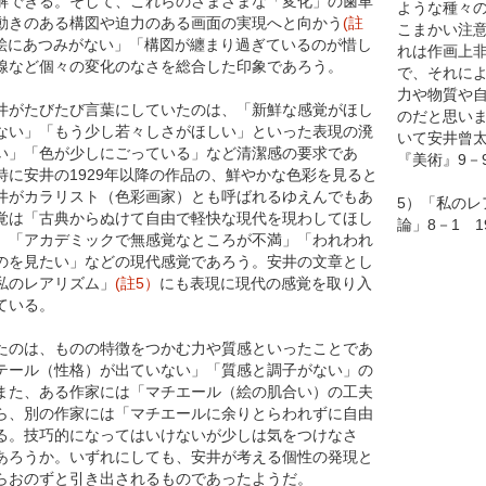
解できる。そして、これらのさまざまな「変化」の歯車
ような種々
動きのある構図や迫力のある画面の実現へと向かう
(註
こまかい注
絵にあつみがない」「構図が纏まり過ぎているのが惜し
れは作画上
線など個々の変化のなさを総合した印象であろう。
で、それに
力や物質や
がたびたび言葉にしていたのは、「新鮮な感覚がほし
のだと思い
ない」「もう少し若々しさがほしい」といった表現の溌
いて安井曾
い」「色が少しにごっている」など清潔感の要求であ
『美術』9－9
特に安井の1929年以降の作品の、鮮やかな色彩を見ると
井がカラリスト（色彩画家）とも呼ばれるゆえんでもあ
5）「私のレ
覚は「古典からぬけて自由で軽快な現代を現わしてほし
論」8－1 1
」「アカデミックで無感覚なところが不満」「われわれ
のを見たい」などの現代感覚であろう。安井の文章とし
私のレアリズム」
(註5）
にも表現に現代の感覚を取り入
ている。
のは、ものの特徴をつかむ力や質感といったことであ
テール（性格）が出ていない」「質感と調子がない」の
また、ある作家には「マチエール（絵の肌合い）の工夫
ら、別の作家には「マチエールに余りとらわれずに自由
る。技巧的になってはいけないが少しは気をつけなさ
あろうか。いずれにしても、安井が考える個性の発現と
らおのずと引き出されるものであったようだ。