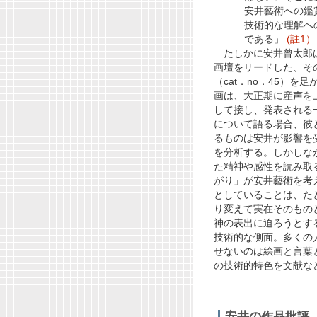
安井藝術への鑑
技術的な理解へ
である」
(註1）
たしかに安井曾太郎は
画壇をリードした、その
（cat．no．45）
を足
画は、大正期に産声を
して接し、発表される
について語る場合、彼
るものは安井が影響を
を分析する。しかしな
た精神や感性を読み取
がり」が安井藝術を考
としていることは、た
り変えて実在そのもの
神の表出に迫ろうとす
技術的な側面。多くの
せないのは絵画と言葉
の技術的特色を文献な
安井の作品批評