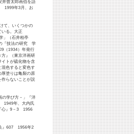
安井曾太郎画伯を語
 1999年3月、お
かけて、いくつかの
ている。大正
科学」（石井柏亭
行の『技法の研究 学
9（1934）年発行
き方』（東京洋画研
ワイトが硫化物を含
と混色すると変色す
の厚塗りは亀裂の原
を作らないことが説
画の学び方－」『洋
 1949年、大内氏
』9－3 1956
607 1956年2