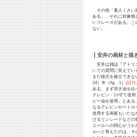
その他「素人くさい面
ある」、それに対象物
いフレーズがある。こ
ない。
安井の画材と描
安井は雑誌『アトリエ
いての質問に答えている
まだ様式を確立できない
24）年
（fig．1）
(註7)
ある。まず溶き油を比べ
テレビン・ｬぜて使用
ピー油を使用」とある
なるテレビンやペトロ
使用する画家もいたな
けるリンシードなどの
エールへの関心がうか
ルへと替えたのは、そ