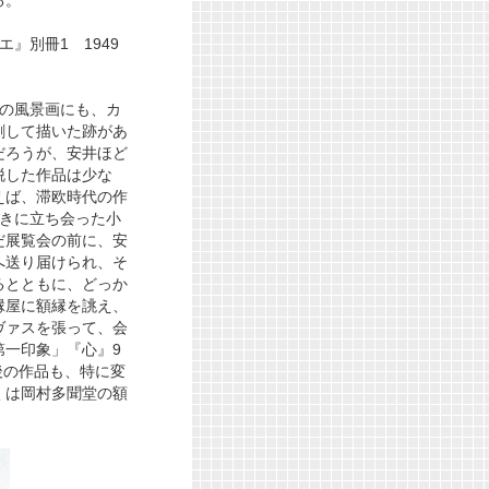
』別冊1 1949
どの風景画にも、カ
刺して描いた跡があ
だろうが、安井ほど
脱した作品は少な
えば、滞欧時代の作
ときに立ち会った小
だ展覧会の前に、安
へ送り届けられ、そ
るとともに、どっか
縁屋に額縁を誂え、
ヴァスを張って、会
第一印象」『心』9
の後の作品も、特に変
くは岡村多聞堂の額