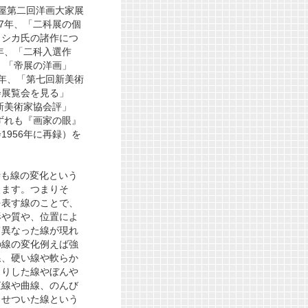
屋第二回洋画大家展
27年、「二科展の個
コシカ氏の諸作につ
1年、「二科入選作
年、「帝展の洋画」
32年、「第七回新美術
会展覧会を見る」
「新美術家協会評」
いずれも『画家の眼』
1956年に再録）を
時も線の変化という
します。つまりそ
を表す線のことで、
形や質や、位置によ
て異なった線が現れ
の線の変化例えば強
線、硬い線や軟らか
きりした線やぼんや
直線や曲線、のんび
こせついた線という