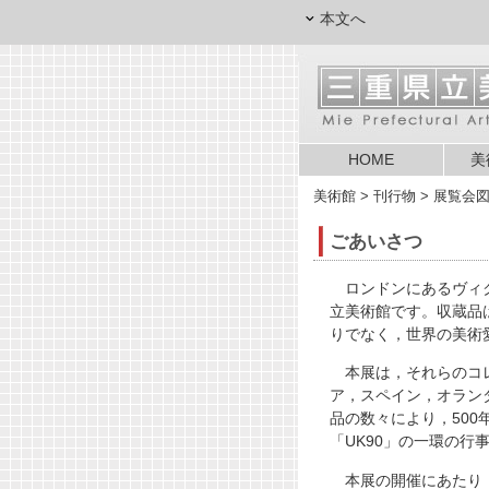
本文へ
HOME
美
美術館
> 刊行物 > 展覧会
ごあいさつ
ロンドンにあるヴィク
立美術館です。収蔵品
りでなく，世界の美術
本展は，それらのコレ
ア，スペイン，オラン
品の数々により，50
「UK90」
の一環の行
本展の開催にあたり，