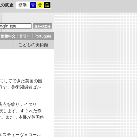
色の変更
標準
青
黄
黒
こどもの美術館
にしてできた英国の国
容で，美術関係者ばか
焦点を絞り，イタリ
観します。すぐれた作
す。また，本展が英国祭
エスティーヴ＝コール