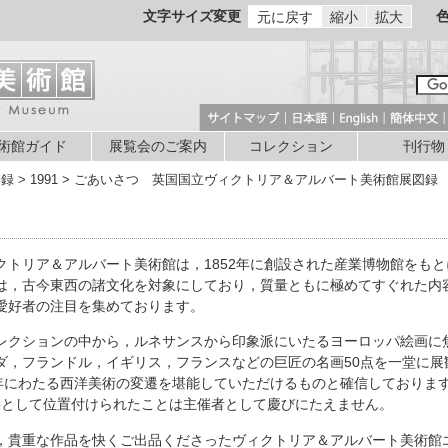
文字サイズ変更
元に戻す
縮小
拡大
術館ガイド
展覧会のご案内
コレクション
刊行物
図録 > 1991 > ごあいさつ 英国国立ヴィクトリア＆アルバート美術館展図録
トリア＆アルバート美術館は，1852年に創設された産業博物館をもと
は，古今東西の諸文化を対象にしており，質量ともに極めてすぐれた内
愛好者の注目を集めております。
クションの中から，ルネサンスから印象派にいたるヨーロッパ絵画に
ダ，フランドル，イギリス，フランスなどの巨匠の名画50点を一堂に展
0年にわたる西洋美術の変遷を堪能していただけるものと確信しておりま
事として位置付けられたことは主催者として慶びにたえません。
貴重な作品を快くご出品くださったヴィクトリア＆アルバート美術館