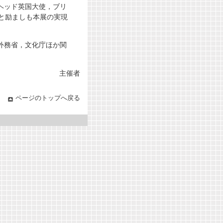
ヘッド英国大使，ブリ
と励ましも本展の実現
外務省，文化庁ほか関
主催者
ページのトップへ戻る