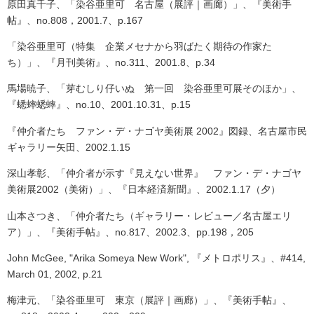
原田真千子、「染谷亜里可 名古屋（展評｜画廊）」、『美術手
帖』、
no.808，2001.7、p.167
「染谷亜里可（特集 企業メセナから羽ばたく期待の作家た
ち）」、『月刊美術』、
no.311、2001.8、p.34
馬場暁子、「芽むしり仔いぬ 第一回 染谷亜里可展そのほか」、
『蟋蟀蟋蟀』、
no.10、2001.10.31、p.15
『仲介者たち ファン・デ・ナゴヤ美術展 2002』図録、名古屋市民
ギャラリー矢田、2002.1.15
深山孝彰、「仲介者が示す『見えない世界』 ファン・デ・ナゴヤ
美術展2002（美術）」、『日本経済新聞』、2002.1.17（夕）
山本さつき、「仲介者たち（ギャラリー・レビュー／名古屋エリ
ア）」、『美術手帖』、
no.817、2002.3、pp.198，205
John McGee, "Arika Someya New Work",
『メトロポリス』、
#414,
March 01, 2002, p.21
梅津元、「染谷亜里可 東京（展評｜画廊）」、『美術手帖』、