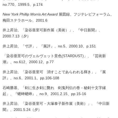
no.770、1999.5、p.174
New York Phillip Morris Art Award
展図録、フジテレビフォーラム、
梅田ステラホール、2001.6
井上昇治、「染谷亜里可新作展（美術）」、『中日新聞』、
2000.7.13（夕）
井上昇治、「寸評」、『展評』、
no.5、2000.10、p.151
「染谷亜里可のヴェルヴェット景色
(STARDUST)
」、『芸術新
潮』、
no.612、2000.12、p.77
井上昇治、「染谷亜里可 消すことであらわれる輝き」、『展
評』、
no.6、2001.1、pp.106-108
石崎勝基、「剣に生き剣に斃れ 剣鬼列伝の巻－秘剣十文字縁
起」、『蟋蟀蟋蟀』、
no.9、2001.2.15、pp.15-16
井上昇治、「染谷亜里可・大塚泰子新作展（美術）」、『中日新
聞』、2001.5.24（夕）