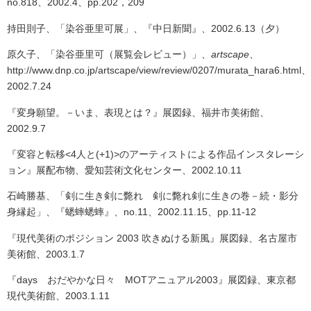
no.818、2002.4、pp.202，209
持田則子、「染谷亜里可展」、『中日新聞』、2002.6.13（夕）
原久子、「染谷亜里可（展覧会レビュー）」、
artscape
、
http://www.dnp.co.jp/artscape/view/review/0207/murata_hara6.html、
2002.7.24
『変身願望。－いま、表現とは？』展図録、福井市美術館、
2002.9.7
『変容と転移<4人と(+1)>のアーティストによる作品インスタレーシ
ョン』展配布物、愛知芸術文化センター、2002.10.11
石崎勝基、「剣に生き剣に斃れ 剣に斃れ剣に生きの巻－続・影分
身縁起」、『蟋蟀蟋蟀』、
no.11、2002.11.15、pp.11-12
『現代美術のポジション 2003 吹きぬける新風』展図録、名古屋市
美術館、2003.1.7
『days
おだやかな日々
MOTア
ニュアル2003』展図録、東京都
現代美術館、2003.1.11