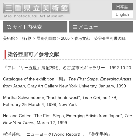
日本語
English
サイト内検索
メニュー
美術館
> 刊行物 > 展覧会図録 > 2005 > 参考文献 染谷亜里可展図録
染谷亜里可／参考文献
『アレゴリー五世』展配布物、名古屋市民ギャラリー、1992.10.20
Catalogue of the exhibition「翔」
The First Steps, Emerging Artists
from Japan
, Gray Art Gallery New York Universty, January, 1999
Martha Schwendener, "East heats west",
Time Out
, no.179,
February 25-March 4, 1999, New York
Holland Cotter, "The First Steps, Emerging Artists from Japan",
The
New York Times
, March 12, 1999
杉浦邦恵、｢ニューヨーク
(World Report)
｣、『美術手帖』、