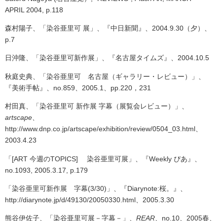
APRIL 2004, p.118
森村陽子、「染谷亜里可 展」、『中日新聞』、2004.9.30（夕）、
p.7
日沖隆、「染谷亜里可新作展」、『名古屋タイムズ』、2004.10.5
秋庭史典、「染谷亜里可 名古屋（ギャラリー・レビュー）」、
『美術手帖』、
no.859、2005.1、pp.220，231
村田真、「染谷亜里可 新作展 字幕（展覧会レビュー）」、
artscape
、
http://www.dnp.co.jp/artscape/exhibition/review/0504_03.html、
2003.4.23
「
[ART
今週の
TOPICS]
染谷亜里可展」、
『Weekly
ぴあ』、
no.1093, 2005.3.17, p.179
「染谷亜里可新作展 字幕(3/30)」、
『Diarynote:
桜。』、
http://diarynote.jp/d/49130/20050330.html、2005.3.30
熊谷伊佐子、「染谷亜里可展－字幕－」、
REAR
、no.10、2005春、