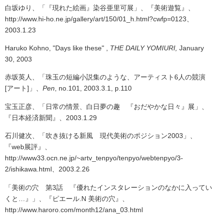
白坂ゆり、「『現れた絵画』染谷亜里可展」、『美術遊覧』、
http://www.hi-ho.ne.jp/gallery/art/150/01_h.html?cwfp=0123、
2003.1.23
Haruko Kohno, "Days like these" ,
THE DAILY YOMIURI,
January
30, 2003
赤坂英人、「珠玉の短編小説集のような、アーティスト6人の競演
[アート]」、
Pen
, no.101, 2003.3.1, p.110
宝玉正彦、「日常の情景、白日夢の趣 『おだやかな日々』展」、
『日本経済新聞』、2003.1.29
石川健次、「吹き抜ける新風 現代美術のポジション2003」、
『web展
評』、
http://www33.ocn.ne.jp/~artv_tenpyo/tenpyo/webtenpyo/3-
2/ishikawa.html、2003.2.26
「美術の穴 第3話 『優れたインスタレーションのなかに入ってい
くと…』」、『ピエー
ル.N 美
術の穴』、
http://www.haroro.com/month12/ana_03.html