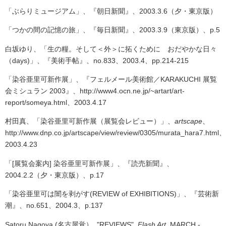
「ぶらりミュージアム」、『朝日新聞』、2003.3.6（夕・東京版）
「つかの間の記憶の旅」、『毎日新聞』、2003.3.9（東京版）、
p.5
白坂ゆり、「生の糧。そして＜外＞に拓くために おだやかな日々
（days)
」、『美術手帖』、
no.833、2003.4、pp.214-215
「染谷亜里可新作展」、『フェルメール美術館
／KARAKUCHI
展覧
会ミシュラン 2003』、
http://www4.ocn.ne.jp/~artart/art-
report/someya.html、2003.4.17
村田真、「染谷亜里可新作展（展覧会レビュー）」、
artscape
、
http://www.dnp.co.jp/artscape/view/review/0305/murata_hara7.html、
2003.4.23
「[展覧会案内] 染谷亜里可新作展」、『読売新聞』、
2004.2.2（夕・東京版）、
p.17
「染谷亜里可は闇を剥がす
(REVIEW of EXHIBITIONS)
」、『芸術新
潮』、
no.651、2004.3、p.137
Satoru Nagoya
(名古屋覚）
, "REVIEWS",
Flash Art
, MARCH -