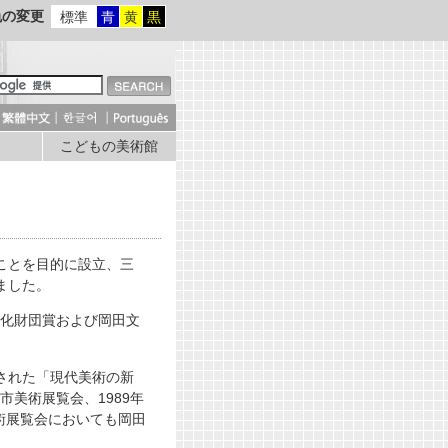
色の変更
標準
青
黄
黒
こどもの美術館
ことを目的に設立、三
ました。
文化財団賞および岡田文
された「現代美術の新
市美術展覧会、1989年
術展覧会においても岡田