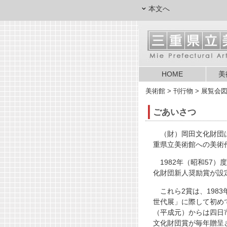
本文へ
HOME
美
美術館
> 刊行物 > 展覧会
ごあいさつ
（財）岡田文化財団は
重県立美術館への美術
1982年（昭和57
化財団新人奨励賞が設
これら2賞は、198
世代展」に際して初めて
（平成元）からは四日
文化財団賞が毎年贈呈