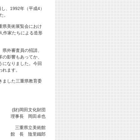
し、1992年（平成4）
た。
重県美術展覧会におけ
人作家たちによる造形
、県外審査員の招請、
革の影響もあってか、
うになりました。今回
われます。
きました三重県教育委
(財)岡田文化財団
理事長 岡田卓也
三重県立美術館
館 長 陰里鐵郎