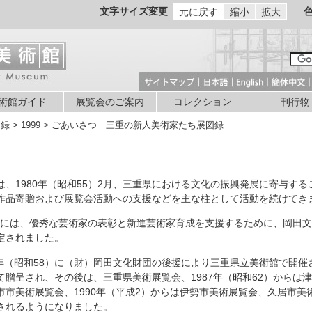
文字サイズ変更
元に戻す
縮小
拡大
術館ガイド
展覧会のご案内
コレクション
刊行物
図録 > 1999 > ごあいさつ 三重の新人美術家たち展図録
、1980年（昭和55）2月、三重県における文化の振興発展に寄与する
作品寄贈および展覧会活動への支援などを主な柱として活動を続けてき
）度には、優秀な芸術家の表彰と新進芸術家育成を支援するために、岡田
定されました。
3年（昭和58）に（財）岡田文化財団の後援により三重県立美術館で開催
贈呈され、その後は、三重県美術展覧会、1987年（昭和62）からは津
市市美術展覧会、1990年（平成2）からは伊勢市美術展覧会、久居市美
されるようになりました。