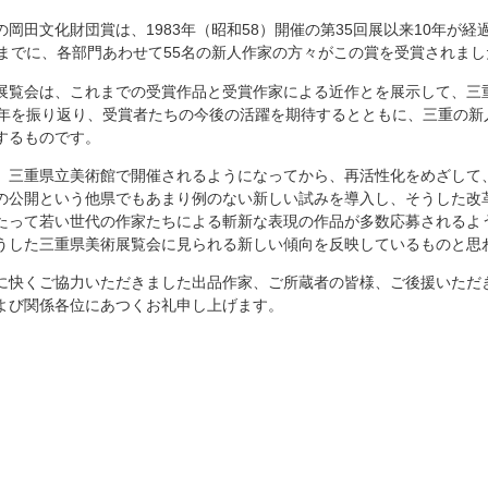
田文化財団賞は、1983年（昭和58）開催の第35回展以来10年が経過
展までに、各部門あわせて55名の新人作家の方々がこの賞を受賞されまし
覧会は、これまでの受賞作品と受賞作家による近作とを展示して、三
0年を振り返り、受賞者たちの今後の活躍を期待するとともに、三重の新
するものです。
三重県立美術館で開催されるようになってから、再活性化をめざして
の公開という他県でもあまり例のない新しい試みを導入し、そうした改
たって若い世代の作家たちによる斬新な表現の作品が多数応募されるよ
うした三重県美術展覧会に見られる新しい傾向を反映しているものと思
快くご協力いただきました出品作家、ご所蔵者の皆様、ご後援いただ
よび関係各位にあつくお礼申し上げます。