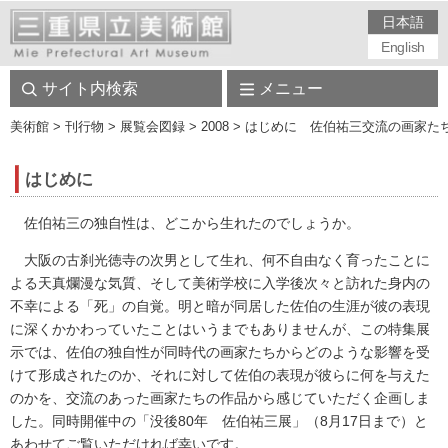
日本語
English
サイト内検索
メニュー
美術館
> 刊行物 > 展覧会図録 > 2008 > はじめに 佐伯祐三交流の画家
はじめに
佐伯祐三の独自性は、どこから生れたのでしょうか。
大阪の古刹光徳寺の次男として生れ、何不自由なく育ったことに
よる天真爛漫な気質、そして美術学校に入学後次々と訪れた身内の
不幸による「死」の自覚。明と暗が同居した佐伯の生涯が彼の表現
に深くかかわっていたことはいうまでもありませんが、この特集展
示では、佐伯の独自性が同時代の画家たちからどのような影響を受
けて形成されたのか、それに対して佐伯の表現が彼らに何を与えた
のかを、交流のあった画家たちの作品から感じていただく企画しま
した。同時開催中の「没後80年 佐伯祐三展」（8月17日まで）と
あわせてご覧いただければ幸いです。