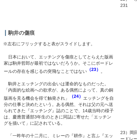
231
駒井の傷痕
※左右にフリックすると表がスライドします。
日本において、エッチングを傷痕としてとらえた版画
家は駒井哲郎が最初ではないだろうか。そこにボードレ
（23）
ールの存在を感じるの突飛なことではない
。
駒井とエッチングの出会いは運命的なものだった。
「内面的な絵画への欲求が、ある偶然によって、真の銅
（24）
版画を見る機会を得て触発され」
エッチングを自
分の仕事と決めたという。ある偶然、それは父の元へ送
られてきた『エッチング』誌のことで、14歳当時の様子
は、慶應普通部3年生のときに同誌に寄せた「エッチン
グを描いて」に記されている。
23）岡
「一昨年の十二月に、ミレーの『耕作』と言ふ『エッ
ードレー