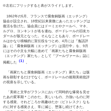
※左右にフリックすると表がスライドします。
1862年の5月、フランスで腐食銅版画（エッチング）
協会が設立され、18世紀以来衰微にあったエッチングは
復活を告げた。協会員にはドーミエやクールベ、マネ、
ルグロ、ヨンキントが名を連ね、ボードレールの旧友カ
ダールが版元となった。そんなこともあり、ボードレー
ルはかなり積極的に宣伝役をつとめ、4月には『逸話評
論』に「腐食銅版画（エッチング）は流行中」を、9月
にはその小文を大幅に改めて「画家たちと腐食銅版画
（エッチング）家たち」として『ブールヴァール』誌に
（1）
掲載した
。
「画家たちと腐食銅版画（エッチング）家たち」は版
画を顕彰するだけでなく、ボードレールの後期美術批評
の視座を示している。
「美術と文学がフランスにおいて同時的な爆発を見せ
たあの変革期＊このかた、美しいもの、力強いものに対
する感覚、それどころか画趣ゆたか（ピトレスク）なも
のに対する感覚さえ、常に減じ、堕落し続けてきた。