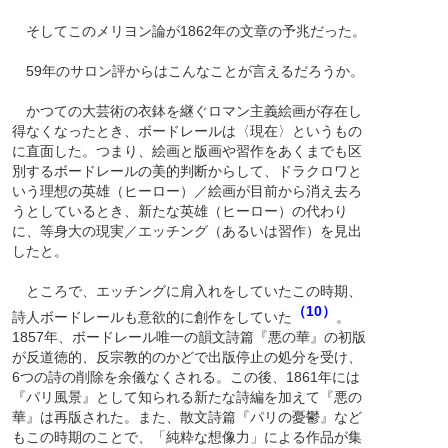
そしてこのメリヨン論が1862年の文章の予兆だった。
59年のサロン評からはこんなことが言えるだろうか。
かつての大芸術の衣鉢を継ぐロマン主義絵画が存在し
得なくなったとき、ボードレールは〈現在〉というもの
に直面した。つまり、絵画と版画や習作をあくまでも区
別するボードレールの美的判断からして、ドラクロワと
いう理想の英雄（ヒーロー）／絵画が目前から消え去ろ
うとしているとき、新たな英雄（ヒーロー）の代わり
に、等身大の現実／エッチング（あるいは習作）を見出
したと。
ところで、エッチングに肩入れをしていたこの時期、
（10）
詩人ボードレールも意欲的に創作をしていた
。
1857年、ボードレール唯一の韻文詩篇『悪の華』の初版
が反道徳的、反宗教的のかどで出版停止の処分を受け、
6つの詩の削除を余儀なくされる。この後、1861年には
『パリ風景』として知られる新たな詩編を加えて『悪の
華』は再版された。また、散文詩篇『パリの憂鬱』など
もこの時期のことで、「純粋な想像力」による作品が集