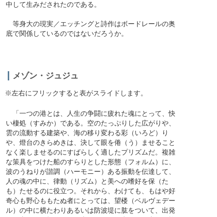
中して生みだされたのである。
等身大の現実／エッチングと詩作はボードレールの奥
底で関係しているのではないだろうか。
メゾン・ジュジュ
※左右にフリックすると表がスライドします。
「一つの港とは、人生の争闘に疲れた魂にとって、快
い棲処（すみか）である。空のたっぷりした広がりや、
雲の流動する建築や、海の移り変わる彩（いろど）り
や、燈台のきらめきは、決して眼を倦（う）ませること
なく楽しませるのにすばらしく適したプリズムだ。複雑
な策具をつけた船のすらりとした形態（フォルム）に、
波のうねりが諧調（ハーモニー）ある振動を伝達して、
人の魂の中に、律動（リズム）と美への嗜好を保（た
も）たせるのに役立つ。それから、わけても、もはや好
奇心も野心ももたぬ者にとっては、望楼（ベルヴェデー
ル）の中に横たわりあるいは防波堤に肱をついて、出発