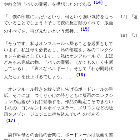
（14）
や散文詩『パリの憂鬱』を構想したのである
。
17）『忘
「…僕の部屋にいたいという、何という強い気持をもっ
ていることでしょう！そして僕の反古類のすべて、版画
（15）
のすべてを、再び見たいという気持…
18）『ボ
「そうです、私はオンフルールへ帰ることを必要として
います。私は母を必要とし、私の部屋を、私のコレクシ
ョンを必要としています。…私はオンフルールで、山ほ
どある未完成の物、『パリの憂鬱』（かくも久しく中断
している）、『哀れなベルギー！』そして『わが同時代
（16）
人たち』を仕上げるでしょう。…」
オンフルール行きを繰り返し告げるボードレールの手
紙。そこには、つくりかけの詩とともに版画のコレクシ
ョンの話題がつねに登場する。作品の断定こそできない
ものの、ヨンキントやホイッスラー、メリヨンなどの版
画をメゾン・ジュジュに持ち込んでいたのである
（17）
。
詩作や母との会話の合間に、ボードレールは版画を整