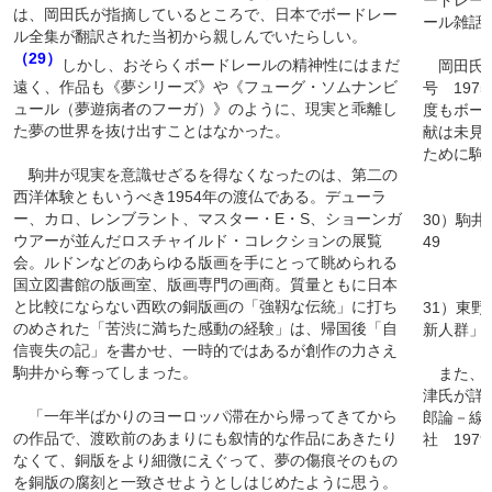
ードレー
は、岡田氏が指摘しているところで、日本でボードレー
ール雑話
ル全集が翻訳された当初から親しんでいたらしい。
（29）
しかし、おそらくボードレールの精神性にはまだ
岡田氏と
遠く、作品も《夢シリーズ》や《フューグ・ソムナンビ
号 197
ュール（夢遊病者のフーガ）》のように、現実と乖離し
度もボー
た夢の世界を抜け出すことはなかった。
献は未見
ために駒
駒井が現実を意識せざるを得なくなったのは、第二の
西洋体験ともいうべき1954年の渡仏である。デューラ
ー、カロ、レンブラント、マスター・E・S、ショーンガ
30）駒
ウアーが並んだロスチャイルド・コレクションの展覧
49
会。ルドンなどのあらゆる版画を手にとって眺められる
国立図書館の版画室、版画専門の画商。質量ともに日本
と比較にならない西欧の銅版画の「強靱な伝統」に打ち
31）東
のめされた「苦渋に満ちた感動の経験」は、帰国後「自
新人群」『
信喪失の記」を書かせ、一時的ではあるが創作の力さえ
駒井から奪ってしまった。
また、当
津氏が詳
「一年半ばかりのヨーロッパ滞在から帰ってきてから
郎論－線
の作品で、渡欧前のあまりにも叙情的な作品にあきたり
社 1979
なくて、銅版をより細微にえぐって、夢の傷痕そのもの
を銅版の腐刻と一致させようとしはじめたように思う。