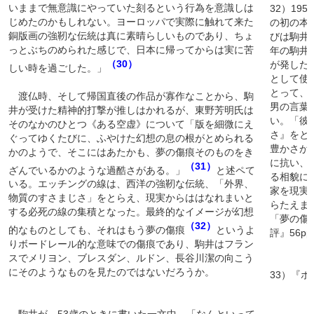
いままで無意識にやっていた刻るという行為を意識しは
32）19
じめたのかもしれない。ヨーロッパで実際に触れて来た
の初の本
銅版画の強靭な伝統は真に素晴らしいものであり、ちょ
びは駒井
っとぶちのめられた感じで、日本に帰ってからは実に苦
年の駒井
（30）
が発した
しい時を過ごした。」
として使
とって、
渡仏時、そして帰国直後の作品が寡作なことから、駒
男の言葉
井が受けた精神的打撃が推しはかれるが、東野芳明氏は
い。「彼
そのなかのひとつ《ある空虚》について「版を細微にえ
さ』をと
ぐってゆくたびに、ふやけた幻想の息の根がとめられる
豊かさが
かのようで、そこにはあたかも、夢の傷痕そのものをき
に抗い、
（31）
ざんでいるかのような過酷さがある。」
と述ペて
る相貌に
いる。エッチングの線は、西洋の強靭な伝統、「外界、
家を現実
物質のすさまじさ」をとらえ、現実からははなれまいと
らたえま
する必死の線の集積となった。最終的なイメージが幻想
「夢の傷
（32）
的なものとしても、それはもう夢の傷痕
というよ
評』56pp
りボードレール的な意味での傷痕であり、駒井はフラン
スでメリヨン、ブレスダン、ルドン、長谷川潔の向こう
にそのようなものを見たのではないだろうか。
33）『ボ