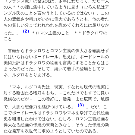
〈フランス派〉の全栄光は、多年にわたって、ただ一人
の人＊＊の裡に集中しているように見え（むろん私はア
ングル氏のことを言おうとしているのではない）、この
人の豊饒さや精力がいかに偉大であろうとも、他の者た
ちの貧しい分までわれわれを慰めてくれるには足りなか
（2）
った。」
＊ロマン主義のこと ＊＊ドラクロワの
こと
冒頭からドラクロワとロマン主義の偉大さを確認せず
にはいられないボードレール。思えば、ボードレールの
美術批評はドラクロワの絵画を言葉にすることからはじ
まったのだった。そして、続いて若手の登場としてマ
ネ、ルグロをとりあげる。
「マネ、ルグロ両氏は、現実、すなわち現代の現実に
対する断固たる嗜好をもち、－これだけでもすでに良い
微候なのだが－、この嗜好に、活発、また広闊で、敏感
（3）
で、大胆な想像力を結びつけている」
。だが、こ
こでボードレールはドラクロワやマネを挙げて近代絵画
史を粗描したわけではない。むしろ、ロマン主義絵画を
偉大なる絵画の伝統の末裔とみなし、そうした伝統の新
たな発芽を次世代に求めようとしていたのである。