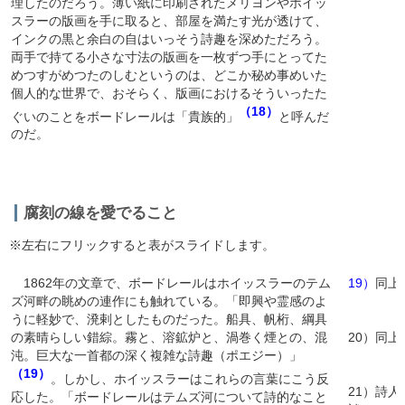
理したのだろう。薄い紙に印刷されたメリヨンやホイッ
スラーの版画を手に取ると、部屋を満たす光が透けて、
インクの黒と余白の自はいっそう詩趣を深めただろう。
両手で持てる小さな寸法の版画を一枚ずつ手にとってた
めつすがめつたのしむというのは、どこか秘め事めいた
個人的な世界で、おそらく、版画におけるそういったた
（18）
ぐいのことをボードレールは「貴族的」
と呼んだ
のだ。
腐刻の線を愛でること
※左右にフリックすると表がスライドします。
1862年の文章で、ボードレールはホイッスラーのテム
19）
同上p
ズ河畔の眺めの連作にも触れている。「即興や霊感のよ
うに軽妙で、溌剌としたものだった。船具、帆桁、綱具
の素晴らしい錯綜。霧と、溶鉱炉と、渦巻く煙との、混
20）同上p
沌。巨大な一首都の深く複雑な詩趣（ポエジー）」
（19）
。しかし、ホイッスラーはこれらの言葉にこう反
21）詩
応した。「ボードレールはテムズ河について詩的なこと