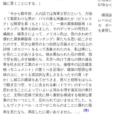
脇に置くことにする。）
57年か
「今から数年前、人の話では海軍士官だという、力強
構張誠「
くて風変わりな男が、パリの最も画趣ゆたか（ピトレス
レールと
ク）な眺望を基（もと）にして、一連の腐食銅版画（エ
カ ボー
ッチング）集作を始めました。そのデッサンの苛烈さ、
を参照し
繊細さ、確実さによって、メリヨン氏は、昔のきわめて
優れた腐食嗣版画（エッチング）家たちを思い起こさせ
たのです。巨大な都市のもつ自然な荘厳さがこれ以上の
詩情（ポエジー）をもって表象されたのを、私は稀にし
か見たことがありません。積み重ねられた石の偉容、指
で空を指し示す鐘楼たち、天空へ向けて彼らの煙の連合
軍を吐き出す工業のオベリスクたち、修復中の記念建造
物（モニュメント）の驚くべき足場が、建築の堅固な本
体の上に、かくも逆説的な美しさをもったその透（す
か）し細工の建築をあてがうさま、怒りと怨恨をはらん
で騒ぎ立つ空、そこに含まれる劇（ドラマ）のすべてを
思わせることによっていよいよ深みを増す遠近法の奥行
など、文明の悲痛で栄光に輝く書割を構成する複雑な要
素のどれ一つとして、忘れられてはいませんでした。も
しもヴィクトール・ユゴーがこれらのまことに優れた版
（9）
画を見たなら、満足したに違いありません。…」