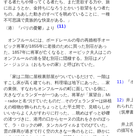
する者たちや帰ってくる者たち、まだ意欲する力や、旅
に出ようとか、金持ちになろうとかいう欲望をもつ者た
ちの、ああした動きのすべてを眺めていることに、一種
不可思議で貴族的な快楽がある。」
（11）
〈港〉『パリの憂鬱』より
オンフルールには、ボードレールの母の再婚相手オー
ピック将軍が1855年に老後のために買った別荘があっ
た。1857年に将軍が亡くなると、オーピック夫人はこの
オンフルールの港を望む別荘に隠棲する。別荘はメゾ
ン・ジュジュ（おもちゃの家）と呼ばれていた。
「家は二階に屋根裏部屋がついているだけで、一階は
11）
『ボ
すこし床が高く建てられ、料理場は地下にあった。…家
の東側、すなわちオンフルールの町に面している側に、
大きなヴェランダーが一つあった。将軍が「展望台」Mi
12）
井上
－radorと名づけていたものだ…そのヴェランダーは鉢植
れられた
えの植物が飾られたちょっとした平土間で、見晴らしが
（筑摩書房
いいからよく人がすわりに行った。…眺めはずっと砂礫
の渚つづきに、港湾の口からセーヌの流れをさかのぼっ
井上氏は
て、ラ・ロックの岬、タンカルヴィルまでのびていた。
の描写を
雲の隊商が過ぎて行く空の大きな一角のもとに、静かに