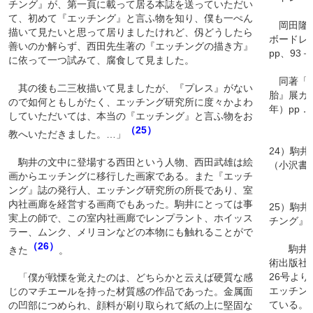
チング』が、第一頁に載って居る本誌を送っていただい
て、初めて『エッチング』と言ふ物を知り、僕も一ぺん
岡田隆彦
描いて見たいと思って居りましたけれど、仭どうしたら
ボードレー
善いのか解らず、西田先生著の『エッチングの描き方』
pp、93－
に依って一つ試みて、腐食して見ました。
同著「駒
其の後も二三枚描いて見ましたが、『プレス』がない
胎』展カ
ので如何ともしがたく、エッチング研究所に度々かよわ
年）pp．3
していただいては、本当の『エッチング』と言ふ物をお
（25）
教へいただきました。…」
24）駒
駒井の文中に登場する西田という人物、西田武雄は絵
（小沢書店
画からエッチングに移行した画家である。また『エッチ
ング』誌の発行人、エッチング研究所の所長であり、室
内社画廊を経営する画商でもあった。駒井にとっては事
25）駒
実上の師で、この室内社画廊でレンプラント、ホイッス
チング』第
ラー、ムンク、メリヨンなどの本物にも触れることがで
（26）
駒井の著
きた
。
術出版社
26号よ
「僕が戦慄を覚えたのは、どちらかと云えば硬質な感
エッチン
じのマチエールを持った材質感の作品であった。金属面
ている。『
の凹部につめられ、顔料が刷り取られて紙の上に堅固な