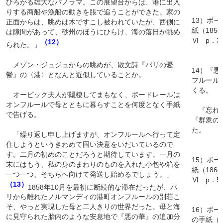
ひろがる雄大なパノラマ。この展望台からは、港に出入
りする商船や漁船の動きを脹で追うことができた。家の
13）ボ
正面からは、眺めは木ですこし被われていたが、西側に
紙（185
は隙間があって、砂州のほうにひらけ、海の落日が眺め
Ⅵ p．3
（12）
られた。」
メゾン・ジュジュからの眺めが、散文詩『パリの憂
14）『
鬱』の〈港〉となんと近似していることか。
フルール
くる。
オーピック夫人が隠棲してまもなく、ボードレールは
オンフルールで母とともに暮らすことを何度となく手紙
『忘れら
で告げる。
『群衆の中
た。
「繰り返し申し上げますが、オンフルールヘ行って定
住しようというきわめて固い決意をいだいているので
す。二月の初めのことだろうと期待しています。一月の
15）ボ
末にはもう、私の身のまわりのものを入れた小包や箱を
紙（186
一つ一つ、そちらへ向けて発送し始めるでしょう。」
Ⅵ p．5
（13）
1858年10月を最初に断続的な滞在だったが、パ
リから離れたノルマンディの港町オンフルールの別荘こ
そ、やっと実現した母と二人きりの世界だった。母と海
16）ボ
に見守られた胎内のような安息地で『悪の華』の追加分
の手紙（1