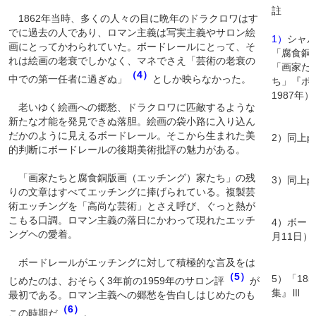
註
1862年当時、多くの人々の目に晩年のドラクロワはす
でに過去の人であり、ロマン主義は写実主義やサロン絵
1）
シャ
画にとってかわられていた。ボードレールにとって、そ
「腐食銅
れは絵画の老衰でしかなく、マネでさえ「芸術の老衰の
「画家た
（4）
中での第一任者に過ぎぬ」
としか映らなかった。
ち」『ボ
1987年）
老いゆく絵画への郷愁、ドラクロワに匹敵するような
新たな才能を発見できぬ落胆。絵画の袋小路に入り込ん
だかのように見えるボードレール。そこから生まれた美
2）同上p
的判断にボードレールの後期美術批評の魅力がある。
「画家たちと腐食銅版画（エッチング）家たち」の残
3）同上p
りの文章はすべてエッチングに捧げられている。複製芸
術エッチングを「高尚な芸術」とさえ呼び、ぐっと熱が
こもる口調。ロマン主義の落日にかわって現れたエッチ
4）ボード
ングヘの愛着。
月11日）
ボードレールがエッチングに対して積極的な言及をは
（5）
5）「18
じめたのは、おそらく3年前の1959年のサロン評
が
集』Ⅲ p
最初である。ロマン主義への郷愁を告白しはじめたのも
（6）
この時期だ
。