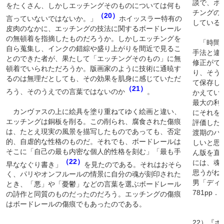
談で、ボ
をたくさん、しかしエッチングそのものについては何も
チングの
（20）
言っていないではないか。」
ホイッスラー特有の
している
皮肉のなかに、エッチングの技法に関するボードレール
の無頓着を指摘したものだろうか。しかしエッチングを
「時間の
自ら蒐集し、インクの錯綜や盛り上がりを間近で見るこ
手法と違
とのできた者が、果たして「エッチングそのもの」に無
修正がで
頓着でいられただろうか。版画家のように技術に通暁す
り、そう
るのは無理だとしても、その効果を肌身に感じていただ
て保存し
（21）
ろう、そのうえでの言葉ではないのか
。
かえてい
最大の利
カンヴァスの上に絵具を塗り重ねてゆく絵画と違い、
にそれを
エッチングは銅板を削る。この削られ、腐食された傷痕
評価した
は、たとえ現実の風景を描写したものであっても、否定
渡期のパ
的、自虐的な性格のものだ。それでも、ボードレールは
しいと思
そこに「自己の最も内密な個人的性格を刻む」「最も手
ん版を直
（22）
には、魂
早ななぐり書き」
を見たのである。それはおそら
思うがね
く、パリやオンフルールの情景に自分の魂が刻印された
男「ディ
とき、「悪」や「憂鬱」などの言葉を選ぶボードレール
781pp．
の詩作と同質のものだったのだろう。エッチングの傷痕
はボードレールの傷痕でもあったのである。
22）『ボ