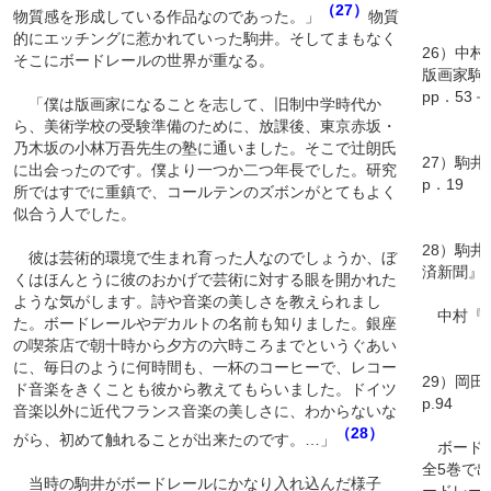
（27）
物質感を形成している作品なのであった。」
物質
的にエッチングに惹かれていった駒井。そしてまもなく
26）中
そこにボードレールの世界が重なる。
版画家駒
pp．53－
「僕は版画家になることを志して、旧制中学時代か
ら、美術学校の受験準備のために、放課後、東京赤坂・
乃木坂の小林万吾先生の塾に通いました。そこで辻朗氏
27）駒
に出会ったのです。僕より一つか二つ年長でした。研究
p．19
所ではすでに重鎮で、コールテンのズボンがとてもよく
似合う人でした。
28）駒
彼は芸術的環境で生まれ育った人なのでしょうか、ぼ
済新聞』（
くはほんとうに彼のおかげで芸術に対する眼を開かれた
ような気がします。詩や音楽の美しさを教えられまし
中村『束
た。ボードレールやデカルトの名前も知りました。銀座
の喫茶店で朝十時から夕方の六時ころまでというぐあい
に、毎日のように何時間も、一杯のコーヒーで、レコー
29）岡
ド音楽をきくことも彼から教えてもらいました。ドイツ
p.94
音楽以外に近代フランス音楽の美しさに、わからないな
（28）
がら、初めて触れることが出来たのです。…」
ボードレ
全5巻で
当時の駒井がボードレールにかなり入れ込んだ様子