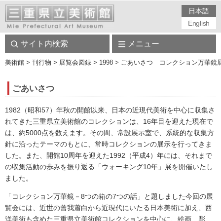
日本語
English
サイト内検索
メニュー
美術館
> 刊行物 > 展覧会図録 > 1998 > ごあいさつ コレクション万華鏡
ごあいさつ
1982（昭和57）年秋の開館以来、日本の近現代美術を中心に収集さ
れてきた三重県立美術館のコレクションは、16年目を迎えた現在で
は、約5000点を数えます。その間、常設展示室で、系統的な収集方
針に沿ったテーマのもとに、常時コレクションの展示を行ってきま
した。また、開館10周年を迎えた1992（平成4）年には、それまで
の収集活動の歩みを振り返る「ウォーキング10年」展を開催いたし
ました。
「コレクション万華鏡－8つの箱の7つの話」と題しました今回の展
覧会には、近世の曾我蕭白から近現代にいたる日本美術に加え、西
洋美術も含めた三重県立美術館コレクションを中心に、絵画、彫