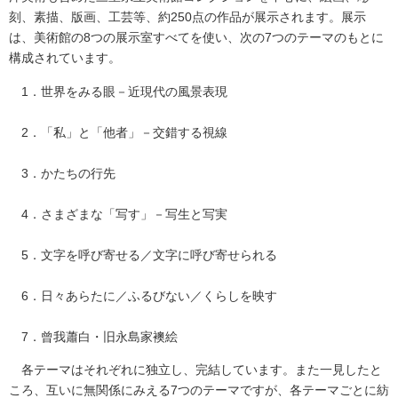
刻、素描、版画、工芸等、約250点の作品が展示されます。展示
は、美術館の8つの展示室すべてを使い、次の7つのテーマのもとに
構成されています。
1．世界をみる眼－近現代の風景表現
2．「私」と「他者」－交錯する視線
3．かたちの行先
4．さまざまな「写す」－写生と写実
5．文字を呼び寄せる／文字に呼び寄せられる
6．日々あらたに／ふるびない／くらしを映す
7．曾我蕭白・旧永島家襖絵
各テーマはそれぞれに独立し、完結しています。また一見したと
ころ、互いに無関係にみえる7つのテーマですが、各テーマごとに紡