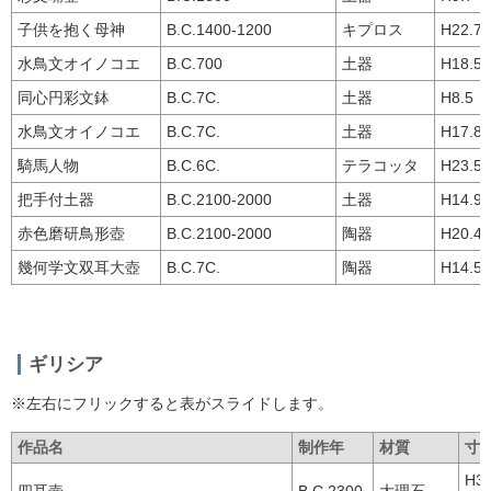
子供を抱く母神
B.C.1400-1200
キプロス
H22.7
水鳥文オイノコエ
B.C.700
土器
H18.5
同心円彩文鉢
B.C.7C.
土器
H8.5
水鳥文オイノコエ
B.C.7C.
土器
H17.8
騎馬人物
B.C.6C.
テラコッタ
H23.5
把手付土器
B.C.2100-2000
土器
H14.9
赤色磨研鳥形壺
B.C.2100-2000
陶器
H20.4
幾何学文双耳大壺
B.C.7C.
陶器
H14.5
ギリシア
※左右にフリックすると表がスライドします。
作品名
制作年
材質
寸
H
四耳壺
B.C.2300
大理石