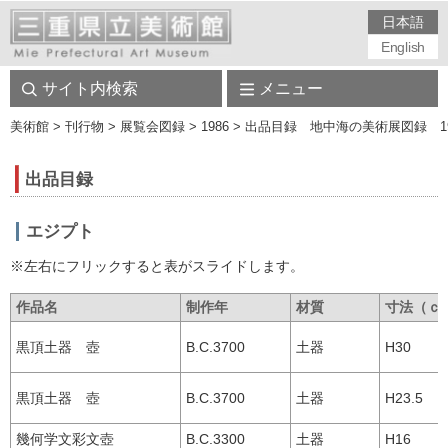
日本語
English
サイト内検索
メニュー
美術館
> 刊行物 > 展覧会図録 > 1986 > 出品目録 地中海の美術展図録 1
出品目録
エジプト
※左右にフリックすると表がスライドします。
作品名
制作年
材質
寸法（ｃ
黒頂土器 壺
B.C.3700
土器
H30 D
黒頂土器 壺
B.C.3700
土器
H23.5 D
幾何学文彩文壺
B.C.3300
土器
H16 D