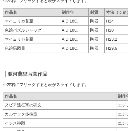
※左右にフリックすると表がスライドします。
作品名
制作年
材質
寸法（ｃｍ）
マイヨリカ花瓶
A.D.18C.
陶器
H24
色絵パズルジャッグ
A.D.18C.
陶器
H20
マイヨリカ花瓶
A.D.18C.
陶器
H23.2
色絵馬図皿
A.D.18C.
陶器
H29.5
並河萬里写真作品
※左右にフリックすると表がスライドします。
作品名
制作年
ヌビア遠征軍の碑文
エジプ
カルナック多柱室
エジプ
イシス神殿
エジプ