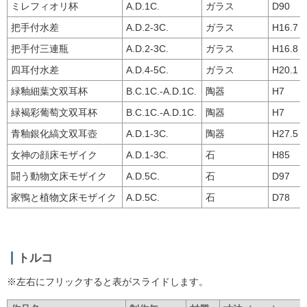
ミレフィオリ杯
A.D.1C.
ガラス
D90
把手付水差
A.D.2-3C.
ガラス
H16.7
把手付三連瓶
A.D.2-3C.
ガラス
H16.8
四耳付水差
A.D.4-5C.
ガラス
H20.1
緑釉細葉文双耳杯
B.C.1C.-A.D.1C.
陶器
H7
緑褐彩葡萄文双耳杯
B.C.1C.-A.D.1C.
陶器
H7 
青釉銀化縞文双耳壺
A.D.1-3C.
陶器
H27.5
女神の顔床モザイク
A.D.1-3C.
石
H85
闘う動物文床モザイク
A.D.5C.
石
D97
家鴨と植物文床モザイク
A.D.5C.
石
D78
トルコ
※左右にフリックすると表がスライドします。