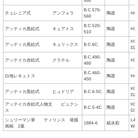
550
B.C.570-
チュレニア式 アンフォラ
陶器
H4
560
B.C.520-
アッティカ黒絵式 キュアトス
陶器
H16
510
H
アッティカ黒絵式 キュリックス
B.C.6C.
陶器
D2
B.C.490-
アッテイカ赤絵式 クラテル
陶器
H3
480
B.C.460-
白地レキュトス
陶器
H40
450
H
アッティカ黒絵式 ヒュドリア
B.C.6-5C.
陶器
D26
アッテイカ赤絵式人物文 ピュクシ
H
B.C.5-4C.
陶器
ス
D31
シュリーマン筆 ティリンス 発掘
L
1884-6
紙水彩
画稿 2葉
W3