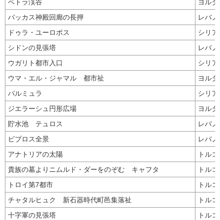
ペトラ渓谷
ヨルダ
バッカス神殿回廊の長押
レバノ
ドゥラ・ユーロポス
シリ
シドンの見張塔
レバノ
ウガリト都市入口
シリ
ウマ・エル・ジャマル 都市祉
ヨルダ
パルミュラ
シリ
ジエラーシュ円形広場
ヨルダ
貯水池 テュロス
レバノ
ビブロス全景
レバノ
アナトリアの太陽
トル
貴族の墓よりニムルド・ダーをのぞむ キャフタ
トル
トロイ第7都市
トル
チャタルヒュク 新石器時代町邑集落祉
トル
十字軍の見張塔
トル