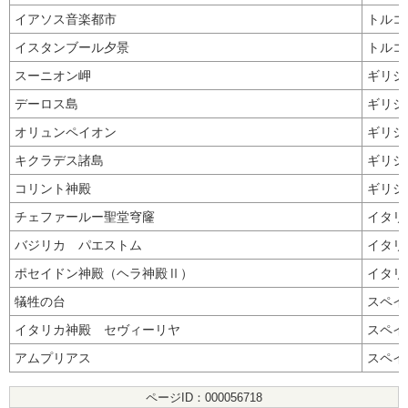
イアソス音楽都市
トル
イスタンブール夕景
トル
スーニオン岬
ギリシ
デーロス島
ギリシ
オリュンペイオン
ギリシ
キクラデス諸島
ギリシ
コリント神殿
ギリシ
チェファールー聖堂穹窿
イタリ
バジリカ パエストム
イタリ
ポセイドン神殿（ヘラ神殿Ⅱ）
イタリ
犠牲の台
スペイ
イタリカ神殿 セヴィーリヤ
スペイ
アムプリアス
スペイ
ページID：000056718