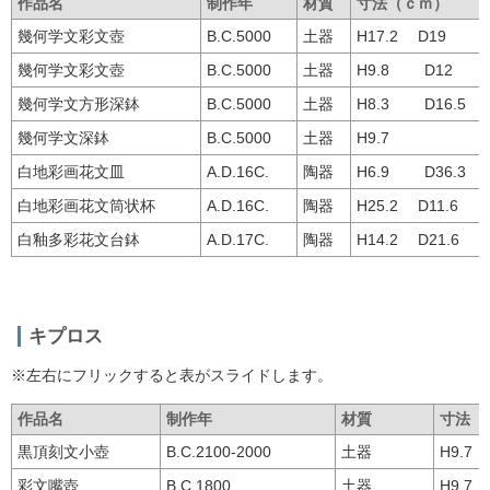
作品名
制作年
材質
寸法（ｃｍ）
幾何学文彩文壺
B.C.5000
土器
H17.2 D19
幾何学文彩文壺
B.C.5000
土器
H9.8 D12
幾何学文方形深鉢
B.C.5000
土器
H8.3 D16.5
幾何学文深鉢
B.C.5000
土器
H9.7
白地彩画花文皿
A.D.16C.
陶器
H6.9 D36.3
白地彩画花文筒状杯
A.D.16C.
陶器
H25.2 D11.6
白釉多彩花文台鉢
A.D.17C.
陶器
H14.2 D21.6
キプロス
※左右にフリックすると表がスライドします。
作品名
制作年
材質
寸法（
黒頂刻文小壺
B.C.2100-2000
土器
H9.7
彩文嘴壺
B.C.1800
土器
H9.7