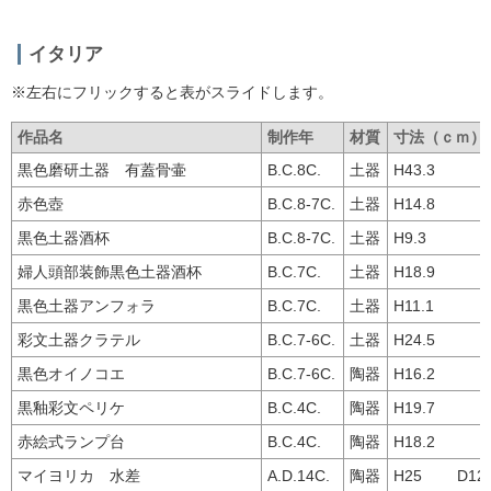
イタリア
※左右にフリックすると表がスライドします。
作品名
制作年
材質
寸法（ｃｍ）
黒色磨研土器 有蓋骨壷
B.C.8C.
土器
H43.3
赤色壺
B.C.8-7C.
土器
H14.8
黒色土器酒杯
B.C.8-7C.
土器
H9.3
婦人頭部装飾黒色土器酒杯
B.C.7C.
土器
H18.9
黒色土器アンフォラ
B.C.7C.
土器
H11.1
彩文土器クラテル
B.C.7-6C.
土器
H24.5
黒色オイノコエ
B.C.7-6C.
陶器
H16.2
黒釉彩文ペリケ
B.C.4C.
陶器
H19.7
赤絵式ランプ台
B.C.4C.
陶器
H18.2
マイヨリカ 水差
A.D.14C.
陶器
H25 D12.