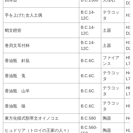
D30
B.C.14-
テラコッ
手を上げた女人土偶
H1
12C.
タ
B.C.14-
H1
蛸文鐙壺
土器
12C.
D20
B.C.14-
H1
巻貝文耳付杯
土器
12C.
D21
ファイア
H
香油瓶 針鼠
B.C.6C.
ンス
L7.
テラコッ
H
香油瓶 兎
B.C.6C.
タ
L7.
テラコッ
H
香油瓶 山羊
B.C.6C.
タ
L7.
テラコッ
香油瓶 猿
B.C.6C.
H9.
タ
東方化様式獣帯文オイノコエ
B.C.580
陶器
H40
B.C.560-
ヒュドリア（トロイの王家の人々）
陶器
H28