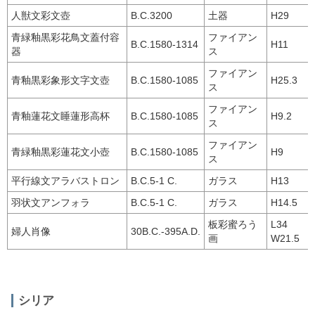
人獣文彩文壺
B.C.3200
土器
H29 D
青緑釉黒彩花鳥文蓋付容
ファイアン
B.C.1580-1314
H11 D
器
ス
ファイアン
青釉黒彩象形文字文壺
B.C.1580-1085
H25.3 
ス
ファイアン
青釉蓮花文睡蓮形高杯
B.C.1580-1085
H9.2 D
ス
ファイアン
青緑釉黒彩蓮花文小壺
B.C.1580-1085
H9 
ス
平行線文アラバストロン
B.C.5-1 C.
ガラス
H13
羽状文アンフォラ
B.C.5-1 C.
ガラス
H14.5
板彩蜜ろう
L34
婦人肖像
30B.C.-395A.D.
画
W21.5
シリア