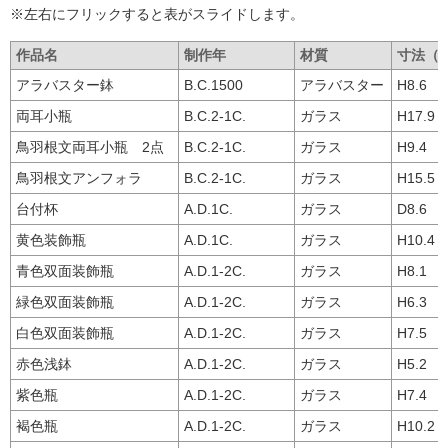
※左右にフリックすると表がスライドします。
作品名
制作年
材質
寸法（
アラバスター鉢
B.C.1500
アラバスター
H8.6 
両耳小瓶
B.C.2-1C.
ガラス
H17.9
鳥羽根文両耳小瓶 2点
B.C.2-1C.
ガラス
H9.4 
鳥羽根文アンフォラ
B.C.2-1C.
ガラス
H15.5
台付杯
A.D.1C.
ガラス
D8.6
黄色装飾瓶
A.D.1C.
ガラス
H10.4
青色双面装飾瓶
A.D.1-2C.
ガラス
H8.1
緑色双面装飾瓶
A.D.1-2C.
ガラス
H6.3
白色双面装飾瓶
A.D.1-2C.
ガラス
H7.5
赤色浅鉢
A.D.1-2C.
ガラス
H5.2 
紫色瓶
A.D.1-2C.
ガラス
H7.4
褐色瓶
A.D.1-2C.
ガラス
H10.2