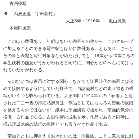
古画模写
「丙辰正夏 宇田荻村」
大正5年・1916年……嵐山風景、
木屋町風景
このほか数冊あり、年紀はないが内容その他から、このグループ
に加えることのできる写生帖もほかに数冊ある。ともあれ、ざっと
その量と表題と写生対象をながめただけでも、18歳から20歳ころの
学生荻村の熱意がうかがわれると同時に、関心がどのへんに向けら
れていたかがわかる。
そのひとつは古画に対する関心。なかでも江戸時代の南画には努
めて接触するようにしていた様子で、与謝蕪村などの走り書きの模
写がいくつも収められている。大正3年（1914年）の「春雨」と題
された二曲一隻の押絵貼屏風は、作品としてはもちろん習画の段階
を越えるものではないが、紙本に墨画淡彩で描かれ、南画的気分の
横溢する作品である。古画学習の成果を示す作品であると同時に、
様式形成以前の試行の痕跡とでも言うべき作品である。
南画とともに押さえておきたいのは、浮世絵、ことに美人画に対