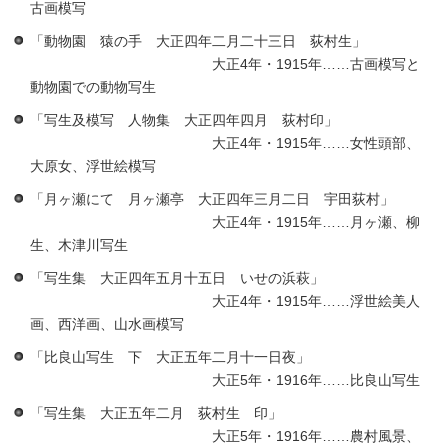
古画模写
「動物園 猿の手 大正四年二月二十三日 荻村生」
大正4年・1915年……古画模写と
動物園での動物写生
「写生及模写 人物集 大正四年四月 荻村印」
大正4年・1915年……女性頭部、
大原女、浮世絵模写
「月ヶ瀬にて 月ヶ瀬亭 大正四年三月二日 宇田荻村」
大正4年・1915年……月ヶ瀬、柳
生、木津川写生
「写生集 大正四年五月十五日 いせの浜萩」
大正4年・1915年……浮世絵美人
画、西洋画、山水画模写
「比良山写生 下 大正五年二月十一日夜」
大正5年・1916年……比良山写生
「写生集 大正五年二月 荻村生 印」
大正5年・1916年……農村風景、