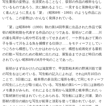
写生重視の姿勢は、生涯変わることなく、荻邨の作品の根幹をなし
ているものであろう。次に触れるように、一見すると装飾化が著し
く進んだように見える「簗」（昭和8年・1993）のような作品にお
いても、この姿勢はいかんなく発揮されている。
「簗」は昭和8年（1993）秋の第14回帝展に出品された作品で荻
邨の昭和初期を代表する作品のひとつである。荻邨がこの簗……川
の瀬を両岸から杭や竹石を使ってせき止めて、一ケ所をあけて簀の
子を張って川を上る魚を捕獲する仕掛け……をモティーフとしてい
つごろから構想していたかはわからないが、構想を絵画化する最初
の行動＝写生のための取材に出たのは、展覧会までさほど時日の残
されていない昭和8年の8月中旬のことであった。
荻邨がまず出かけたのは滋賀県で、甲賀郡柏木村の野洲川筋で簗
の写生をはじめている。写生帖の記入によれば、それは8月10日の
ことで、3日後には、岐阜県の多治見に場所を移して同じモティーフ
の写生にふたたび取り組んでいる。写生帖の第1ページ目には旅程の
メモ書きがみられ、それによると当初から滋賀県と岐阜県にわたっ
て取材旅行が組まれていたとみられる。写生帖には簗と川瀬、簗の
部材の部分の細かな写生が鉛筆と淡彩を使って描かれているが、そ