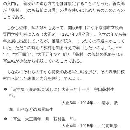
の入門は、善次郎の進む方向をほぼ規定することになった。善次郎
が「荻村」（のち荻邨に改号）の号を使いはじめたものこのころの
ことである。
しかし翌年、師の勧めもあって、開設6年目になる京都市立絵画
専門学校別科に入る（大正6年・1917年3月卒業）。入学の年から毎
年文展に出品しているが、落選が続き、まったくの不遇をかこって
いた。ただこの時期の荻村を知るうえで着目したいのは、“大正三
年”、“大正四年”、“大正五年”の年紀と「荻村」の落款の認められる
写生帖が少なからず残っていることである。
ちなみにそれらの中から特徴のある写生帖を択び、その表紙に荻
村自ら記した表題と内容を列記してみよう。
「写生集（裏表紙見返しに）大正三年十一月 宇田荻村生
印」
大正3年・1914年……清水、祇
園、山科などの風景写生
「写生 大正四年一月 荻村生 印」
大正4年・1915年……門前風景、