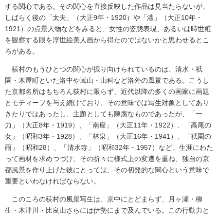
する関心である。その関心を直接反映した作品は見当たらないが、
しばらく後の「太夫」（大正9年・1920）や「港」（大正10年・
1921）の点景人物などをみると、女性の姿態表現、あるいは時世粧
を観察する眼を浮世絵美人画から得たのではないかと思わせるとこ
ろがある。
荻村のもうひとつの関心が振り向けられているのは、清水・祇
園・木屋町といた洛中や嵐山・山科など洛外の風景である。こうし
た京都名所はもちろん荻村に限らず、近代以降の多くの画家に画題
とモティーフを与え続けており、その意味では写生対象としてあり
きたりではあったし、主題としても陳腐なものであったが、「一
力」（大正8年・1919）、「南座」（大正11年・1922）、「高尾の
女」（昭和3年・1928）、「林泉」（大正16年・1941）、「祇園の
雨」（昭和28）、「清水寺」（昭和32年・1957）など、生涯にわた
って画材を求めつづけ、その折々に様式上の変遷を重ね、独自の京
都風景を作り上げた彼にとっては、その初発的な関心という意味で
重要といわなければならない。
このころの荻村の風景写生は、京中にとどまらず、月ヶ瀬・柳
生・木津川・比良山さらには伊勢にまで及んでいる。この行動力と