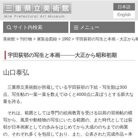
日本語
English
サイト内検索
メニュー
美術館
> 刊行物 > 展覧会図録 > 1992 > 宇田荻邨の写生と本画－大正
宇田荻邨の写生と本画────大正から昭和初期
山口泰弘
三重県立美術館が所蔵している宇田荻邨の下絵・写生類は300
点、写生帖の一葉一葉を数えてゆくと4000点に及ぼうとする膨大な
量を誇る。
それは、範囲としては専門の絵画教育を受ける以前の習画帖の模
写から、風景や動植物の写生にいたる範囲の、また時代としては荻
邨が日本画家としての歩みをはじめてから大成ののちまでの画業
の、それぞれ多くを包括しており、また、公表された完成作品＝本