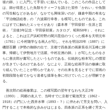
坡の師。）に入門して手習いに励んでいる。このころの作品として
は、師が得意とした魚類モティーフを請けた習作「かれい」や魚類
の写生帖などがあるが、なかでも興味深いのが、鎌倉中期の有名な
「平治物語絵巻」の「六波羅行幸巻」を模写したものである。これ
にはすでに触れたエッセイがあり（森本孝「宇田荻邨－生涯と芸
術」『没後3年記念・宇田荻邨展』カタログ、昭和58年）、それに
よると、これは江戸浜町狩野の閑川昆信のつくった模本を天明元年
（1781）に今村随学なる画人が写し、それを明治20年（1887）に
磯部百麟（伊勢の御師の出で、京都で四条派の画家長谷川玉峰に師
事。帰郷して伊勢地方で活躍。中村左洲の師。）が写したものをさ
らに善次郎が書写したというものである。伝統的な粉本写しの慣習
が生きているわけであるが、なにより、正統な絵画手法の修練に取
り組んでいたことが明らかであり、その出来を見るとすでに習画の
初期段階を経てかなり達者な描筆を身に付けていたことが理解でき
る。
善次郎の絵画修業は、この模写図の翌年すなわち大正2年
（1993）、同郷の友人で、当時すでに京都で菊池芳文（1862－
1918）の門にいた西井水華（1893－？）に伴われて芳文を問い、入
門することで本格的な歩みがはじまる。四条派の正系を継ぐ芳文へ