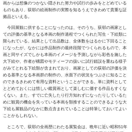
画からは想像のつかない隠された努力や試行の歩みをとどめている
ものもあり、荻邨の絵画制作の実際を知るうえできわめて貴重な証
拠品といえる。
今回展観に供することになったのは、そのうち、荻邨の画家とし
ての評価の基準となる本画の制作過程でつくられた写生・下絵類に
限られている。結果として出品数は、全体数をはるかに下回ること
になったが、なかには作品制作の最終段階でつくられるもので、本
画と同サイズでしかも本画のイメージを予測しながら彩色を施した
大下絵や、作者が構図やモティーフの扱いに試行錯誤を重ねる様子
がみてとれる下絵類が含まれており、画家としての荻邨の評価を決
める基準となる本画群の制作の、水面下の状況をつぶさに知ること
のできるきわめて有用な資料ということができる。単に資料として
とどめておくには惜しい鑑賞画として楽しむに価する作品もすくな
くない。また、すでに亡失したり行方知れずになったりしているた
めに観賞の機会を失っている本画を類推することのできるような大
下絵も展観品のなかに数点含まれていることは特筆しておいてよい
ことかもしれない。
ところで、荻邨の全画歴にわたる展覧会は、晩年に近い昭和51年