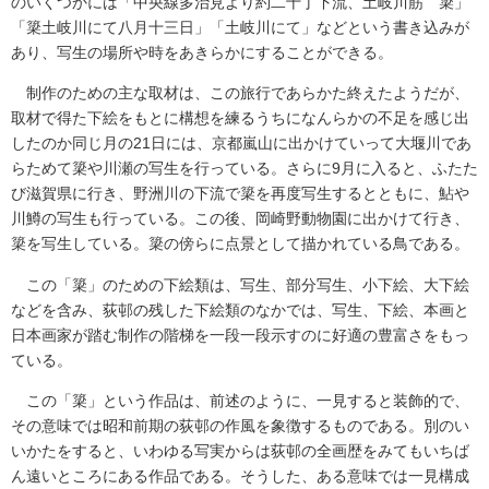
のいくつかには「中央線多治見より約二十丁下流、土岐川筋 簗」
「簗土岐川にて八月十三日」「土岐川にて」などという書き込みが
あり、写生の場所や時をあきらかにすることができる。
制作のための主な取材は、この旅行であらかた終えたようだが、
取材で得た下絵をもとに構想を練るうちになんらかの不足を感じ出
したのか同じ月の21日には、京都嵐山に出かけていって大堰川であ
らためて簗や川瀬の写生を行っている。さらに9月に入ると、ふたた
び滋賀県に行き、野洲川の下流で簗を再度写生するとともに、鮎や
川鱒の写生も行っている。この後、岡崎野動物園に出かけて行き、
簗を写生している。簗の傍らに点景として描かれている鳥である。
この「簗」のための下絵類は、写生、部分写生、小下絵、大下絵
などを含み、荻邨の残した下絵類のなかでは、写生、下絵、本画と
日本画家が踏む制作の階梯を一段一段示すのに好適の豊富さをもっ
ている。
この「簗」という作品は、前述のように、一見すると装飾的で、
その意味では昭和前期の荻邨の作風を象徴するものである。別のい
いかたをすると、いわゆる写実からは荻邨の全画歴をみてもいちば
ん遠いところにある作品である。そうした、ある意味では一見構成