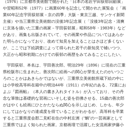
（1976）に京都市美術館で開かれた「日本の名匠宇田荻邨回顧展」
や翌昭和52年（1977）に画業60年を記念して開かれた展覧会（「画
業60年記念宇田荻邨展－京の四季」大阪・東京三越、サンケイ新聞
主催）や当三重県立美術館の没後3年記念展（「没後3年記念・清爽
に京洛を描いた三重の画家－宇田荻邨展」昭和58年・1983年）など
があり、画集も出版されていて、その画業や作品についてはあらか
た明らかになっており、改めて知見を加えることはさほど多くない
が、ここでは下絵調査によって得られた若干の新知見で補いつつ、
大正から昭和初期にかけての荻邨の画歴をみてみることにしたい。
宇田荻邨、本名は、宇田善次郎。明治29年（1896）に現在の三重
県松阪市に生まれた。善次郎に絵画への関心が芽生えたのがいつご
ろのことかはあきらかではないが、三重県立美術館所蔵下絵の中に
は小学校高等科在籍中の明治44年（1911）の年紀のある、72葉にお
よぶ『図画帖』（本人の書き入れタイトル）が入っており、その丹
念な筆致は基礎的な習画にいそしむ姿を彷彿させる。15歳の善次郎
がはやくも絵画にひとかたならぬ関心を示しはじめ、しかも、年少
にしてはかなりの達成度を得ていることがわかるが、高等科を卒業
すると三重県度会郡二見町在住の中村左洲（“鯛”の一芸画家として
三重県ではよく知られた画家。京都画壇で活躍した女流画家伊藤小