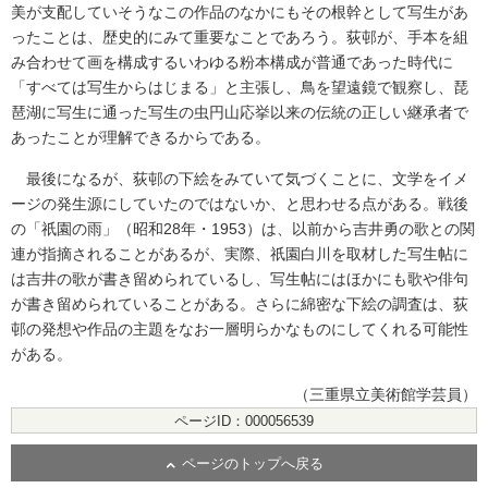
美が支配していそうなこの作品のなかにもその根幹として写生があ
ったことは、歴史的にみて重要なことであろう。荻邨が、手本を組
み合わせて画を構成するいわゆる粉本構成が普通であった時代に
「すべては写生からはじまる」と主張し、鳥を望遠鏡で観察し、琵
琶湖に写生に通った写生の虫円山応挙以来の伝統の正しい継承者で
あったことが理解できるからである。
最後になるが、荻邨の下絵をみていて気づくことに、文学をイメ
ージの発生源にしていたのではないか、と思わせる点がある。戦後
の「祇園の雨」（昭和28年・1953）は、以前から吉井勇の歌との関
連が指摘されることがあるが、実際、祇園白川を取材した写生帖に
は吉井の歌が書き留められているし、写生帖にはほかにも歌や俳句
が書き留められていることがある。さらに綿密な下絵の調査は、荻
邨の発想や作品の主題をなお一層明らかなものにしてくれる可能性
がある。
（三重県立美術館学芸員）
ページID：000056539
ページのトップへ戻る