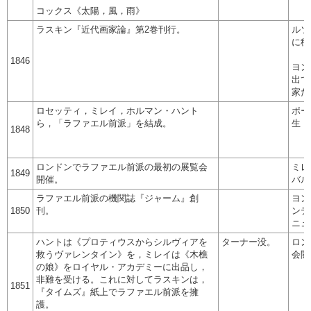
コックス《太陽，風，雨》
ラスキン『近代画家論』第2巻刊行。
ルソ
に移
1846
ヨン
出て
家た
ロセッティ，ミレイ，ホルマン・ハント
ポー
ら，「ラファエル前派」を結成。
生（
1848
ロンドンでラファエル前派の最初の展覧会
ミレ
1849
開催。
バル
ラファエル前派の機関誌『ジャーム』創
ヨン
1850
刊。
ンデ
ニュ
ハントは《プロティウスからシルヴィアを
ターナー没。
ロン
救うヴァレンタイン》を，ミレイは《木樵
会開
の娘》をロイヤル・アカデミーに出品し，
非難を受ける。これに対してラスキンは，
1851
『タイムズ』紙上でラファエル前派を擁
護。