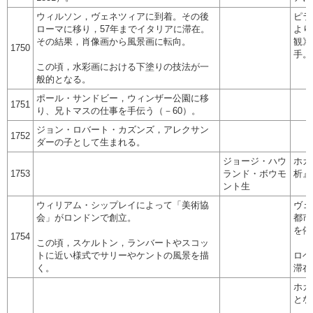
ウィルソン，ヴェネツィアに到着。その後
ピラ
ローマに移り，57年までイタリアに滞在。
より
その結果，肖像画から風景画に転向。
観》
1750
手。
この頃，水彩画における下塗りの技法が一
般的となる。
ポール・サンドビー，ウィンザー公園に移
1751
り、兄トマスの仕事を手伝う（－60）。
ジョン・ロバート・カズンズ，アレクサン
1752
ダーの子として生まれる。
ジョージ・ハウ
ホガ
1753
ランド・ボウモ
析』
ント生
ウィリアム・シップレイによって「美術協
ヴェ
会」がロンドンで創立。
都市
を依
1754
この頃，スケルトン，ランバートやスコッ
トに近い様式でサリーやケントの風景を描
ロベ
く。
滞在
ホガ
とな