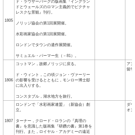
ド・ラウザーバーグの版画集『イングラン
ドとウェールズのロマン主義的でピクチャ
レスクな景観』刊行。
1805
ノリッジ協会の第1回展開催。
水彩画家協会の第1回展開催。
ロンドンでタウンの遺作展開催。
サミュエル・パーマー生（－81）。
コットマン，故郷ノリッジに戻る。
アン
留学
ド・ウィント，この頃ジョン・ヴァーリー
1806
の影響を受けるとともに，モンロー博士邸
に出入りする。
コンスタブル，湖水地方を旅行。
ロンドンで「水彩画家連盟」（新協会）創
ダヴ
立。
オン
1807
ターナー，クロード・ロランの『真理の
書』を意識した版画集『研鑽の書』第1巻を
刊行。また，ロイヤル・アカデミーの遠近