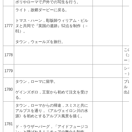
ポリやローマで戸外での写生を行う。
ライト，故郷ダービーに戻る。
トマス・ハーン，彫版師ウィリアム・ビル
1777
ヌと共同で『英国の遺跡』52点を制作（－
81）。
タウン，ウェールズを旅行。
この
1778
《カ
ード
シャ
1779
－）
タウン，ローマに留学。
ブレ
ル・
1780
ゲインズボロ，王室から初めて注文を受け
出品
る。
タウン，ローマからの帰途，スミスと共に
アルプスを通り，《アルヴェイロン川の水
源》を初めとするアルプス風景を描く。
1781
ド・ラウザーバーグ，「アイドフュージコ
ン」と呼ばれるミニチュアの舞台を制作。