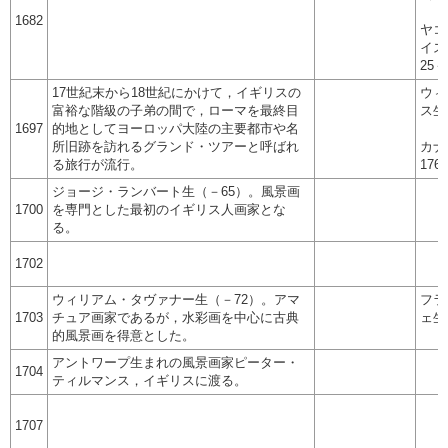
1682
ヤコ
イス
25
17世紀末から18世紀にかけて，イギリスの
ウィ
富裕な階級の子弟の間で，ローマを最終目
ス生
1697
的地としてヨーロッパ大陸の主要都市や名
所旧跡を訪れるグランド・ツアーと呼ばれ
カナ
る旅行が流行。
176
ジョージ・ランバート生（－65）。風景画
1700
を専門とした最初のイギリス人画家とな
る。
1702
ウィリアム・タヴァナー生（－72）。アマ
フラ
1703
チュア画家であるが，水彩画を中心に古典
ェ生
的風景画を得意とした。
アントワープ生まれの風景画家ピーター・
1704
ティルマンス，イギリスに渡る。
1707