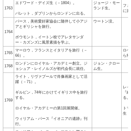
エドワード・デイズ生（－1804）。
ジョージ・モー
フュ
1763
ランド生。
に渡
バレット，ダブリンからロンドンに出る。
パース，美術愛好家協会に随伴して小アジ
ウートン没。
アとギリシャを旅行。
1764
ボウモント，イートン校でアレタサンダ
ー・カズンズに風景素描を学ぶ。
マーロウ，フランスとイタリアを旅行（－
ロベ
1765
66）。
ら帰
ロンドンにロイヤル・アカデミー創立。ジ
ジョン・クロー
1768
ョシュア・レイノルズが初代会長に就任。
ム生。
ライト，リヴァプールで肖像画家として活
躍（－71）。
レイ
ギルピン，74年にかけてイギリス中を旅行
『絵
する。
る。
1769
ロイヤル・アカデミーの第1回展開催。
トマ
生（
ウィリアム・パース『イオニアの遺跡』刊
行。