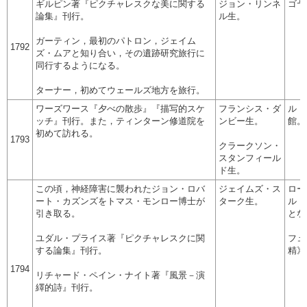
ギルピン著『ピクチャレスクな美に関する
ジョン・リンネ
ゴヤ
論集』刊行。
ル生。
ガーティン，最初のパトロン，ジェイム
1792
ズ・ムアと知り合い，その遺跡研究旅行に
同行するようになる。
ターナー，初めてウェールズ地方を旅行。
ワーズワース『夕べの散歩』『描写的スケ
フランシス・ダ
ル・
ッチ』刊行。また，ティンターン修道院を
ンビー生。
館。
初めて訪れる。
1793
クラークソン・
スタンフィール
ド生。
この頃，神経障害に襲われたジョン・ロバ
ジェイムズ・ス
ロー
ート・カズンズをトマス・モンロー博士が
ターク生。
ル・
引き取る。
とな
ユダル・プライス著『ピクチャレスクに関
フュ
する論集』刊行。
精》
1794
リチャード・ペイン・ナイト著『風景－演
繹的詩』刊行。