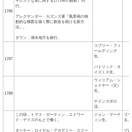
ャレスクな美に関する1772年の観察』刊
行。
1786
アレクサンダー・カズンズ著『風景画の独
創的な構図を描く際に創造を助ける新方
法』。
タウン，湖水地方を旅行。
コプリー・フィ
ールディング
生。
1787
パトリック・ネ
イズミス生。
ウィリアム・シ
ェイヤー（父）
生。
1788
ゲインズボロ
没。
この頃，トマス・ガーティン，エドワー
ジョン・マーテ
ゴヤ
ド・デイズのもとで働く。
ィン生。
る。
ターナー，ロイヤル・アカデミー・スクー
ブレ