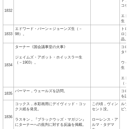
ドラ
コを
1832
エド
生（
エドワード・バーン＝ジョーンズ生（－
トロ
1833
98）。
ロン
品。
ターナー《国会議事堂の火事》
コロ
タリ
ジェイムズ・アボット・ホイッスラー生
（－1903）。
ウィ
1834
生（
エド
（－
パーマー，ウェールズを訪問。
コロ
1835
を訪
コックス，水彩画用にデイヴィッド・コッ
この頃，ヴィン
ルソ
クス紙を発見。
セント没。
ビゾ
1836
ラスキン，『ブラックウッズ・マガジン』
ローレンス・ア
にターナーへの批判に対する反論を掲載。
ルマ・タデマ