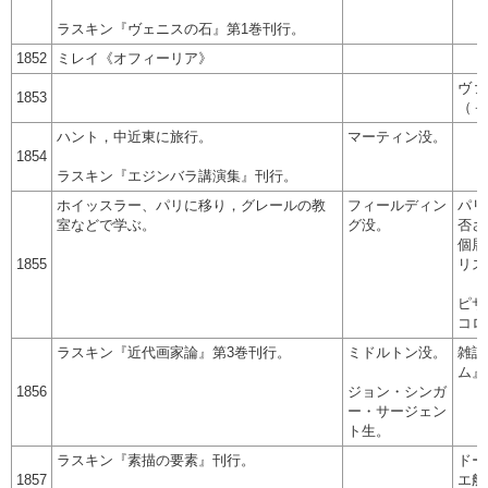
ラスキン『ヴェニスの石』第1巻刊行。
1852
ミレイ《オフィーリア》
ヴァ
1853
（－
ハント，中近東に旅行。
マーティン没。
1854
ラスキン『エジンバラ講演集』刊行。
ホイッスラー、パリに移り，グレールの教
フィールディン
パリ
室などで学ぶ。
グ没。
否さ
個展
1855
リス
ピサ
コロ
ラスキン『近代画家論』第3巻刊行。
ミドルトン没。
雑誌
ム』
1856
ジョン・シンガ
ー・サージェン
ト生。
ラスキン『素描の要素』刊行。
ドー
1857
エ船