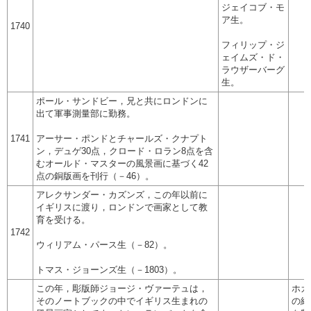
ジェイコブ・モ
ア生。
1740
フィリップ・ジ
ェイムズ・ド・
ラウザーバーグ
生。
ポール・サンドビー，兄と共にロンドンに
出て軍事測量部に勤務。
1741
アーサー・ポンドとチャールズ・クナプト
ン，デュゲ30点，クロード・ロラン8点を含
むオールド・マスターの風景画に基づく42
点の銅版画を刊行（－46）。
アレクサンダー・カズンズ，この年以前に
イギリスに渡り，ロンドンで画家として教
育を受ける。
1742
ウィリアム・パース生（－82）。
トマス・ジョーンズ生（－1803）。
この年，彫版師ジョージ・ヴァーテュは，
ホガ
そのノートブックの中でイギリス生まれの
の結