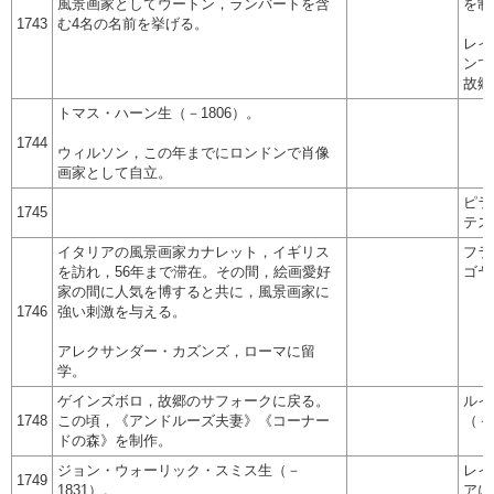
風景画家としてウートン，ランバートを含
を制
1743
む4名の名前を挙げる。
レイ
ンで
故郷
トマス・ハーン生（－1806）。
1744
ウィルソン，この年までにロンドンで肖像
画家として自立。
ピラ
1745
テス
イタリアの風景画家カナレット，イギリス
フラ
を訪れ，56年まで滞在。その間，絵画愛好
ゴヤ
家の間に人気を博すると共に，風景画家に
1746
強い刺激を与える。
アレクサンダー・カズンズ，ローマに留
学。
ゲインズボロ，故郷のサフォークに戻る。
ルイ
1748
この頃，《アンドルーズ夫妻》《コーナー
（－
ドの森》を制作。
ジョン・ウォーリック・スミス生（－
レイ
1749
1831）。
アに