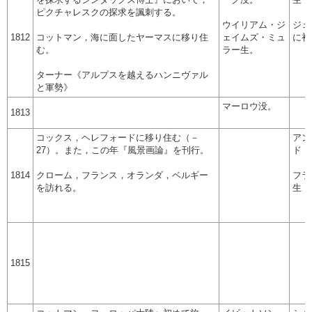
ピクチャレスクの探求を諷刺する。
ウイリアム・ジ
ジェ
1812
コットマン，海に面したヤーマスに移り住
ェイムズ・ミュ
に初
む。
ラー生。
ターナー《アルプスを越えるハンニヴァル
と軍勢》
マーロウ没。
1813
コックス，ヘレフォードに移り住む（－
アン
27）。また，この年『風景画論』を刊行。
ド・
1814
クローム，フランス，オランダ，ベルギー
フラ
を訪れる。
生（
1815