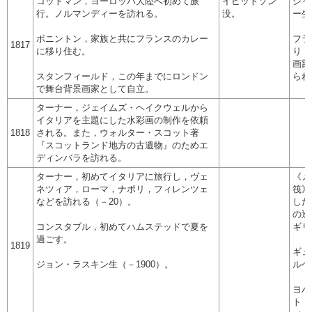
コットマン，ヨーロッパ大陸へ初めて旅
イビットソン
シャ
行。ノルマンディーを訪れる。
没。
ー生
ボニントン，家族と共にフランスのカレー
フラ
1817
に移り住む。
り，
画部
スタンフィールド，この年までにロンドン
られ
で舞台背景画家として自立。
ターナー，ジェイムズ・ヘイクウェルから
イタリアを主題にした水彩画の制作を依頼
1818
される。また，ウォルター・スコット著
『スコットランド地方の古遺物』のためエ
ディンバラを訪れる。
ターナー，初めてイタリアに旅行し，ヴェ
《メ
ネツィア，ローマ，ナポリ，フィレンツェ
筏》
などを訪れる（－20）。
した
の巡
コンスタブル，初めてハムステッドで夏を
ギリ
過ごす。
1819
ギュ
ジョン・ラスキン生（－1900）。
ルベ
ヨハ
ト・