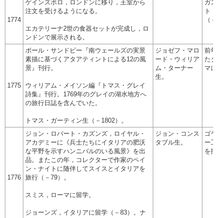
ゲインズボロ，ロンドンに移り，王室から
ガス
注文を受けるようになる。
ト・
1774
（－
エカテリーナ2世の食器セットが完成し，ロ
ンドンで展示される。
ポール・サンドビー『南ウェールズの実景
ジョゼフ・マロ
前年
素描に基づくアタアティントによる12の風
ード・ウィリア
たダ
景』刊行。
ム・ターナー
マに
生。
1775
ウィリアム・メイソン編『トマス・グレイ
詩集』刊行。1769年のグレイの湖水地方へ
の旅行日誌を含んでいた。
トマス・ガーティン生（－1802）。
ジョン・ロバート・カズンズ，ロイヤル・
ジョン・コンス
ゴヤ
アカデミーに《兵士たちにイタリアの肥沃
タブル生。
ー工
な平野を示すハンニバルのいる風景》を出
を描
品。またこの年，コレクターで作家のペイ
ン・ナイトに随伴してスイスとイタリアを
1776
旅行（－79）。
スミス，ローマに留学。
ジョーンズ，イタリアに留学（－83）。ナ