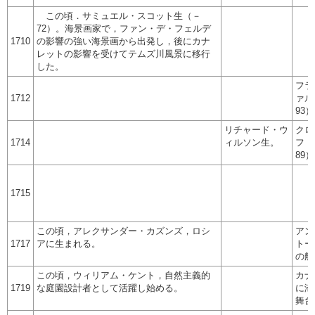
この頃．サミュエル・スコット生（－
72）。海景画家で，ファン・デ・フェルデ
1710
の影響の強い海景画から出発し，後にカナ
レットの影響を受けてテムズ川風景に移行
した。
フラ
1712
ァル
93
リチャード・ウ
クロ
1714
ィルソン生。
フ・
89
1715
この頃，アレクサンダー・カズンズ，ロシ
アン
1717
アに生まれる。
トー
の船
この頃，ウィリアム・ケント，自然主義的
カナ
1719
な庭園設計者として活躍し始める。
に滞
舞台