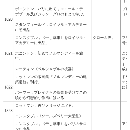
（－
ボニントン，パリに出て，エコール・デ・
ブレ
ボザール及びジャン・グロのもとで学ぶ。
（水
1820
スタンフィールド，ロイヤル・アカデミー
に初出品。
コンスタブル，《干し草車》をロイヤル・
クローム没。
フリ
アカデミーに出品。
号の
1821
ボニントン，初めてノルマンディーを旅
この
行。
テー
すで
マーティン《ベルシャザルの祝宴》
成さ
コットマンの版画集『ノルマンディーの建
ドラ
築遺跡』刊行。
テの
1822
に初
パーマー，ブレイクらの影響を受けてこの
頃から幻想的な作風にはいる。
コットマン，再びノリッジに戻る。
1823
コンスタブル《ソールズベリ一大聖堂》
コンスタブル，《干し草車》をパリのサロ
アン
ンに出品。