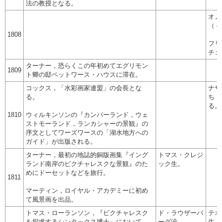
法の教授となる。
オノ
（－
1808
フリ
チェ
ターナー，恐らくこの年初めてエグリモン
1809
ト卿の邸ペットワース・ハウスに滞在。
コックス，「水彩画家連盟」の会長とな
ナザ
る。
ち，
る。
1810
ウィルキンソンの『カンパーランド，ウェ
ストモーランド，ランカシャーの景観』の
序文としてワーズワースの「湖水地方への
ガイド」が出版される。
ターナー，最初の地誌的銅版画集『イング
トマス・クレジ
ランド南岸のピクチャレスクな景観』のた
ック生。
めにドーセットなどを旅行。
1811
マーティン，ロイヤル・アカデミーに初め
て風景画を出品。
トマス・ローランソン，『ピクチャレスク
ド・ラウザーバ
テオ
を探求するシンタックス博士』において，
ーグ没。
生（