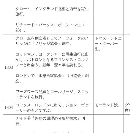
クローム，イングランド北部と西部を写生
旅行。
リチャード・パークス・ボニントン生（－
28）。
クロームを創立者としてノーフォークのノ
トマス・シドニ
リッジに「ノリッジ協会」創立。
ー・クーパー
生。
コットマン，ヨークシャーに写生旅行に出
かけ，パトロンとなるフランシス・コルメ
レーと出会う。翌年，翌々年も訪れる。
1803
ロンドンで「水彩画家協会」（旧協会）創
立。
ワーズワース兄妹とコールリッジ、スコッ
トランドを旅行。
コックス，ロンドンに出て，ジョン・ヴァ
モーランド没。
ダヴ
1804
ーリーのもとで学ぶ。
席画
ナイト著『趣味の原理の分析的探求』刊
行。