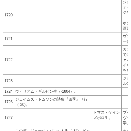
ジョ
ティ
ジ生
1720
ホガ
画家
ヴァ
1721
一）
カナ
での
1722
ェネ
イギ
を多
ジョ
1723
ルズ
1724
ウィリアム・ギルピン生（-1804）。
ジェイムズ・トムソンの詩集『四季』刊行
1726
（-30)。
トマス・ゲイン
ブー
1727
ズボロ生。
ヴェ
学。
この頃、ジョージ・バレット生（-84)。ピク
ホガ