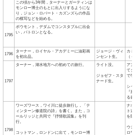
この頃から3年間，ターナーとガーティンは
モンロー博士のもとに出入りするようにな
り，ジョン・ロバート・カズンズらの作品
の模写などを始める。
ボウモント，デダムでコンスタブルに出会
い，パトロンとなる。
1795
ターナー，ロイヤル・アカデミーに油彩画
ジョージ・ヴィ
カミ
1796
を初出品。
ンセント生。
（－
ターナー，湖水地方への初めての旅行。
ライト没。
アン
てダ
ジョゼフ・スタ
で学
1797
ナード生。
シャ
『風
る書
ワーズワース，ワイ川に徒歩旅行し，「テ
ナポ
ィンターン修道院の詩」を書く。また，コ
ト遠
ールリッジと共同で『抒情歌謡集』を刊
を随
行。
ウジ
1798
コットマン，ロンドンに出て，モンロー博
ロワ