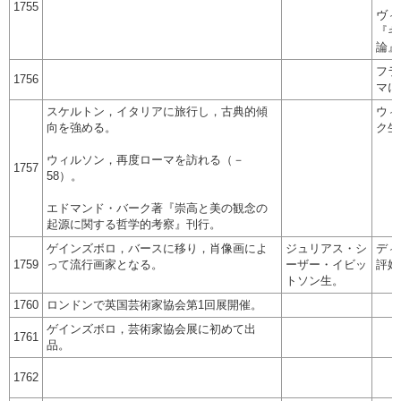
1755
ヴィ
『ギ
論』
フラ
1756
マに
スケルトン，イタリアに旅行し，古典的傾
ウィ
向を強める。
ク生
ウィルソン，再度ローマを訪れる（－
1757
58）。
エドマンド・バーク著『崇高と美の観念の
起源に関する哲学的考察』刊行。
ゲインズボロ，バースに移り，肖像画によ
ジュリアス・シ
ディ
1759
って流行画家となる。
ーザー・イビッ
評始
トソン生。
1760
ロンドンで英国芸術家協会第1回展開催。
ゲインズボロ，芸術家協会展に初めて出
1761
品。
1762