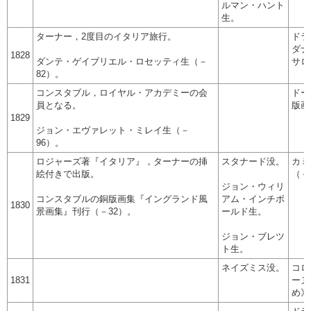
ルマン・ハント
生。
ターナー，2度目のイタリア旅行。
ドラ
ダナ
1828
ダンテ・ゲイブリエル・ロセッティ生（－
サロ
82）。
コンスタブル，ロイヤル・アカデミーの会
ドー
員となる。
版画
1829
ジョン・エヴァレット・ミレイ生（－
96）。
ロジャーズ著『イタリア』，ターナーの挿
スタナード没。
カミ
絵付きで出版。
（－
ジョン・ウィリ
コンスタブルの銅版画集『イングランド風
アム・インチボ
1830
景画集』刊行（－32）。
ールド生。
ジョン・ブレツ
ト生。
ネイズミス没。
コロ
1831
ーヌ
め》