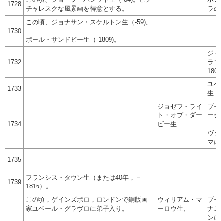
1728
チャレスクな風景画を得意とする。
ラの
この頃、ジョナサン・スケルトン生（-59)。
1730
ポール・サンドビー生（-1809)。
ジャ
1732
ラゴ
180
ユベ
1733
生（
ジョゼフ・ライ
ブー
ト・オブ・ダー
ー会
1734
ビー生
ヴェ
マに
1735
フランシス・タウン生（または40年，－
1739
1816）。
この頃，ゲインズボロ，ロンドンで銅版画
ウィリアム・マ
ブー
家ユベール・グラヴロに弟子入り。
ーロウ生。
ナス
ンに