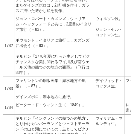
またゲインズボロは，幻灯機を作り，ガラ
スに描いた透かし絵を制作。
ジョン・ロバート・カズンズ，ウィリア
ウィルソン没。
ム・ベックフォードと共に，2度目のイタリ
ア旅行（－83）。
ジョン・セル・
コットマン生。
ボウモント，イタリアに旅行し，カズンズ
1782
に出会う（－83）。
ギルピン『1770年夏に行った主としてピク
チャレスクな美に関わるワイ川及び南ウェ
ールズ他の幾つかの地方の観察』（刊行は
83年）。
ファリントンの銅版画集『湖水地方の風
デイヴィッド・
フュ
景』（－87）。
コックス生。
1783
ゲインズボロ，湖水地方に旅行。
ピーター・ド・ウィント生（－1849）。
レイ
1784
家と
ギルピン『イングランドの幾つかの地方，
ウィリアム・マ
とりわけカンバーランドとウェストモーラ
ルレディ生。
ンドの山と湖についての，主としてピクチ