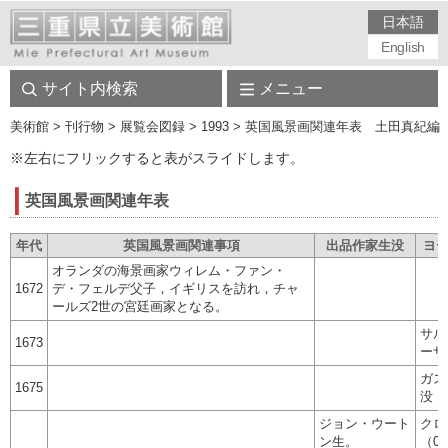
日本語
English
サイト内検索
メニュー
美術館
> 刊行物 > 展覧会図録 > 1993 > 英国風景画関連年表 土田真
※左右にフリックすると表がスライドします。
英国風景画関連年表
年代
英国風景画関連事項
出品作家生没
ヨ
オランダの海景画家ウィレム・ファン・
1672
デ・フェルデ父子，イギリスを訪れ，チャ
ールズ2世の宮廷画家となる。
サル
1673
ーザ
ガス
1675
没（
ジョン・ウート
クロ
ン生。
（0