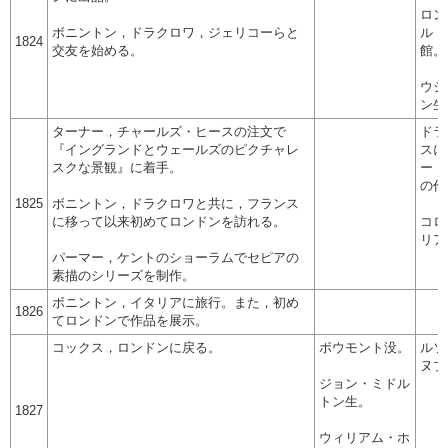
ロン
ボニントン，ドラクロワ，ジェリコーらと
ル・
1824
交友を始める。
館。
ウジ
ン生
ターナー，チャールズ・ヒースの注文で
ドラ
『イングランドとウェールズのピクチャレ
スに
スクな景観』に着手。
ー，
の作
1825
ボニントン，ドラクロワと共に，フランス
に移って以来初めてロンドンを訪れる。
コロ
リア
パーマー，ケントのショーラムでセピアの
素描のシリーズを制作。
ボニントン，イタリアに旅行。また，初め
1826
てロンドンで作品を展示。
コックス，ロンドンに戻る。
ボウモント没。
ルソ
ヌブ
ジョン・ミドル
トン生。
1827
ウィリアム・ホ