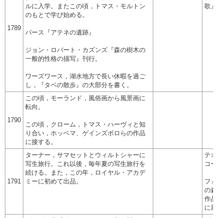
ルに入学。またこの頃，トマス・モルトン
歌』
のもとで学び始める。
1789
パース『アテネの遺跡』
ジョン・ロバート・カズンズ『森の樹木の
一般的性格の描写』刊行。
ワーズワース，湖水地方で長い休暇を過ご
し，『タベの散歩』の大部分を書く。
この頃，モーランド，風俗画から風景画に
転向。
1790
この頃，クローム，トマス・ハーヴィと知
り合い，ホッベマ、ゲインズボロらの作品
に接する。
ターナー，サマセットとウィルトシャーに
テオ
写生旅行。これ以後，毎年夏の写生旅行を
コー
続ける。また，この年，ロイヤル・アカデ
1791
ミーに初めて出品。
フォ
の森
作品
に展