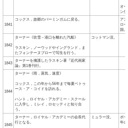
オー
ン生
コックス，故郷のバーミンガムに戻る。
アン
1841
ロー
国。
ターナー《吹雪－港口を離れた汽船》
コットマン没。
1842
ラスキン，ノーウッドやイングランド，ま
たフォンテーヌブローで写生を行う。
ターナーを擁護したラスキン著『近代画家
1843
論』第1巻刊行。
ターナー《雨，蒸気，速度》
コックス，この年から56年まで毎夏ベトゥ
ース・ア・コイドを訪れる。
1844
ハント，ロイヤル・アカデミー・スクール
に入学し，ミレイ，ロセッティと知り合
う。
ターナー，ロイヤル・アカデミーの会長代
ミュラー没。
ボー
行となる。
年の
1845