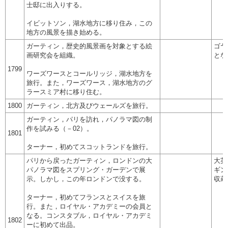
士邸に出入りする。
イビットソン，湖水地方に移り住み，この
地方の風景を描き始める。
ガーティン，歴史的風景画を対象とする絵
ゴヤ
画研究会を組織。
とな
1799
ワーズワースとコールリッジ，湖水地方を
旅行。また，ワーズワース，湖水地方のグ
ラースミア村に移り住む。
1800
ガーティン，北方及びウェールズを旅行。
ガーティン，パリを訪れ，パノラマ図の制
作を試みる（－02）。
1801
ターナー，初めてスコットランドを旅行。
パリから戻ったガーティン，ロンドンの大
大英
パノラマ図をスプリング・ガーデンで展
ギン
示。しかし，この年ロンドンで没する。
収蔵
ターナー，初めてフランスとスイスを旅
行。また，ロイヤル・アカデミーの会員と
なる。コンスタブル，ロイヤル・アカデミ
1802
ーに初めて出品。