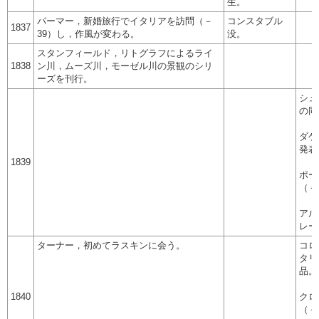
生。
パーマー，新婚旅行でイタリアを訪問（－
コンスタブル
1837
39）し，作風が変わる。
没。
スタンフィールド，リトグラフによるライ
1838
ン川，ムーズ川，モーゼル川の景観のシリ
ーズを刊行。
シュ
の同
ダゲ
発表
1839
ポー
（－
アル
レー
ターナー，初めてラスキンに会う。
コロ
タリ
品。
1840
クロ
（－