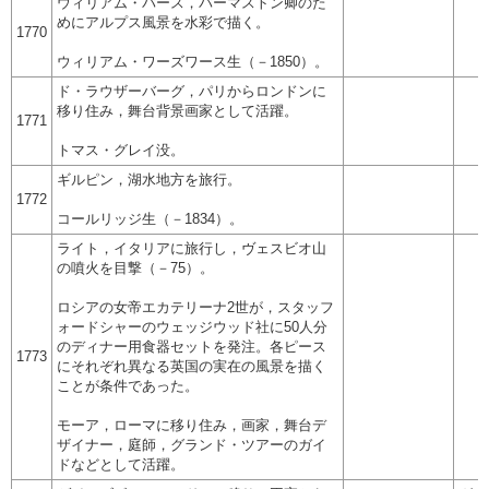
ウィリアム・パース，パーマストン卿のた
めにアルプス風景を水彩で描く。
1770
ウィリアム・ワーズワース生（－1850）。
ド・ラウザーバーグ，パリからロンドンに
移り住み，舞台背景画家として活躍。
1771
トマス・グレイ没。
ギルピン，湖水地方を旅行。
1772
コールリッジ生（－1834）。
ライト，イタリアに旅行し，ヴェスビオ山
の噴火を目撃（－75）。
ロシアの女帝エカテリーナ2世が，スタッフ
ォードシャーのウェッジウッド社に50人分
のディナー用食器セットを発注。各ピース
1773
にそれぞれ異なる英国の実在の風景を描く
ことが条件であった。
モーア，ローマに移り住み，画家，舞台デ
ザイナー，庭師，グランド・ツアーのガイ
ドなどとして活躍。