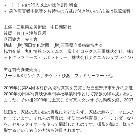
（ ）内は20人以上の団体割引料金
身体障害者手帳等をお持ちの方及び付き添いの方1名は観覧無料
主催＝三重県立美術館、中日新聞社
後援＝ＮＨＫ津放送局
企画協力＝赤々舎
助成＝(財)岡田文化財団、(財)三重県立美術館協力会
協力企業＝丸紅情報システムズ、富士ゼロックス三重株式会社、株式
ォトグラファーズ・ラボラトリー、株式会社テクニカルサプライジャ
主な前売券発売所；
サークルKサンクス、チケットぴあ、ファミリーマート他
2009年に第34回木村伊兵衛写真賞を受賞した三重県津市出身の新進写
2000年の日本写真映像専門学校卒業制作として家族の絆や思い出に
ました。その後2003年に上京して写真スタジオでの勤務を経、200
浅田は、家族の思い出の再現にとどまらず、家族の絆をテーマに未来
作しています。それらの写真は、消防士や飼育員、バーテンダーなど
を、セルフタイマーを使って撮影したものです。撮影の際に、様々な
影するという独自の方法も注目されます。