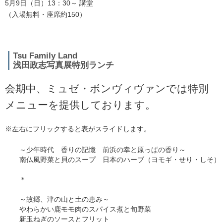
5月9日（日）13：30～ 講堂
（入場無料・座席約150）
Tsu Family Land
浅田政志写真展特別ランチ
会期中、ミュゼ・ボンヴィヴァンでは特別
メニューを提供しております。
※左右にフリックすると表がスライドします。
～少年時代 香りの記憶 前浜の幸と原っぱの香り～
南仏風野菜と貝のスープ 日本のハーブ（ヨモギ・せり・しそ）
＊
～故郷、津の山と土の恵み～
やわらかい鹿モモ肉のスパイス煮と旬野菜
新玉ねぎのソースとフリット