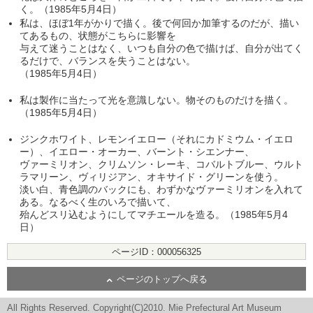
く。（1985年5月4日）
私は、ほぼ1年がかりで描く。後で何回か加筆するのだが、描い
てあるもの、状態がこちらに影響を
与えて迷うことはなく、いつも自分の色で描けば、自分が出てく
るだけで、バランスを失うことはない。
（1985年5月4日）
私は製作に当たって光を意識しない。物そのものだけを描く。
（1985年5月4日）
ジンクホワイト、レモンイエロー（それにカドミウム・イエロ
ー）、イエロー・オーカー、バーント・シエンナー、
ヴァーミリオン、クリムソン・レーキ、コバルトブルー、ウルト
ラマリーン、ヴィリジアン、オキサイド・グリーンを使う。
淡い白、青色調のバックにも、わずかなヴァーミリオンを入れて
ある。なるべく生のいろで描いて、
殆んどスリ込むようにしてマチエールを造る。（1985年5月4
日）
ページID：000056325
ページのトップへ戻る
All Rights Reserved. Copyright(C)2010. Mie Prefectural Art Museum