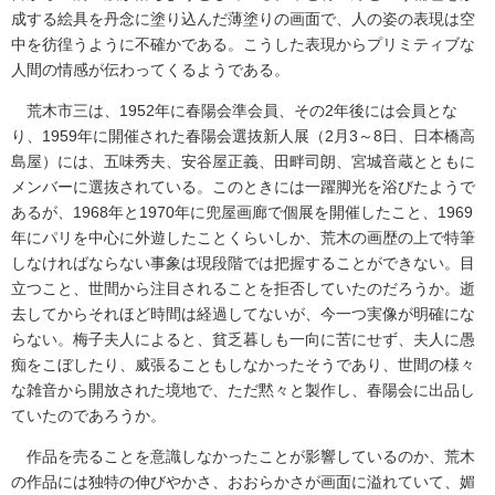
成する絵具を丹念に塗り込んだ薄塗りの画面で、人の姿の表現は空
中を彷徨うように不確かである。こうした表現からプリミティブな
人間の情感が伝わってくるようである。
荒木市三は、1952年に春陽会準会員、その2年後には会員とな
り、1959年に開催された春陽会選抜新人展（2月3～8日、日本橋高
島屋）には、五味秀夫、安谷屋正義、田畔司朗、宮城音蔵とともに
メンバーに選抜されている。このときには一躍脚光を浴びたようで
あるが、1968年と1970年に兜屋画廊で個展を開催したこと、1969
年にパリを中心に外遊したことくらいしか、荒木の画歴の上で特筆
しなければならない事象は現段階では把握することができない。目
立つこと、世間から注目されることを拒否していたのだろうか。逝
去してからそれほど時間は経過してないが、今一つ実像が明確にな
らない。梅子夫人によると、貧乏暮しも一向に苦にせず、夫人に愚
痴をこぼしたり、威張ることもしなかったそうであり、世間の様々
な雑音から開放された境地で、ただ黙々と製作し、春陽会に出品し
ていたのであろうか。
作品を売ることを意識しなかったことが影響しているのか、荒木
の作品には独特の伸びやかさ、おおらかさが画面に溢れていて、媚