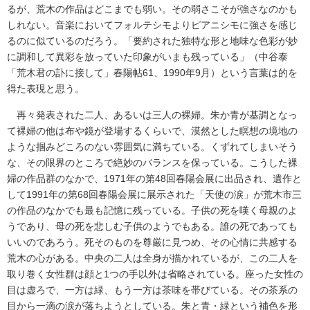
るが、荒木の作品はどこまでも弱い。その弱さこそが強さなのかも
しれない。音楽においてフォルテシモよりピアニシモに強さを感じ
るのに似ているのだろう。「要約された独特な形と地味な色彩が妙
に調和して異彩を放っていた印象がいまも残っている」（中谷泰
「荒木君の訃に接して」春陽帖61、1990年9月）という言葉は的を
得た表現と思う。
再々発表された二人、あるいは三人の裸婦。朱か青が基調となっ
て裸婦の他は布や鏡が登場するくらいで、漠然とした瞑想の境地の
ような掴みどころのない雰囲気に満ちている。くずれてしまいそう
な、その限界のところで絶妙のバランスを保っている。こうした裸
婦の作品群のなかで、1971年の第48回春陽会展に出品され、遺作と
して1991年の第68回春陽会展に展示された「天使の涙」が荒木市三
の作品のなかでも最も記憶に残っている。子供の死を嘆く母親のよ
うであり、母の死を悲しむ子供のようでもある。誰の死であっても
いいのであろう。死そのものを尊厳に見つめ、その心情に共感する
荒木の心がある。中央の二人は全身が描かれているが、この二人を
取り巻く女性群は顔と1つの手以外は省略されている。座った女性の
目は虚ろで、一方は緑、もう一方は茶味を帯びている。その茶系の
目から一滴の涙が落ちようとしている。朱と青・緑という補色を形