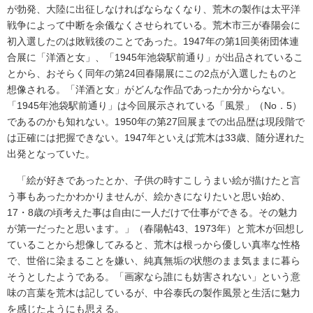
が勃発、大陸に出征しなければならなくなり、荒木の製作は太平洋
戦争によって中断を余儀なくさせられている。荒木市三が春陽会に
初入選したのは敗戦後のことであった。1947年の第1回美術団体連
合展に「洋酒と女」、「1945年池袋駅前通り」が出品されているこ
とから、おそらく同年の第24回春陽展にこの2点が入選したものと
想像される。「洋酒と女」がどんな作品であったか分からない。
「1945年池袋駅前通り」は今回展示されている「風景」（No．5）
であるのかも知れない。1950年の第27回展までの出品歴は現段階で
は正確には把握できない。1947年といえば荒木は33歳、随分遅れた
出発となっていた。
「絵が好きであったとか、子供の時すこしうまい絵が描けたと言
う事もあったかわかりませんが、絵かきになりたいと思い始め、
17・8歳の頃考えた事は自由に一人だけで仕事ができる。その魅力
が第一だったと思います。」（春陽帖43、1973年）と荒木が回想し
ていることから想像してみると、荒木は根っから優しい真率な性格
で、世俗に染まることを嫌い、純真無垢の状態のまま気ままに暮ら
そうとしたようである。「画家なら誰にも妨害されない」という意
味の言葉を荒木は記しているが、中谷泰氏の製作風景と生活に魅力
を感じたようにも思える。