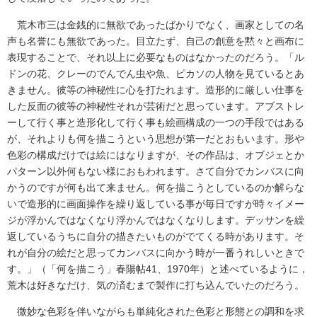
荒木市三は金銭的に無欲であったばかりでなく、画家としての名
声も名誉にも無欲であった。目立たず、自己の創意を黙々と画布に
表現することで、それ以上に必要なものはなかったのだろう。「ル
ドンの花、クレーのでんでん虫や魚、ピカソの人物を見ているとあ
きません。彼等の神秘性に心を打たれます。造形的に厳しい仕事を
した反面の彼等の神秘性それが芸術だと思っています。アブストレ
ーして行く事と造形化して行く事も絵画構成の一つの手段ではある
が、それよりも何を描こうという思想が第一だとおもいます。形や
色彩の構成だけでは絵にはなりますが、その作品は、オブジェとか
パターン以外何もない様におもわれます。さて自分でカンバスに向
かうのですが何も出て来ません。何を描こうとしているのか解らな
いで造形的に画面操作を繰り返している事が毎日ですが時々イメー
ジが浮かんではなくなり浮かんではなくなりします。デッサンを繰
返しているうちに自分の描きたいものがでてくる時があります。そ
れが自分の絵だと思ってカンバスに向かう時が一番うれしいときで
す。」（「何を描こう」春陽帖41、1970年）と述べているように，
荒木は好きなだけ、気の済むまで製作に打ち込んでいたのだろう。
微妙な色彩を伴いながらも単純化された色彩と形態との調和を求