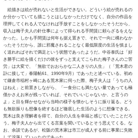
絵描きは絵が売れないと生活ができない。どういう絵が売れるの
か分かっていても描こうとはしなかっただけでなく、自分の作品を
理押してくれる人でなければ手放すことをしなかったそうだから、
収入は梅子夫人の針仕事によって得られる手間賃に頼らざるをえな
かった。しかも手間賃は何年も据え置きで、それで一向に構わなか
ったそうだから、誰に邪魔されることなく最低限度の生活を慎まし
く送れればそれで満足という状態であったようだ。中谷泰氏は「好
き勝手に絵を描くだけの彼をずっと支えてこられた梅子さんのご苦
労」は大変で、「無欲でおおらかな二人きりの人生」（「荒木君の
訃に接して」春陽帖61、1990年9月）であったと述べている。初め
て鎌倉市稲村ヶ崎にある荒木家に伺った際、梅子夫人は「うちの人
はねえ」と前置きしながら、「一食分にも満たない量であっても極
僅かさえお米が残っていれば、それでいいじゃないか、と言うの
よ」と目を輝かせながら当時の様子を懐かしそうに振り返る。どう
も無欲振りも想像を絶するほど徹底した生活のように想像できる。
荒木は良き理解者を得て、自分の人生を幸福と感じていたことだろ
う。梅子夫人から出てくる言葉を聞いているとそう思えてくる。な
お、余談であるが、松阪の荒木家は市三が成人する前に事業に失敗
して没落していったのであった。