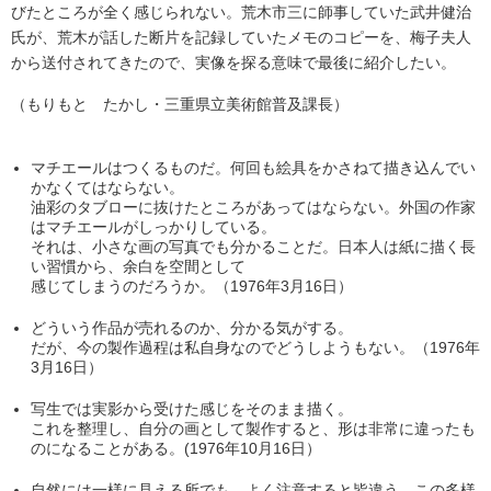
びたところが全く感じられない。荒木市三に師事していた武井健治
氏が、荒木が話した断片を記録していたメモのコピーを、梅子夫人
から送付されてきたので、実像を探る意味で最後に紹介したい。
（もりもと たかし・三重県立美術館普及課長）
マチエールはつくるものだ。何回も絵具をかさねて描き込んでい
かなくてはならない。
油彩のタブローに抜けたところがあってはならない。外国の作家
はマチエールがしっかりしている。
それは、小さな画の写真でも分かることだ。日本人は紙に描く長
い習慣から、余白を空間として
感じてしまうのだろうか。（1976年3月16日）
どういう作品が売れるのか、分かる気がする。
だが、今の製作過程は私自身なのでどうしようもない。（1976年
3月16日）
写生では実影から受けた感じをそのまま描く。
これを整理し、自分の画として製作すると、形は非常に違ったも
のになることがある。(1976年10月16日）
自然には一様に見える所でも、よく注意すると皆違う。この多様