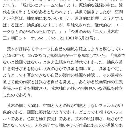
だろう。「現代のコスチームで描くより、原始的な裸婦の中に、近
代を強く出すものがあると思われます。具象で描きましたが、空間
とか色彩は、抽象的にあつかいました。造形的に処理しようとすれ
ばするほど、抽象的になりますが、単純化された、近代的な、ユニ
ークなものが私のねらいです。」（「今週の表紙『二人』荒木市
三」朝日ジャーナル
Vol．3No．21
1961年5月21号）。
荒木が裸婦をモティーフに自己の画風を確立しようと腐心してい
た1960年代、1970代には抽象絵画が一世を風靡していた。「抽象で
ないと絵画ではない」とさえ主張された時代でもあった。抽象を常
に意識せざるを得ない状況のなかで具象を問い直し、具象を否定し
ようとしても否定できない自己の製作の根源を確認し、その過程を
通じて他の作家とは異なる自己を発見し、あらゆる絵画製作の主義
主張から自分を開放させ、荒木独自の静かで伸びやかな画風を確立
したのであろう。
荒木の描く人物は、空間と人との境が判然としないフォルムが印
象的である。画面に溶け込むようであり、どこまでも頼りないフォ
ルムである。色数も極力控え目である。荒木の絵は弱さ、脆さが特
徴となっている。人を魅了する強い何かが作品にあるのが普通であ