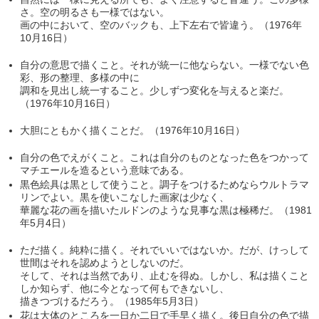
さ。空の明るさも一様ではない。
画の中において、空のバックも、上下左右で皆違う。（1976年
10月16日）
自分の意思で描くこと。それが統一に他ならない。一様でない色
彩、形の整理、多様の中に
調和を見出し統一すること。少しずつ変化を与えると楽だ。
（1976年10月16日）
大胆にともかく描くことだ。（1976年10月16日）
自分の色でえがくこと。これは自分のものとなった色をつかって
マチエールを造るという意味である。
黒色絵具は黒として使うこと。調子をつけるためならウルトラマ
リンでよい。黒を使いこなした画家は少なく、
華麗な花の画を描いたルドンのような見事な黒は極稀だ。（1981
年5月4日）
ただ描く。純粋に描く。それでいいではないか。だが、けっして
世間はそれを認めようとしないのだ。
そして、それは当然であり、止むを得ぬ。しかし、私は描くこと
しか知らず、他に今となって何もできないし、
描きつづけるだろう。（1985年5月3日）
花は大体のところを一日か二日で手早く描く。後日自分の色で描