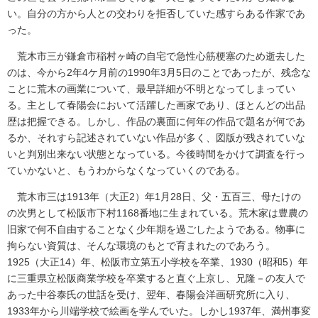
い。自分の方から人との交わりを拒否していた感すらある作家であ
った。
荒木市三が鎌倉市稲村ヶ崎の自宅で急性心筋梗塞のため逝去した
のは、今から2年4ケ月前の1990年3月5日のことであったが、残念な
ことに荒木の画業について、最早詳細が不明となってしまってい
る。主として春陽会において活躍した画家であり、ほとんどの出品
歴は把握できる。しかし、作品の裏面に何年の作品で題名が何であ
るか、それすら記述されていない作品が多く、図版が残されていな
いと判別出来ない状態となっている。今後時間をかけて調査を行っ
ていかないと、もうわからなくなっていくのである。
荒木市三は1913年（大正2）年1月28日、父・五百三、母たけの
の次男として松阪市下村1168番地に生まれている。荒木家は豊農の
旧家で何不自由することなく少年期を過ごしたようである。物事に
拘らない資質は、そんな環境のもとで育まれたのであろう。
1925（大正14）年、松阪市立第五小学校を卒業、1930（昭和5）年
に三重県立松阪商業学校を卒業すると直ぐ上京し、兄隆－の友人で
あった中谷泰氏の世話を受け、翌年、春陽会洋画研究所に入り、
1933年から川端学校で絵画を学んでいた。しかし1937年、満州事変