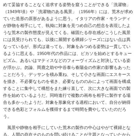
めて妥協することなく追求する姿勢を窺うことができる「洗濯物」
（1949年頃）や「洗濯物のある風景」（1956年）には、荒木が求め
ていた造形の原形があるように思う。イタリアの作家・モランディ
が静物を相手にして、執拗に対象を見つめ自己の想念を表現したよ
うな荒木の製作態度が見えてくる。確固たる存在感がこうした風景
には見受けられても、以後に展開する裸婦シリーズにはない点は異
なっているが、形式は違っても、対象をみつめる姿勢は一貫してい
るように思える。1950年代の作品には、ピカソを始めとするキュー
ビズム、あるいはマティスなどのフォーヴィズムと対決している姿
が浮かぶ。勿論、岡鹿之助や中谷泰ら春陽会の作家の影響もあった
ことだろう。デッサンを積み重ね、そして小さな画面にエスキース
を描き、不必要なものを省き、必要なもののみによって画面を構成
することに集中して構想をまた練り直して、次に大きな画面での製
作を始めているようだ。同時進行で複数の画布を相手に製作する場
合も多かったようだ。対象を形象化する過程において、自分が納得
できる色彩とフォルムを獲得するまで時間を費やしていたのだろ
う。
風景や静物を相手にしていた荒木の製作の中心はやがて裸婦とな
る。人間の存在そのものを問い続けることが主題となっていたから