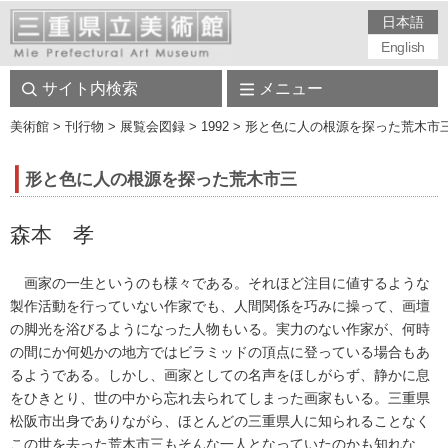
日本語
English
サイト内検索
メニュー
美術館
> 刊行物 > 展覧会図録 > 1992 > 形と色に人の根源を探った荒
形と色に人の根源を探った荒木市三
森本 孝
画家の一生というのも様々である。それほど注目に値するような
製作活動を行っていない作家でも、人間関係を巧みに操って、画壇
の脚光を浴びるようになった人物もいる。実力のない作家が、何時
の間にか何処かの地方ではビラミッドの頂点に登っている場合もあ
るようである。しかし、画家としての名声をほしがらず、静かに息
をひきとり、世の中から忘れ去られてしまった画家もいる。三重県
松阪市出身でありながら、ほとんどの三重県人に知られることなく
この世を去った荒木市三もそんな一人となっていたのかも知れな