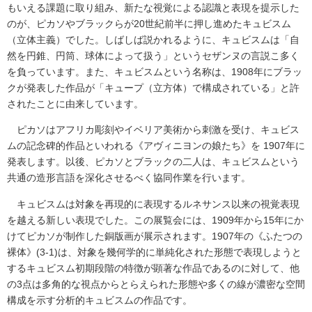
もいえる課題に取り組み、新たな視覚による認識と表現を提示した
のが、ピカソやブラックらが20世紀前半に押し進めたキュビスム
（立体主義）でした。しばしば説かれるように、キュビスムは「自
然を円錐、円筒、球体によって扱う」というセザンヌの言説こ多く
を負っています。また、キュビスムという名称は、1908年にブラッ
クが発表した作品が「キュープ（立方体）で構成されている」と許
されたことに由来しています。
ピカソはアフリカ彫刻やイベリア美術から刺激を受け、キュビス
ムの記念碑的作品といわれる《アヴィニヨンの娘たち》を 1907年に
発表します。以後、ピカソとブラックの二人は、キュビスムという
共通の造形言語を深化させるべく協同作業を行います。
キュビスムは対象を再現的に表現するルネサンス以来の視覚表現
を越える新しい表現でした。この展覧会には、1909年から15年にか
けてピカソが制作した銅版画が展示されます。1907年の《ふたつの
裸体》(3-1)は、対象を幾何学的に単純化された形態で表現しようと
するキュビスム初期段階の特徴が顕著な作品であるのに対して、他
の3点は多角的な視点からとらえられた形態や多くの線が濃密な空間
構成を示す分析的キュビスムの作品です。