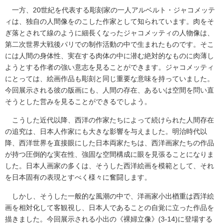
一方、20世紀を代表する彫刻家の一人アルベルト・ジャコメッテ
ィは、独自の人間像をのこした作家として知られています。肉をそ
ぎ落とされて線のように細長くなったジャコメッティの人物像は、
第二次世界大戦後パリでの制作活動の中で生まれたものです。そこ
には人間の身体性、実在する肉体の中に潜む絶対的なものに肉薄し
ようとする作者の強い意志を見ることができます。ジャコメッティ
にとっては、絵画作品も彫刻と同じ重要な意味を持っていました。
今回展示される彼の版画にも、人間の存在、あるいは空間を問い直
そうとした営みを見ることができるでしよう。
こうした近代以降、西洋の作家たちによって続けられた人間存在
の追究は、日本人作家にも大きな影響を与えました。明治時代以
降、西洋世界を直接眼にした日本両家たちは、西洋画家たちの作品
が持つ圧倒的な実在性、強固な空間構成に眼を見張ることになりま
した。日本人画家の多くは、そうした西洋絵画を模範として、それ
を日本固有の表現とすべく様々に奮闘します。
しかし、そうした一般的な風潮の中で、洋画家小出楢重は西洋絵
画を相対化して客観視し、日本人であることの自覚に立った作品を
描きました。今回展示される小出の《裸婦立像》(3-14)に登場する